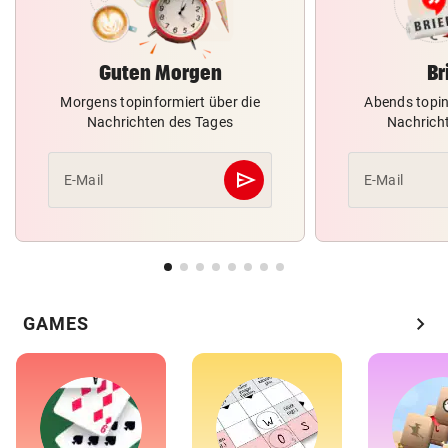
Guten Morgen
Br
Morgens topinformiert über die
Abends topin
Nachrichten des Tages
Nachrich
send
E-Mail
E-Mail
Abschicken
chevron_right
GAMES