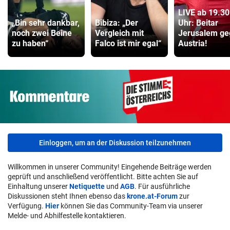
LIVE ab 19.30
„Bin sehr dankbar,
Bibiza: „Der
Uhr: Beitar
noch zwei Beine
Vergleich mit
Jerusalem ge
zu haben“
Falco ist mir egal“
Austria!
Einloggen, um an der Diskussion teilzunehmen
Willkommen in unserer Community! Eingehende Beiträge werden
geprüft und anschließend veröffentlicht. Bitte achten Sie auf
Einhaltung unserer
Netiquette
und
AGB
. Für ausführliche
Diskussionen steht Ihnen ebenso das
krone.at-Forum
zur
Verfügung.
Hier
können Sie das Community-Team via unserer
Melde- und Abhilfestelle kontaktieren.