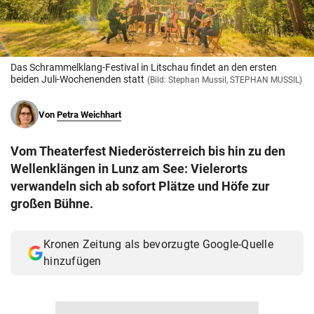
© Krone Multimedia GmbH & Co KG 2026
Muthgasse 2, 1190 Wien
Das Schrammelklang-Festival in Litschau findet an den ersten
beiden Juli-Wochenenden statt
(Bild: Stephan Mussil, STEPHAN MUSSIL)
Von
Petra Weichhart
Vom Theaterfest Niederösterreich bis hin zu den
Wellenklängen in Lunz am See: Vielerorts
verwandeln sich ab sofort Plätze und Höfe zur
großen Bühne.
Kronen Zeitung als bevorzugte Google-Quelle
hinzufügen