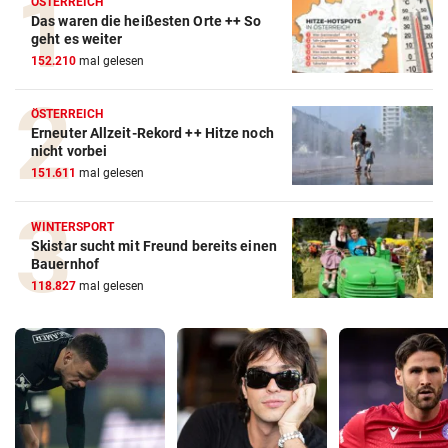
ÖSTERREICH
Das waren die heißesten Orte ++ So
geht es weiter
152.210
mal gelesen
ÖSTERREICH
Erneuter Allzeit-Rekord ++ Hitze noch
nicht vorbei
151.611
mal gelesen
WINTERSPORT
Skistar sucht mit Freund bereits einen
Bauernhof
118.827
mal gelesen