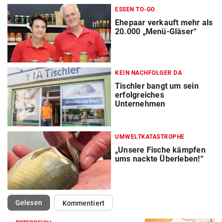
ESSEN TO-GO
Ehepaar verkauft mehr als
20.000 „Menü-Gläser“
KEIN NACHFOLGER DA
Tischler bangt um sein
erfolgreiches
Unternehmen
UMWELTKATASTROPHE
„Unsere Fische kämpfen
ums nackte Überleben!“
(ausgewählt)
Gelesen
Kommentiert