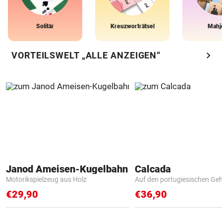
Solitär
Kreuzworträtsel
Mahj
chevron_right
VORTEILSWELT „ALLE ANZEIGEN“
Janod Ameisen-Kugelbahn
Calcada
Motorikspielzeug aus Holz
Auf den portugiesischen G
€29,90
€36,90