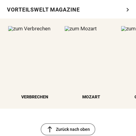
chevron_right
VORTEILSWELT MAGAZINE
VERBRECHEN
MOZART
north
Zurück nach oben