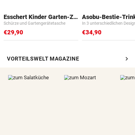
Esschert Kinder Garten-Zubehör
Asobu-Bestie-Trin
Schürze und Gartengerätetasche
In 3 unterschiedlichen Desig
€29,90
€34,90
chevron_right
VORTEILSWELT MAGAZINE