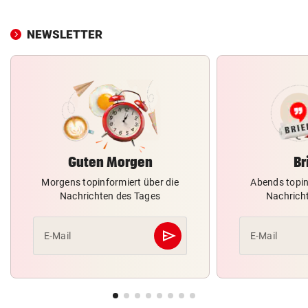
NEWSLETTER
Guten Morgen
Br
Morgens topinformiert über die
Abends topin
Nachrichten des Tages
Nachrich
send
E-Mail
E-Mail
Abschicken