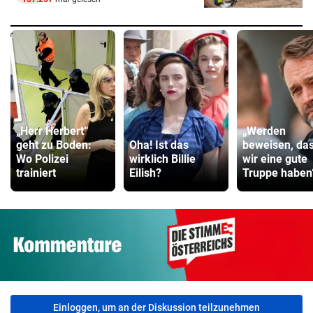
„Herr Herbert“
„Werden
geht zu Boden:
Oha! Ist das
beweisen, da
Wo Polizei
wirklich Billie
wir eine gute
trainiert
Eilish?
Truppe haben
Einloggen, um an der Diskussion teilzunehmen