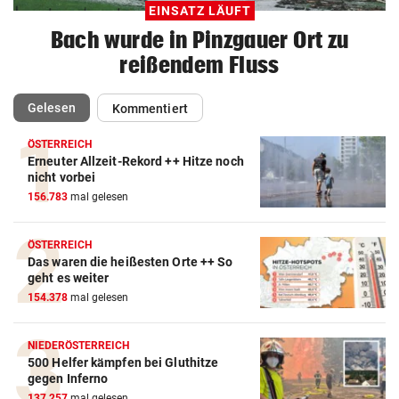
EINSATZ LÄUFT
Bach wurde in Pinzgauer Ort zu
reißendem Fluss
(ausgewählt)
Gelesen
Kommentiert
ÖSTERREICH
Erneuter Allzeit-Rekord ++ Hitze noch
nicht vorbei
156.783
mal gelesen
ÖSTERREICH
Das waren die heißesten Orte ++ So
geht es weiter
154.378
mal gelesen
NIEDERÖSTERREICH
500 Helfer kämpfen bei Gluthitze
gegen Inferno
137.257
mal gelesen