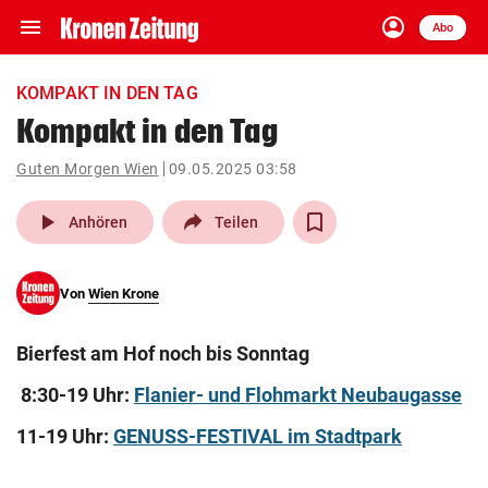
menu
account_circle
Navigation
Anmelden
Abo
close
Schließen
ein-/ausklappen
KOMPAKT IN DEN TAG
Abonnieren
Kompakt in den Tag
account_circle
arrow_right
Guten Morgen Wien
09.05.2025 03:58
Anmelden
play_arrow
Anhören
Teilen
pin_drop
arrow_right
Bundesland auswäh
Wien
bookmark
Von
Wien Krone
Merkliste
Bierfest am Hof noch bis Sonntag
Suchbegriff
search
8:30-19 Uhr:
Flanier- und Flohmarkt Neubaugasse
eingeben
11-19 Uhr:
GENUSS-FESTIVAL im Stadtpark