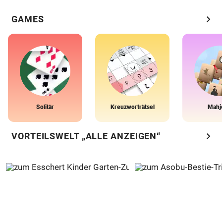
chevron_right
GAMES
Solitär
Kreuzworträtsel
Mahj
chevron_right
VORTEILSWELT „ALLE ANZEIGEN“