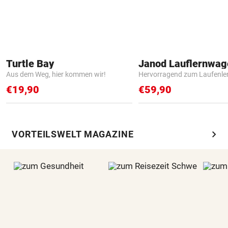
Turtle Bay
Janod Lauflernwa
Aus dem Weg, hier kommen wir!
Hervorragend zum Laufenle
€19,90
€59,90
chevron_right
VORTEILSWELT MAGAZINE