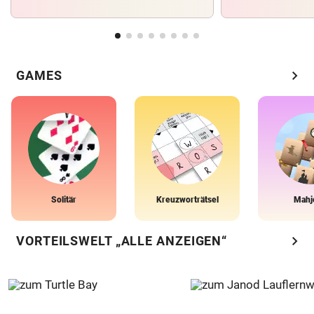
chevron_right
GAMES
Solitär
Kreuzworträtsel
Mahj
chevron_right
VORTEILSWELT „ALLE ANZEIGEN“