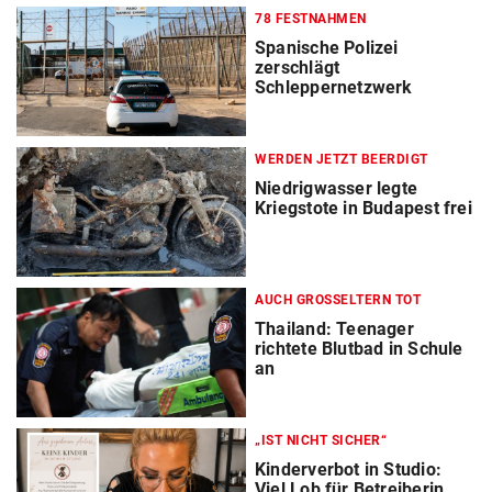
78 FESTNAHMEN
Spanische Polizei
zerschlägt
Schleppernetzwerk
WERDEN JETZT BEERDIGT
Niedrigwasser legte
Kriegstote in Budapest frei
AUCH GROSSELTERN TOT
Thailand: Teenager
richtete Blutbad in Schule
an
„IST NICHT SICHER“
Kinderverbot in Studio:
Viel Lob für Betreiberin