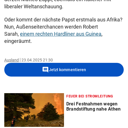
liberaler Weltanschauung.
Oder kommt der nächste Papst erstmals aus Afrika?
Nun, Außenseiterchancen werden Robert
Sarah,
einem rechten Hardliner aus Guinea
,
eingeräumt.
Ausland
23.04.2025 21:30
comment
Jetzt kommentieren
FEUER BEI STROMLEITUNG
Drei Festnahmen wegen
Brandstiftung nahe Athen