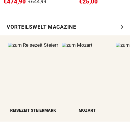
€474,90
€25,00
€644,99
chevron_right
VORTEILSWELT MAGAZINE
REISEZEIT STEIERMARK
MOZART