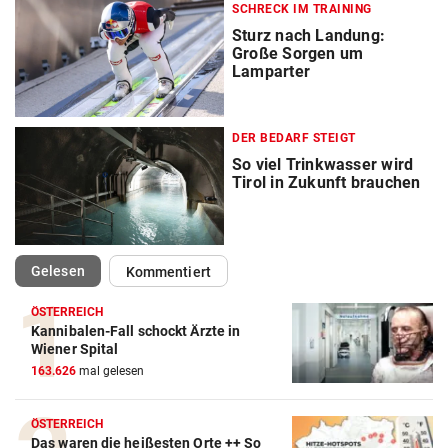
SCHRECK IM TRAINING
Sturz nach Landung:
Große Sorgen um
Lamparter
DER BEDARF STEIGT
So viel Trinkwasser wird
Tirol in Zukunft brauchen
(ausgewählt)
Gelesen
Kommentiert
ÖSTERREICH
Kannibalen-Fall schockt Ärzte in
Wiener Spital
163.626
mal gelesen
ÖSTERREICH
Das waren die heißesten Orte ++ So