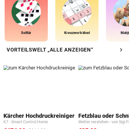
Solitär
Kreuzworträtsel
Mahj
chevron_right
VORTEILSWELT „ALLE ANZEIGEN“
Kärcher Hochdruckreiniger
Fetzblau oder Schn
K7 - Smart Control Home
Wetter verstehen - von Sigi F