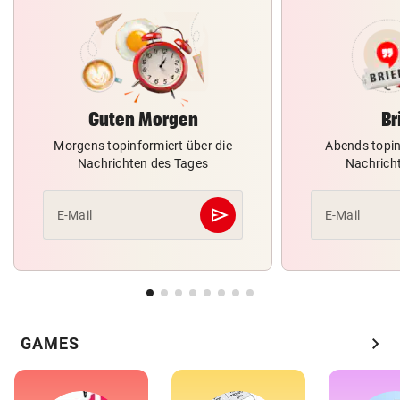
Guten Morgen
Br
Morgens topinformiert über die
Abends topin
Nachrichten des Tages
Nachrich
send
E-Mail
E-Mail
Abschicken
chevron_right
GAMES