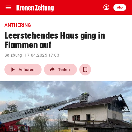
menu
account_circle
Navigation
Anmelden
Abo
close
Schließen
ein-/ausklappen
ANTHERING
Abonnieren
Leerstehendes Haus ging in
Flammen auf
account_circle
arrow_right
Anmelden
Salzburg
17.04.2025 17:03
pin_drop
arrow_right
Bundesland auswäh
Wien
play_arrow
Anhören
Teilen
bookmark
Merkliste
Suchbegriff
search
eingeben