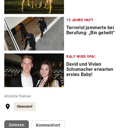
15 JAHRE HAFT
Terrorist jammerte bei
Berufung: „Bin geheilt“
RALF WIRD OPA!
David und Vivien
Schumacher erwarten
erstes Baby!
Ähnliche Themen
Oberndorf
(ausgewählt)
Gelesen
Kommentiert