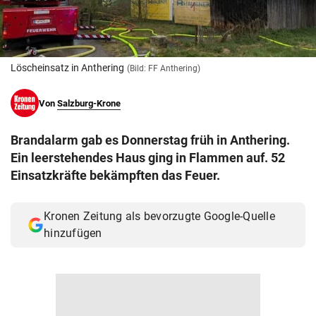
© Krone Multimedia GmbH & Co KG 2026
Muthgasse 2, 1190 Wien
Löscheinsatz in Anthering
(Bild: FF Anthering)
Von
Salzburg-Krone
Brandalarm gab es Donnerstag früh in Anthering.
Ein leerstehendes Haus ging in Flammen auf. 52
Einsatzkräfte bekämpften das Feuer.
Kronen Zeitung als bevorzugte Google-Quelle
hinzufügen