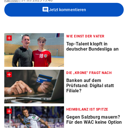
Kärnten
31.03.2025 13:48
comment
Jetzt kommentieren
WIE EINST DER VATER
Top-Talent klopft in
deutscher Bundesliga an
DIE „KRONE“ FRAGT NACH
Banken auf dem
Prüfstand: Digital statt
Filiale?
HEIMBILANZ IST SPITZE
Gegen Salzburg mauern?
Für den WAC keine Option