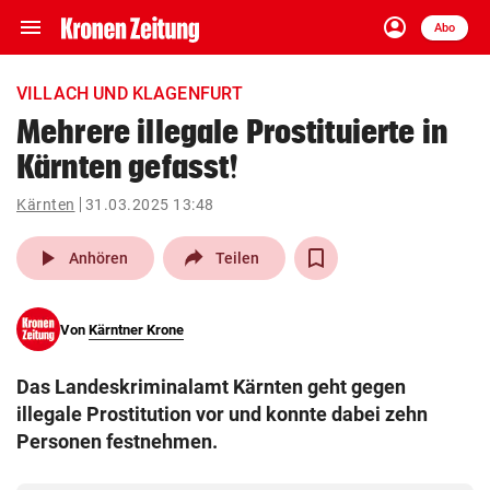
menu
account_circle
Navigation
Anmelden
Abo
close
Schließen
ein-/ausklappen
VILLACH UND KLAGENFURT
Abonnieren
Mehrere illegale Prostituierte in
Kärnten gefasst!
account_circle
arrow_right
Anmelden
Kärnten
31.03.2025 13:48
pin_drop
arrow_right
Bundesland auswäh
Wien
play_arrow
Anhören
Teilen
bookmark
Merkliste
Von
Kärntner Krone
Suchbegriff
search
Das Landeskriminalamt Kärnten geht gegen
eingeben
illegale Prostitution vor und konnte dabei zehn
Personen festnehmen.