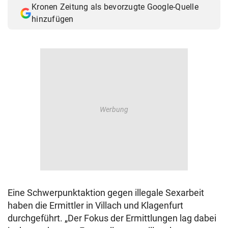
Kronen Zeitung als bevorzugte Google-Quelle
© Krone Multimedia GmbH & Co KG 2026
hinzufügen
Muthgasse 2, 1190 Wien
Eine Schwerpunktaktion gegen illegale Sexarbeit
haben die Ermittler in Villach und Klagenfurt
durchgeführt. „Der Fokus der Ermittlungen lag dabei