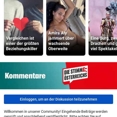
Amira Aly
Vergleichen ist
jammert über
Eine Burg, zw
einer der größten
wachsende
Drachen und 
Beziehungskiller
Oberweite
viel Spektake
Einloggen, um an der Diskussion teilzunehmen
Willkommen in unserer Community! Eingehende Beiträge werden
geprüft und anschließend veröffentlicht. Bitte achten Sie auf