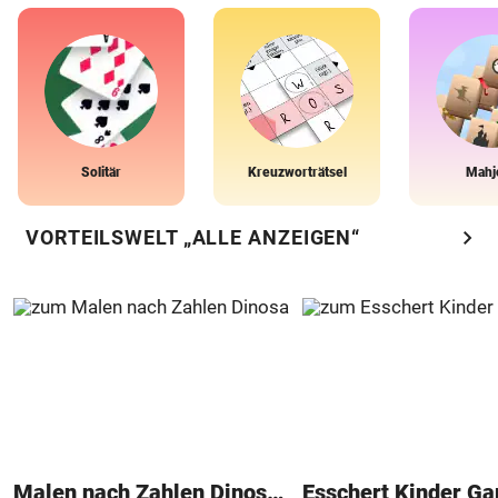
Solitär
Kreuzworträtsel
Mahj
chevron_right
VORTEILSWELT „ALLE ANZEIGEN“
Malen nach Zahlen Dinosaurier