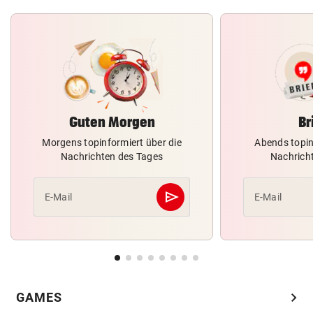
Guten Morgen
Br
Morgens topinformiert über die
Abends topin
Nachrichten des Tages
Nachrich
send
E-Mail
E-Mail
Abschicken
chevron_right
GAMES