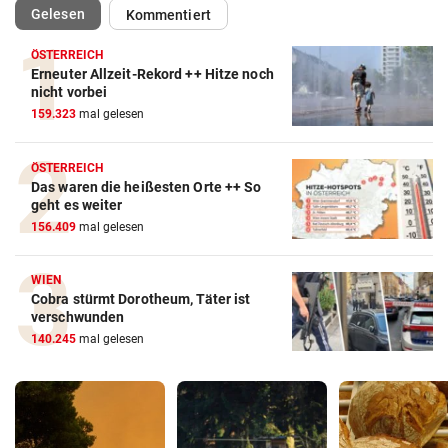
(ausgewählt)
Gelesen
Kommentiert
ÖSTERREICH
Erneuter Allzeit-Rekord ++ Hitze noch
nicht vorbei
159.323
mal gelesen
ÖSTERREICH
Das waren die heißesten Orte ++ So
geht es weiter
156.409
mal gelesen
WIEN
Cobra stürmt Dorotheum, Täter ist
verschwunden
140.245
mal gelesen