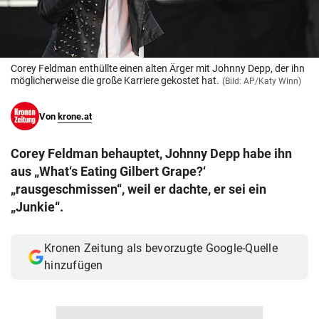
© Krone Multimedia GmbH & Co KG 2026
Muthgasse 2, 1190 Wien
Corey Feldman enthüllte einen alten Ärger mit Johnny Depp, der ihn
möglicherweise die große Karriere gekostet hat.
(Bild: AP/Katy Winn)
Von
krone.at
Corey Feldman behauptet, Johnny Depp habe ihn
aus „What‘s Eating Gilbert Grape?‘
„rausgeschmissen“, weil er dachte, er sei ein
„Junkie“.
Kronen Zeitung als bevorzugte Google-Quelle
hinzufügen