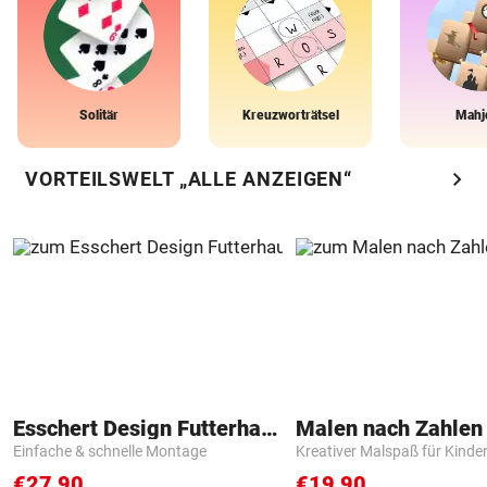
Solitär
Kreuzworträtsel
Mahj
chevron_right
VORTEILSWELT „ALLE ANZEIGEN“
Esschert Design Futterhaus
Einfache & schnelle Montage
Kreativer Malspaß für Kinde
€27,90
€19,90