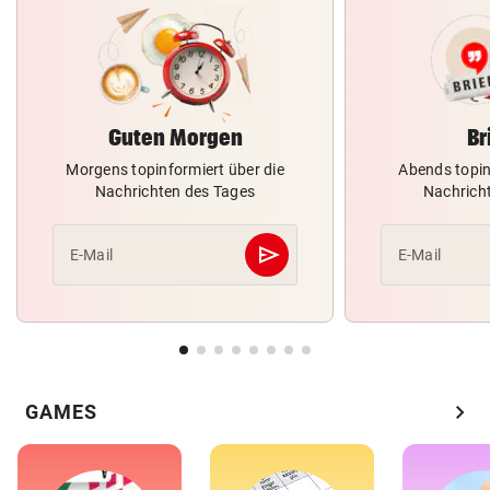
Guten Morgen
Br
Morgens topinformiert über die
Abends topin
Nachrichten des Tages
Nachrich
send
E-Mail
E-Mail
Abschicken
chevron_right
GAMES