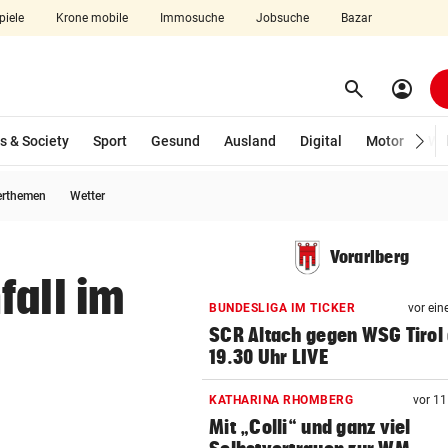
piele
Krone mobile
Immosuche
Jobsuche
Bazar
search
account_circle
Menü aufklappen
Suchen
s & Society
Sport
Gesund
Ausland
Digital
Motor
Wir
erthemen
Wetter
len
Vorarlberg
fall im
BUNDESLIGA IM TICKER
vor ein
SCR Altach gegen WSG Tirol
19.30 Uhr LIVE
KATHARINA RHOMBERG
vor 1
Mit „Colli“ und ganz viel