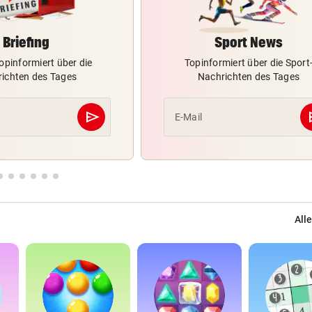
Briefing
Sport News
opinformiert über die
Topinformiert über die Sport
ichten des Tages
Nachrichten des Tages
send
s
E-Mail
Abschicken
Alle