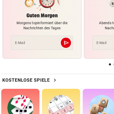
Guten Morgen
Morgens topinformiert über die
Abends t
Nachrichten des Tages
Nachr
send
E-Mail
E-Mail
Abschicken
chevron_right
KOSTENLOSE SPIELE