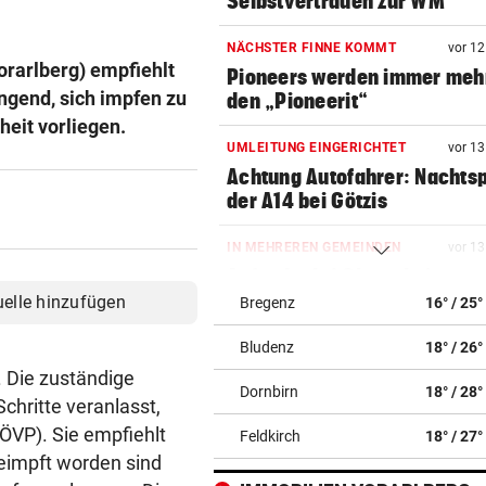
Selbstvertrauen zur WM
NÄCHSTER FINNE KOMMT
vor 1
rarlberg) empfiehlt
Pioneers werden immer meh
ngend, sich impfen zu
den „Pioneerit“
heit vorliegen.
UMLEITUNG EINGERICHTET
vor 1
Achtung Autofahrer: Nachts
der A14 bei Götzis
IN MEHREREN GEMEINDEN
vor 1
Aufgedeckt! Chaos bei
Wassergebühren im Ländle
uelle hinzufügen
Bregenz
16° / 25°
Bludenz
18° / 26°
FAHNDUNGSERFOLG
vor 1
Europaweit gesuchter
. Die zuständige
Dornbirn
18° / 28°
Österreicher (29) gefasst
chritte veranlasst,
ÖVP). Sie empfiehlt
Feldkirch
18° / 27°
ROHR GERISSEN
vor 1
geimpft worden sind
Große Teile von Lingenau