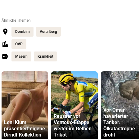
Ähnliche Themen
Dornbirn
Vorarlberg
ÖVP
Masern
Krankheit
Vor Oman
Reusser vor
havarierter
Leni Klum
Ventoux-Etappe
Tanker:
präsentiert eigene
weiter im Gelben
Ölkatastrophe
Dirndl-Kollektion
Trikot
droht