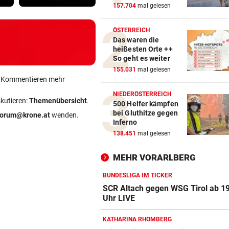
157.704
mal gelesen
ÖSTERREICH
Das waren die
heißesten Orte ++
So geht es weiter
155.031
mal gelesen
ein Kommentieren mehr
NIEDERÖSTERREICH
skutieren:
Themenübersicht
.
500 Helfer kämpfen
bei Gluthitze gegen
forum@krone.at
wenden.
Inferno
138.451
mal gelesen
MEHR VORARLBERG
BUNDESLIGA IM TICKER
SCR Altach gegen WSG Tirol ab 1
Uhr LIVE
KATHARINA RHOMBERG