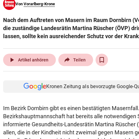
Von
Vorarlberg-Krone
© Krone Multimedia GmbH & Co KG 2026
Muthgasse 2, 1190 Wien
Nach dem Auftreten von Masern im Raum Dornbirn (Vo
die zuständige Landesrätin Martina Rüscher (ÖVP) dri
lassen, sollte kein ausreichender Schutz vor der Krank
play_arrow
Artikel anhören
Teilen
Kronen Zeitung als bevorzugte Google-Q
Im Bezirk Dornbirn gibt es einen bestätigten Masernfall
Bezirkshauptmannschaft hat bereits alle notwendigen S
informierte Gesundheits-Landesrätin Martina Rüscher (
allen, die in der Kindheit nicht zweimal gegen Masern 