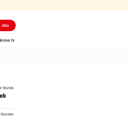
Abo
tschaft
krone.tv
Wissen
Gericht
Kolumnen
Freizeit
Reise
Ti
er Stunde
 ab
1 Stunden