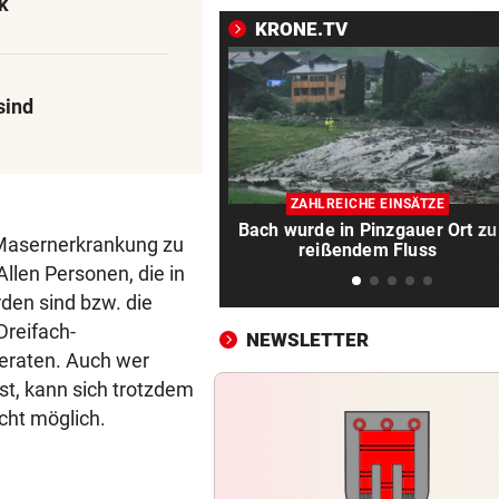
Zyprer schrottet Lamborghin
k
Huracan auf Alpenpass
KRONE.TV
TOT GEBORGEN
vor 2
Frau von Bord gefallen und 
sind
Wellen verschluckt
„OANEN IN DR KRONE“
vor 2
Der Platzhirsch im schönen
ZAHLREICHE EINSÄTZE
Bach wurde in Pinzgauer Ort zu
Brandnertal
 Masernerkrankung zu
reißendem Fluss
len Personen, die in
NOLDE VERLIERT GELB
vor 
den sind bzw. die
„Captain Colin“ liegt nach R
Dreifach-
drei auf der Lauer
NEWSLETTER
raten. Auch wer
POLIZEI SUCHT ZEUGEN
vor 
st, kann sich trotzdem
Radlerin gestürzt: Schweize
cht möglich.
SUV-Fahrer flüchtet
LÄNDLE-HEIMKEHRER
vor 