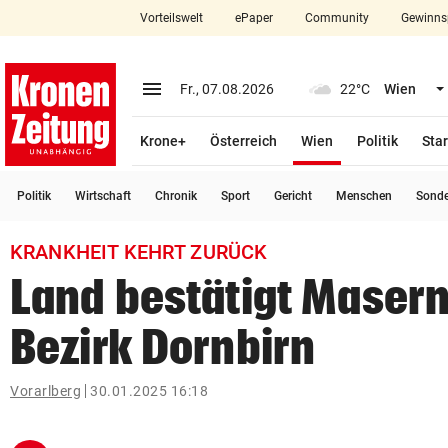
Vorteilswelt
ePaper
Community
Gewinns
close
Schließen
menu
Menü aufklappen
Fr., 07.08.2026
22°C
Wien
Abonnieren
(ausgewählt)
Krone+
Österreich
Wien
Politik
Star
account_circle
arrow_right
Anmelden
Politik
Wirtschaft
Chronik
Sport
Gericht
Menschen
Sond
pin_drop
arrow_right
Bundesland auswäh
Wien
KRANKHEIT KEHRT ZURÜCK
bookmark
Merkliste
Land bestätigt Masern
Bezirk Dornbirn
Suchbegriff
search
eingeben
Vorarlberg
30.01.2025 16:18