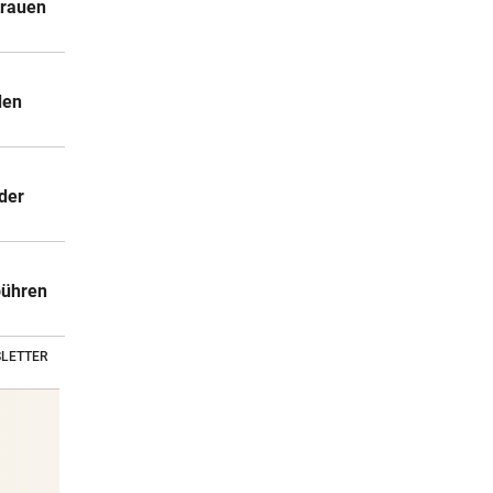
trauen
den
der
bühren
LETTER