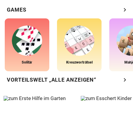
chevron_right
GAMES
Solitär
Kreuzworträtsel
Mahj
chevron_right
VORTEILSWELT „ALLE ANZEIGEN“