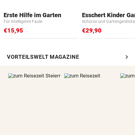
Erste Hilfe im Garten
Für intelligente Faule
Schürze und Gartengerätet
€15,95
€29,90
chevron_right
VORTEILSWELT MAGAZINE