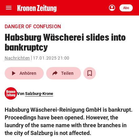
menu
account_circle
Navigation
Anmelden
Abo
close
Schließen
ein-/ausklappen
DANGER OF CONFUSION
Abonnieren
Habsburg Wäscherei slides into
bankruptcy
account_circle
arrow_right
Anmelden
Nachrichten
17.01.2025 21:00
pin_drop
arrow_right
Bundesland auswäh
Wien
play_arrow
Anhören
Teilen
bookmark
Merkliste
Von
Salzburg-Krone
Suchbegriff
search
Habsburg Wäscherei-Reinigung GmbH is bankrupt.
eingeben
Proceedings have been opened. However, the
laundry of the same name with three branches in
the city of Salzburg is not affected.