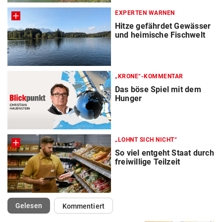
EXPERTEN WARNEN
Hitze gefährdet Gewässer
und heimische Fischwelt
„KRONE“-KOMMENTAR
Das böse Spiel mit dem
Hunger
„LOHNT SICH NICHT“
So viel entgeht Staat durch
freiwillige Teilzeit
(ausgewählt)
Gelesen
Kommentiert