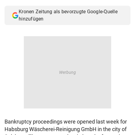
© Krone Multimedia GmbH & Co KG 2026
Kronen Zeitung als bevorzugte Google-Quelle
Muthgasse 2, 1190 Wien
hinzufügen
Bankruptcy proceedings were opened last week for
Habsburg Wäscherei-Reinigung GmbH in the city of