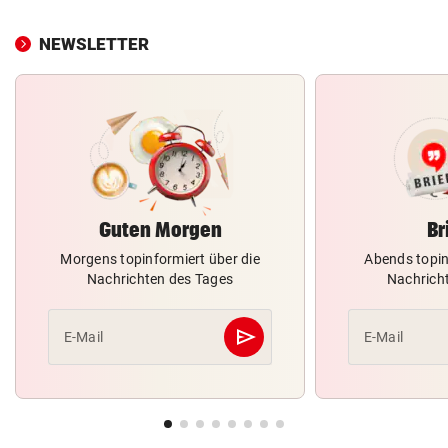
NEWSLETTER
Guten Morgen
Br
Morgens topinformiert über die
Abends topin
Nachrichten des Tages
Nachrich
send
E-Mail
E-Mail
Abschicken