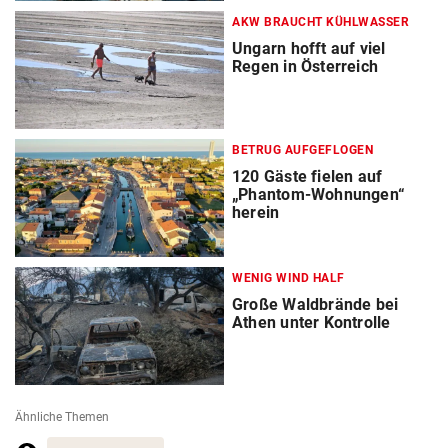
AKW BRAUCHT KÜHLWASSER
Ungarn hofft auf viel
Regen in Österreich
BETRUG AUFGEFLOGEN
120 Gäste fielen auf
„Phantom-Wohnungen“
herein
WENIG WIND HALF
Große Waldbrände bei
Athen unter Kontrolle
Ähnliche Themen