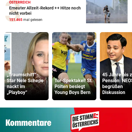
ÖSTERREICH
Erneuter Allzeit-Rekord ++ Hitze noch
nicht vorbei
151.465
mal gelesen
„Traumschiff“-
45 Jahre bis 
Star Nele Schepe
Tor-Spektakel! St.
Pension: NEO
nackt im
Pölten besiegt
begrüßen
„Playboy“
Young Boys Bern
Diskussion