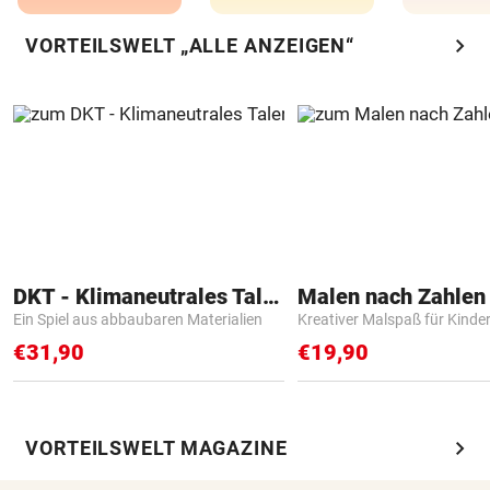
chevron_right
VORTEILSWELT „ALLE ANZEIGEN“
DKT - Klimaneutrales Talent
Ein Spiel aus abbaubaren Materialien
Kreativer Malspaß für Kinde
€31,90
€19,90
chevron_right
VORTEILSWELT MAGAZINE