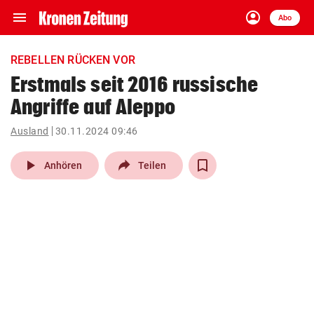
menu
account_circle
Navigation
Anmelden
Abo
close
Schließen
ein-/ausklappen
REBELLEN RÜCKEN VOR
Abonnieren
Erstmals seit 2016 russische
Angriffe auf Aleppo
account_circle
arrow_right
Anmelden
Ausland
30.11.2024 09:46
pin_drop
arrow_right
Bundesland auswäh
Wien
play_arrow
Anhören
Teilen
bookmark
Merkliste
Suchbegriff
search
eingeben