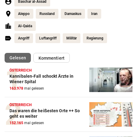
Baschar al-Assad
Aleppo
Russland
Damaskus
Iran
Al-Qaida
Angriff
Luftangriff
Militär
Regierung
(ausgewählt)
Gelesen
Kommentiert
ÖSTERREICH
Kannibalen-Fall schockt Ärzte in
Wiener Spital
163.978
mal gelesen
ÖSTERREICH
Das waren die heißesten Orte ++ So
geht es weiter
152.165
mal gelesen