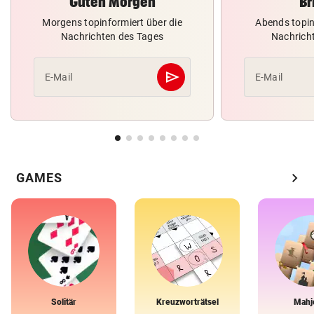
Guten Morgen
Br
Morgens topinformiert über die
Abends topin
Nachrichten des Tages
Nachrich
send
E-Mail
E-Mail
Abschicken
chevron_right
GAMES
Solitär
Kreuzworträtsel
Mahj