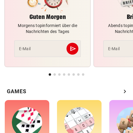
Guten Morgen
Br
Morgens topinformiert über die
Abends topin
Nachrichten des Tages
Nachrich
send
E-Mail
E-Mail
Abschicken
chevron_right
GAMES