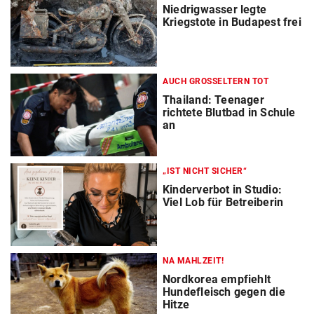
Niedrigwasser legte
Kriegstote in Budapest frei
AUCH GROSSELTERN TOT
Thailand: Teenager
richtete Blutbad in Schule
an
„IST NICHT SICHER“
Kinderverbot in Studio:
Viel Lob für Betreiberin
NA MAHLZEIT!
Nordkorea empfiehlt
Hundefleisch gegen die
Hitze