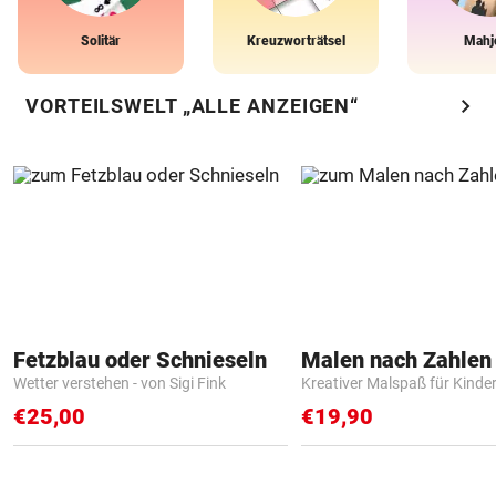
Solitär
Kreuzworträtsel
Mahj
chevron_right
VORTEILSWELT „ALLE ANZEIGEN“
Fetzblau oder Schnieseln
Wetter verstehen - von Sigi Fink
Kreativer Malspaß für Kinde
€25,00
€19,90