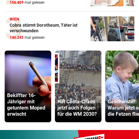
156.409
mal gelesen
WIEN
Cobra stürmt Dorotheum, Täter ist
verschwunden
140.245
mal gelesen
Bekiffter 16-
Jähriger mit
Hat Ceuta-Chaos
Geschwister:
getuntem Moped
jetzt auch Folgen
Warum jetzt s
erwischt
für die WM 2030?
die Fetzen fli