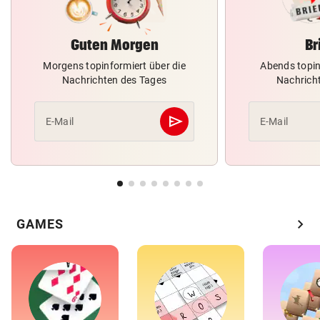
Guten Morgen
Br
Morgens topinformiert über die
Abends topin
Nachrichten des Tages
Nachrich
send
E-Mail
E-Mail
Abschicken
chevron_right
GAMES