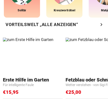
Solitär
Kreuzworträtsel
Mahj
chevron_right
VORTEILSWELT „ALLE ANZEIGEN“
Erste Hilfe im Garten
Fetzblau oder Schn
Für intelligente Faule
Wetter verstehen - von Sigi F
€15,95
€25,00