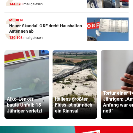
144.570
mal gelesen
MEDIEN
Neuer Skandal! ORF dreht Haushalten
Antennen ab
130.108
mal gelesen
Tortur einer 1
Alko-Lenker
Italiens größter
Jährigen: „A
baute Unfall: 18-
Fluss ist nur noch
Anfang war e
Jähriger verletzt
ein Rinnsal
nett“