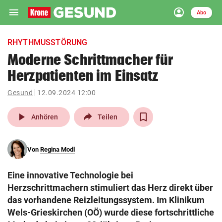
menu
account_circle
Navigation
Anmelden
Abo
close
Schließen
ein-/ausklappen
RHYTHMUSSTÖRUNG
Abonnieren
Moderne Schrittmacher für
Herzpatienten im Einsatz
account_circle
arrow_right
Anmelden
Gesund
12.09.2024 12:00
pin_drop
arrow_right
Bundesland auswäh
Wien
play_arrow
Anhören
Teilen
bookmark
Merkliste
Von
Regina Modl
Suchbegriff
search
Eine innovative Technologie bei
eingeben
Herzschrittmachern stimuliert das Herz direkt über
das vorhandene Reizleitungssystem. Im Klinikum
Wels-Grieskirchen (OÖ) wurde diese fortschrittliche