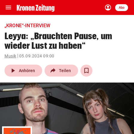
menu
account_circle
Navigation
Anmelden
Abo
close
Schließen
ein-/ausklappen
„KRONE“-INTERVIEW
Abonnieren
Leyya: „Brauchten Pause, um
wieder Lust zu haben“
account_circle
arrow_right
Anmelden
Musik
05.09.2024 09:00
pin_drop
arrow_right
Bundesland auswäh
Wien
play_arrow
Anhören
Teilen
bookmark
Merkliste
Suchbegriff
search
eingeben