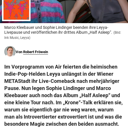
© Krone Multimedia GmbH & Co KG 2026
Muthgasse 2, 1190 Wien
Marco Kleebauer und Sophie Lindinger beenden ihre Leyya-
Livepause und veröffentlichen ihr drittes Album „Half Asleep“.
(Bild:
Ink Music, Leyya)
Von
Robert Fröwein
Im Vorprogramm von Air feierten die heimischen
Indie-Pop-Helden Leyya unlängst in der Wiener
METAStadt ihr Live-Comeback nach mehrjähriger
Pause. Nun legen Sophie Lindinger und Marco
Kleebauer auch noch das Album „Half Asleep“ und
eine kleine Tour nach. Im „Krone“-Talk erklären sie,
warum sie eigentlich gar nie weg waren, warum
man als Introvertierter extrovertiert ist und was die
besondere Magie zwischen den beiden ausmacht.