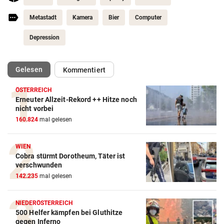
Metastadt
Kamera
Bier
Computer
Depression
(ausgewählt)
Gelesen
Kommentiert
ÖSTERREICH
Erneuter Allzeit-Rekord ++ Hitze noch
nicht vorbei
160.824
mal gelesen
WIEN
Cobra stürmt Dorotheum, Täter ist
verschwunden
142.235
mal gelesen
NIEDERÖSTERREICH
500 Helfer kämpfen bei Gluthitze
gegen Inferno