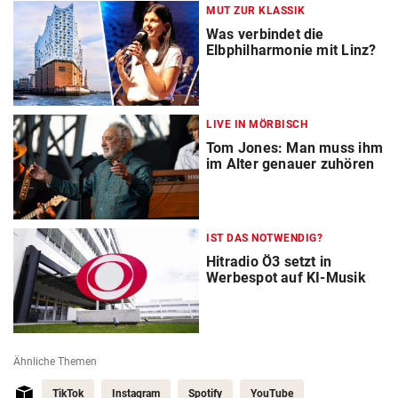
MUT ZUR KLASSIK
Was verbindet die
Elbphilharmonie mit Linz?
LIVE IN MÖRBISCH
Tom Jones: Man muss ihm
im Alter genauer zuhören
IST DAS NOTWENDIG?
Hitradio Ö3 setzt in
Werbespot auf KI-Musik
Ähnliche Themen
TikTok
Instagram
Spotify
YouTube