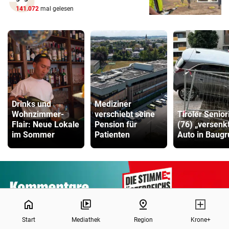
141.072
mal gelesen
Drinks und
Mediziner
Wohnzimmer-
verschiebt seine
Tiroler Senior
Flair: Neue Lokale
Pension für
(76) „versenk
im Sommer
Patienten
Auto in Baug
0%
home
pin_drop
Start
Mediathek
Region
Krone+
Da dieser Artikel älter als 18 Monate ist, ist zum jetzigen Zeitpunkt