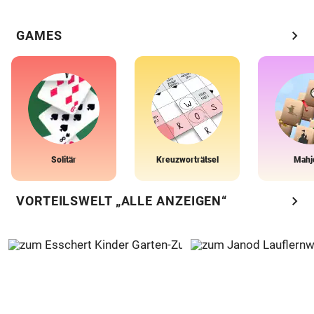
chevron_right
GAMES
Solitär
Kreuzworträtsel
Mahj
chevron_right
VORTEILSWELT „ALLE ANZEIGEN“