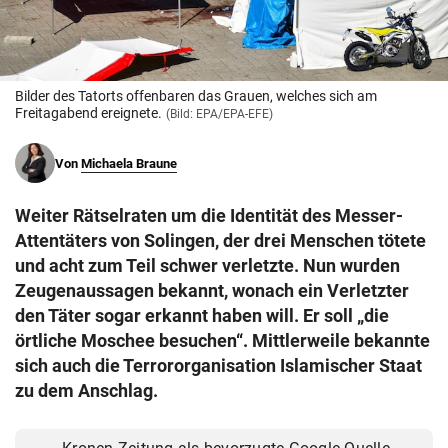
© Krone Multimedia GmbH & Co KG 2026
Muthgasse 2, 1190 Wien
Bilder des Tatorts offenbaren das Grauen, welches sich am
Freitagabend ereignete.
(Bild: EPA/EPA-EFE)
Von
Michaela Braune
Weiter Rätselraten um die Identität des Messer-
Attentäters von Solingen, der drei Menschen tötete
und acht zum Teil schwer verletzte. Nun wurden
Zeugenaussagen bekannt, wonach ein Verletzter
den Täter sogar erkannt haben will. Er soll „die
örtliche Moschee besuchen“. Mittlerweile bekannte
sich auch die Terrororganisation Islamischer Staat
zu dem Anschlag.