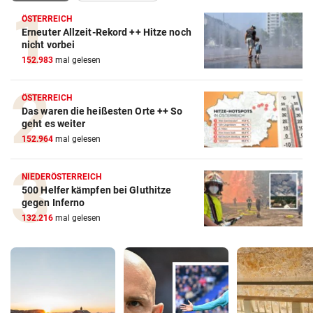
ÖSTERREICH
Erneuter Allzeit-Rekord ++ Hitze noch
nicht vorbei
152.983
mal gelesen
ÖSTERREICH
Das waren die heißesten Orte ++ So
geht es weiter
152.964
mal gelesen
NIEDERÖSTERREICH
500 Helfer kämpfen bei Gluthitze
gegen Inferno
132.216
mal gelesen