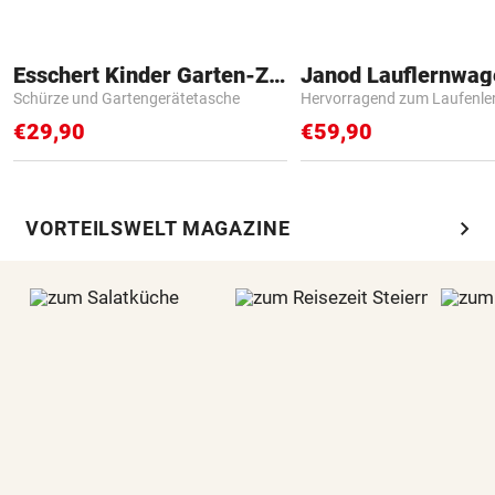
Esschert Kinder Garten-Zubehör
Janod Lauflernwa
Schürze und Gartengerätetasche
Hervorragend zum Laufenle
€29,90
€59,90
chevron_right
VORTEILSWELT MAGAZINE