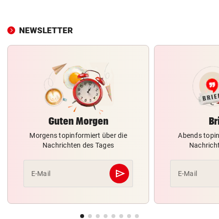
NEWSLETTER
Guten Morgen
Br
Morgens topinformiert über die
Abends topin
Nachrichten des Tages
Nachrich
send
E-Mail
E-Mail
Abschicken