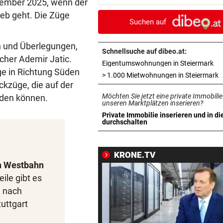
ezember 2025, wenn der
Tormann gefunden
eb geht. Die Züge
Suchen auf
AM WEG ZUR WILDSPITZE
vor 
Bergsteiger stürzte 20 Meter
n und Überlegungen,
Gletscherspalte ab
Schnellsuche auf dibeo.at:
cher Ademir Jatic.
in 
Eigentumswohnungen in Steiermark
e in Richtung Süden
CLOUD, KI & DATEN:
vor 
i
> 1.000 Mietwohnungen in Steiermark
kzüge, die auf der
Wem gehört Österreichs digi
Möchten Sie jetzt eine private Immobilie
rden können.
Zukunft?
unseren Marktplätzen inserieren?
Private Immobilie inserieren und in di
FÖHRENWALD IN FLAMMEN
vor 
in neuem Tab öffnen
durchschalten
500 Helfer kämpfen bei Gluth
gegen Inferno
KRONE.TV
n Westbahn
BEI RONALDINHO-BESUCH
vor 
ile gibt es
Nächster Brasilien-Star ko
den Wörthersee
 nach
uttgart
DANK MEGA-ABLÖSE
vor 