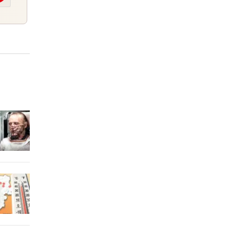
8 Stunden
itze
8 Stunden
en
8 Stunden