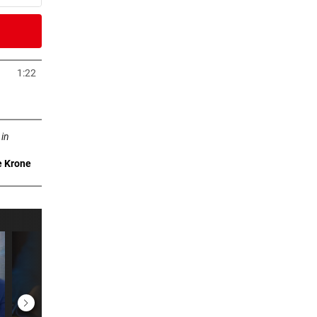
6 Stunden
 in
1:22
neuem Tab öffnen
6 Stunden
n neuem Tab öffnen
tale
 in
e Krone
6 Stunden
itze
6 Stunden
mmt an
6 Stunden