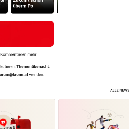
lte
Zukunft schon
Pölten besiegt
Gluthitze g
überm Po
Young Boys Bern
Inferno
ein Kommentieren mehr
skutieren:
Themenübersicht
.
forum@krone.at
wenden.
ALLE NEWS