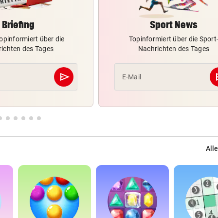
Briefing
Sport News
opinformiert über die
Topinformiert über die Sport
ichten des Tages
Nachrichten des Tages
send
s
E-Mail
Abschicken
Alle