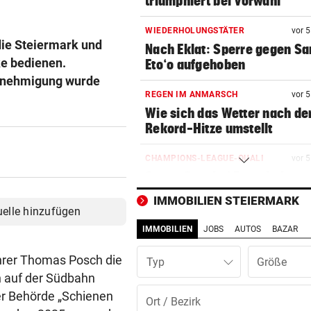
triumphiert bei Vorwahl
WIEDERHOLUNGSTÄTER
vor 
die Steiermark und
Nach Eklat: Sperre gegen S
ke bedienen.
Eto‘o aufgehoben
 Genehmigung wurde
REGEN IM ANMARSCH
vor 
Wie sich das Wetter nach de
Rekord-Hitze umstellt
CHAMPIONS-LEAGUE-QUALI
vor 
Sturm Graz bei Fenerbahce
Istanbul ohne Chance
IMMOBILIEN STEIERMARK
uelle hinzufügen
MIT BOJE GEFUNDEN
vor 
IMMOBILIEN
JOBS
AUTOS
BAZAR
Pensionistin starb beim
Schwimmen im Wallersee
hrer Thomas Posch die
Typ
h auf der Südbahn
FRÜCHTL „NEUER ZWEIER“
vor 
der Behörde „Schienen
Red Bull Salzburg hat neuen