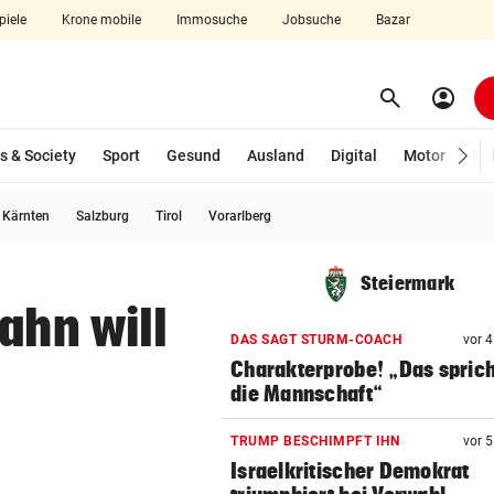
piele
Krone mobile
Immosuche
Jobsuche
Bazar
search
account_circle
Menü aufklappen
Suchen
s & Society
Sport
Gesund
Ausland
Digital
Motor
Wir
usgewählt)
Kärnten
Salzburg
Tirol
Vorarlberg
len
Steiermark
ahn will
DAS SAGT STURM-COACH
vor 
Charakterprobe! „Das sprich
die Mannschaft“
TRUMP BESCHIMPFT IHN
vor 
Israelkritischer Demokrat