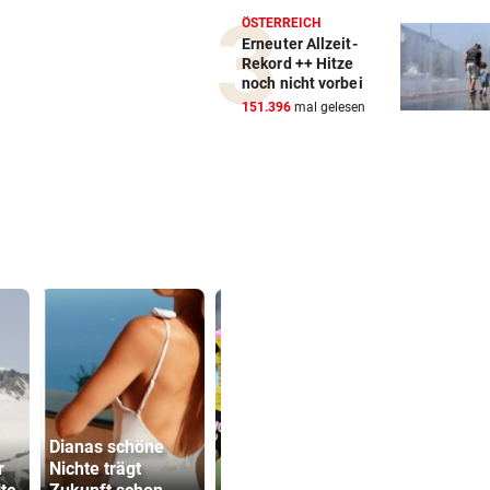
ÖSTERREICH
Erneuter Allzeit-
Rekord ++ Hitze
noch nicht vorbei
151.396
mal gelesen
Dianas schöne
500 Helfer
r
Nichte trägt
Tor-Spektakel! St.
kämpfen be