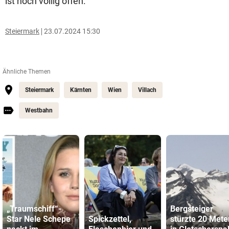
ist noch völlig offen.
Steiermark
23.07.2024 15:30
Ähnliche Themen
Steiermark
Kärnten
Wien
Villach
Westbahn
„Traumschiff“-
Bergsteiger
Star Nele Schepe
Spickzettel,
stürzte 20 Mete