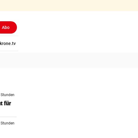
Abo
tschaft
krone.tv
Wissen
Gericht
Kolumnen
Freizeit
Reise
Ti
4 Stunden
t für
5 Stunden