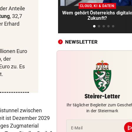
Ex-Salzburg-Coach überni
CLOUD, KI & DATEN:
Premier-League-Klub
der Anteile
Wem gehört Österreichs digital
tung
, 32,7
Zukunft?
CHAMPIONS-LEAGUE-QUALI
vor 
er Erhard
Darum spielte Sturm Graz o
Brustsponsor
NEWSLETTER
„KRONE“-INTERVIEW
vor 
lionen Euro
Sabrina Setlur: „Mein Weg w
, der
hart, aber ehrlich“
Euro zu. Es
t.
CHAMPIONS-LEAGUE-QUALI
vor 
Tor-Spektakel! St. Pölten be
Young Boys Bern
Steirer-Letter
WILDE FAHRT DURCH WIEN
vor 
Ihr täglicher Begleiter zum Gesch
Mann floh nach Unfall einfac
istunnel zwischen
in der Steiermark
Mit Schuss gestoppt
eit ist Dezember 2029
iges Zugmaterial
se
E-Mail
MIT FORSCHER UNTERWEGS
vor 