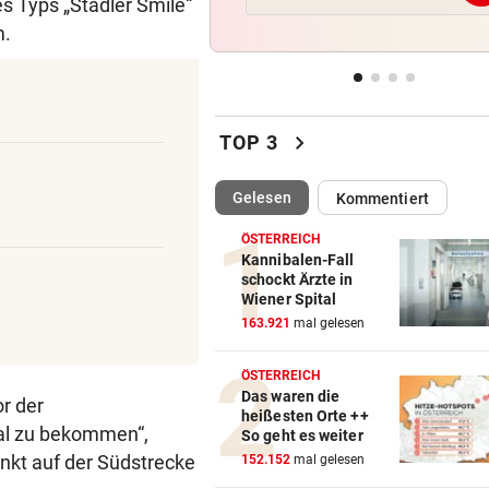
es Typs „Stadler Smile“
Bundespräsident zeigt: So
m.
dramatisch ist die Lage
WIR HATTEN 41,2 GRAD!
vor 
Erneuter Allzeit-Rekord ++ H
chevron_right
noch nicht vorbei
TOP 3
BEAMTE SIND AM ZUG
vor 
(ausgewählt)
Gelesen
Kommentiert
Feilschen um neue Klimahilf
geht munter weiter
ÖSTERREICH
Kannibalen-Fall
schockt Ärzte in
POLIZEI SUCHT HINWEISE
vor 
Wiener Spital
Goldkettenräuber von Graz:
163.921
mal gelesen
Weitere Opfer vermutet
ÖSTERREICH
Das waren die
r der
heißesten Orte ++
al zu bekommen“,
So geht es weiter
punkt auf der Südstrecke
152.152
mal gelesen