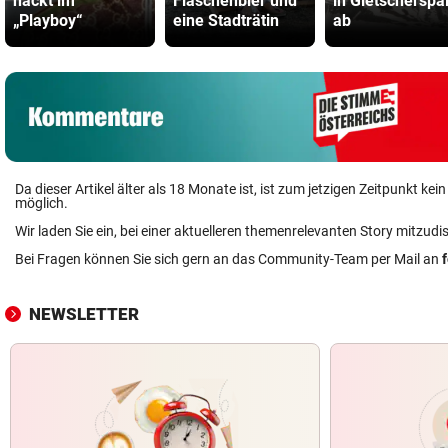
nackt im
Flaschenbier und
in Gletscherspa
„Playboy“
eine Stadträtin
ab
Da dieser Artikel älter als 18 Monate ist, ist zum jetzigen Zeitpunkt k
möglich.
Wir laden Sie ein, bei einer aktuelleren themenrelevanten Story mitzudi
Bei Fragen können Sie sich gern an das Community-Team per Mail an
NEWSLETTER