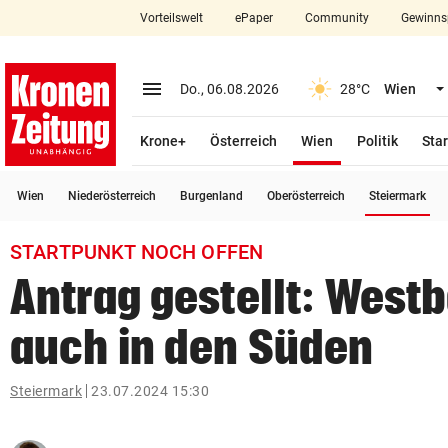
Vorteilswelt
ePaper
Community
Gewinns
close
Schließen
menu
Menü aufklappen
Do., 06.08.2026
28°C
Wien
Abonnieren
(ausgewählt)
Krone+
Österreich
Wien
Politik
Star
account_circle
arrow_right
Anmelden
(a
Wien
Niederösterreich
Burgenland
Oberösterreich
Steiermark
pin_drop
arrow_right
Bundesland auswäh
Wien
STARTPUNKT NOCH OFFEN
bookmark
Merkliste
Antrag gestellt: Westb
auch in den Süden
Suchbegriff
search
eingeben
Steiermark
23.07.2024 15:30