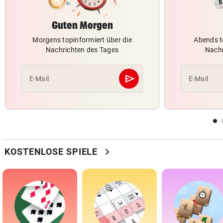
Guten Morgen
Morgens topinformiert über die
Abends t
Nachrichten des Tages
Nachr
send
E-Mail
E-Mail
Abschicken
chevron_right
KOSTENLOSE SPIELE