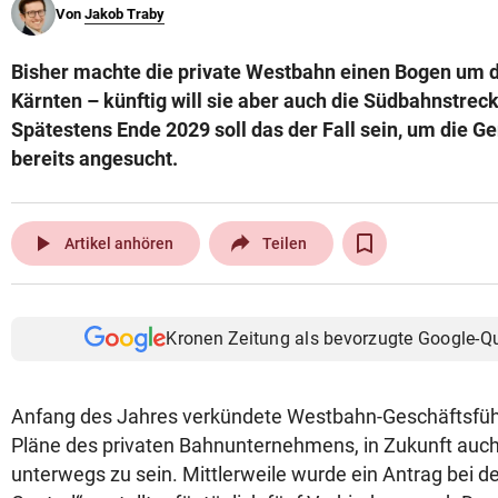
Von
Jakob Traby
© Krone Multimedia GmbH & Co KG 2026
Muthgasse 2, 1190 Wien
Bisher machte die private Westbahn einen Bogen um 
Kärnten – künftig will sie aber auch die Südbahnstrec
Spätestens Ende 2029 soll das der Fall sein, um die
bereits angesucht.
play_arrow
Artikel anhören
Teilen
Kronen Zeitung als bevorzugte Google-Q
Anfang des Jahres verkündete Westbahn-Geschäftsfü
Pläne des privaten Bahnunternehmens, in Zukunft auc
unterwegs zu sein. Mittlerweile wurde ein Antrag bei 