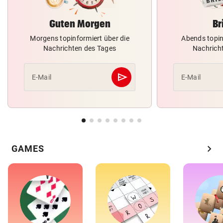
Guten Morgen
Br
Morgens topinformiert über die
Abends topin
Nachrichten des Tages
Nachrich
send
E-Mail
E-Mail
Abschicken
chevron_right
GAMES