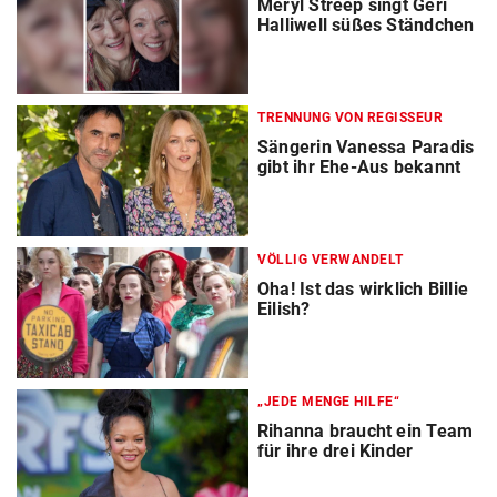
Meryl Streep singt Geri
Halliwell süßes Ständchen
TRENNUNG VON REGISSEUR
Sängerin Vanessa Paradis
gibt ihr Ehe-Aus bekannt
VÖLLIG VERWANDELT
Oha! Ist das wirklich Billie
Eilish?
„JEDE MENGE HILFE“
Rihanna braucht ein Team
für ihre drei Kinder