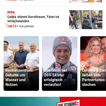
WIEN
Cobra stürmt Dorotheum, Täter ist
verschwunden
140.121
mal gelesen
Rechenzentrum:
Operation bei
Corinna & Dan
Debatte um
ÖSV-Skistar
ließen sich
Wasser und
erfolgreich
Partnertattoo
Nutzen
verlaufen!
stechen