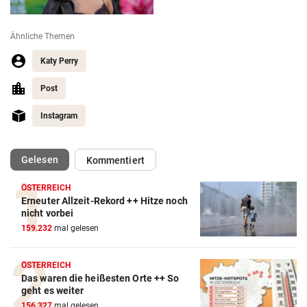
Ähnliche Themen
Katy Perry
Post
Instagram
(ausgewählt)
Gelesen
Kommentiert
ÖSTERREICH
Erneuter Allzeit-Rekord ++ Hitze noch
nicht vorbei
159.232
mal gelesen
ÖSTERREICH
Das waren die heißesten Orte ++ So
geht es weiter
156.327
mal gelesen