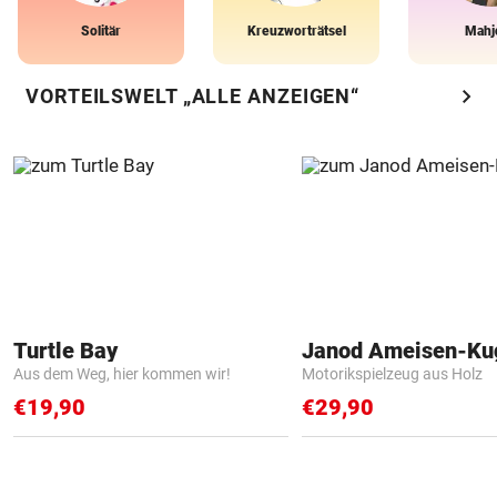
Solitär
Kreuzworträtsel
Mahj
chevron_right
VORTEILSWELT „ALLE ANZEIGEN“
Turtle Bay
Janod Ameisen-Ku
Aus dem Weg, hier kommen wir!
Motorikspielzeug aus Holz
€19,90
€29,90