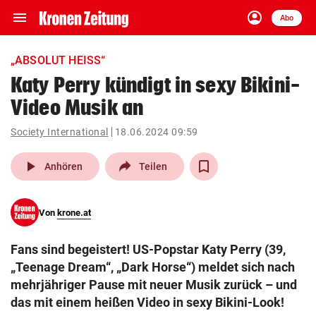
menu
account_circle
Navigation
Anmelden
Abo
close
Schließen
ein-/ausklappen
„ABSOLUT HEISS“
Abonnieren
Katy Perry kündigt in sexy Bikini-
Video Musik an
account_circle
arrow_right
Anmelden
Society International
18.06.2024 09:59
pin_drop
arrow_right
Bundesland auswäh
Wien
play_arrow
Anhören
Teilen
bookmark
Merkliste
Von
krone.at
Suchbegriff
search
Fans sind begeistert! US-Popstar Katy Perry (39,
eingeben
„Teenage Dream“, „Dark Horse“) meldet sich nach
mehrjähriger Pause mit neuer Musik zurück – und
das mit einem heißen Video in sexy Bikini-Look!