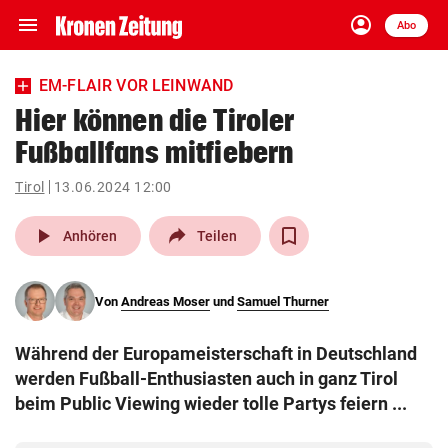
menu
account_circle
Navigation
Anmelden
Abo
close
Schließen
ein-/ausklappen
EM-FLAIR VOR LEINWAND
Abonnieren
Hier können die Tiroler
Fußballfans mitfiebern
account_circle
arrow_right
Anmelden
Tirol
13.06.2024 12:00
pin_drop
arrow_right
Bundesland auswäh
Wien
play_arrow
Anhören
Teilen
bookmark
Merkliste
Von
Andreas Moser
und
Samuel Thurner
Suchbegriff
search
Während der Europameisterschaft in Deutschland
eingeben
werden Fußball-Enthusiasten auch in ganz Tirol
beim Public Viewing wieder tolle Partys feiern ...