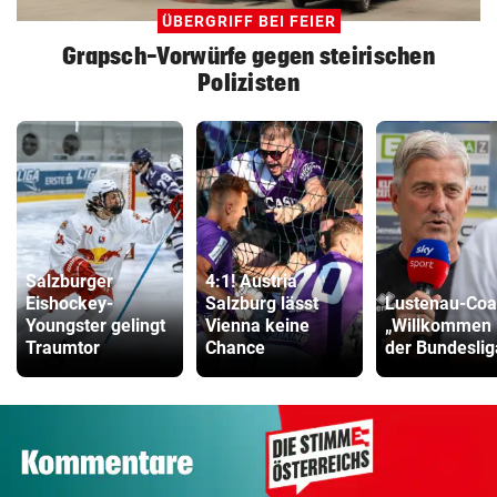
ÜBERGRIFF BEI FEIER
Grapsch-Vorwürfe gegen steirischen
Polizisten
Salzburger
4:1! Austria
Eishockey-
Salzburg lässt
Lustenau-Coa
Youngster gelingt
Vienna keine
„Willkommen 
Traumtor
Chance
der Bundeslig