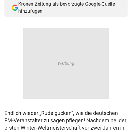
Kronen Zeitung als bevorzugte Google-Quelle
© Krone Multimedia GmbH & Co KG 2026
hinzufügen
Muthgasse 2, 1190 Wien
Endlich wieder „Rudelgucken“, wie die deutschen
EM-Veranstalter zu sagen pflegen! Nachdem bei der
ersten Winter-Weltmeisterschaft vor zwei Jahren in