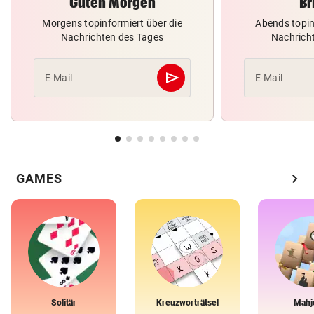
Guten Morgen
Br
Morgens topinformiert über die
Abends topin
Nachrichten des Tages
Nachrich
send
E-Mail
E-Mail
Abschicken
chevron_right
GAMES
Solitär
Kreuzworträtsel
Mahj