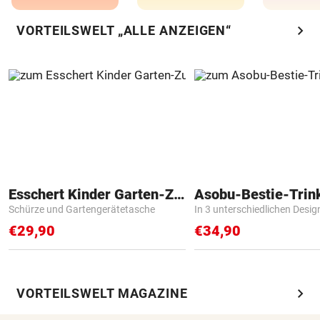
chevron_right
VORTEILSWELT „ALLE ANZEIGEN“
Esschert Kinder Garten-Zubehör
Asobu-Bestie-Trin
Schürze und Gartengerätetasche
In 3 unterschiedlichen Desig
€29,90
€34,90
chevron_right
VORTEILSWELT MAGAZINE