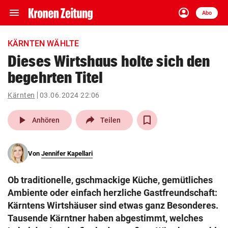
menu
account_circle
Navigation
Anmelden
Abo
close
Schließen
ein-/ausklappen
KÄRNTEN WÄHLTE
Abonnieren
Dieses Wirtshaus holte sich den
begehrten Titel
account_circle
arrow_right
Anmelden
Kärnten
03.06.2024 22:06
pin_drop
arrow_right
Bundesland auswäh
Wien
play_arrow
Anhören
Teilen
bookmark
Merkliste
Von
Jennifer Kapellari
Suchbegriff
search
Ob traditionelle, gschmackige Küche, gemütliches
eingeben
Ambiente oder einfach herzliche Gastfreundschaft:
Kärntens Wirtshäuser sind etwas ganz Besonderes.
Tausende Kärntner haben abgestimmt, welches