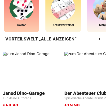
Solitär
Kreuzworträtsel
Mahj
chevron_right
VORTEILSWELT „ALLE ANZEIGEN“
Janod Dino-Garage
Der Abenteuer Clu
Für kleine Autofans
Spielerische Abenteuer mit P
€64,90
€19,90