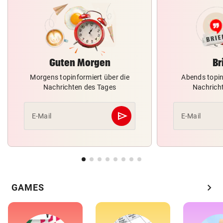
Guten Morgen
Br
Morgens topinformiert über die
Abends topin
Nachrichten des Tages
Nachrich
send
E-Mail
E-Mail
Abschicken
chevron_right
GAMES