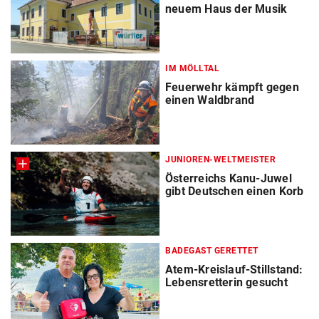
neuem Haus der Musik
IM MÖLLTAL
Feuerwehr kämpft gegen
einen Waldbrand
JUNIOREN-WELTMEISTER
Österreichs Kanu-Juwel
gibt Deutschen einen Korb
BADEGAST GERETTET
Atem-Kreislauf-Stillstand:
Lebensretterin gesucht