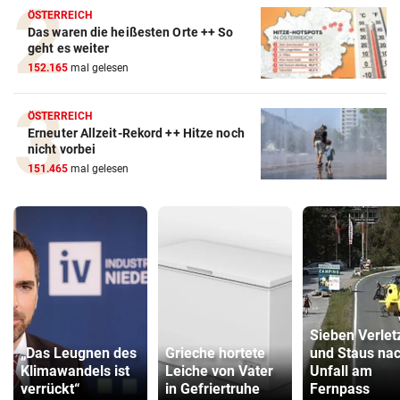
ÖSTERREICH
Das waren die heißesten Orte ++ So
geht es weiter
152.165
mal gelesen
ÖSTERREICH
Erneuter Allzeit-Rekord ++ Hitze noch
nicht vorbei
151.465
mal gelesen
Sieben Verlet
„Das Leugnen des
Grieche hortete
und Staus na
Klimawandels ist
Leiche von Vater
Unfall am
verrückt“
in Gefriertruhe
Fernpass