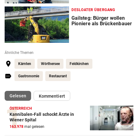
DESLOATER ÜBERGANG
Gailsteg: Bürger wollen
Pioniere als Brückenbauer
Ähnliche Themen
Kärnten
Wörthersee
Feldkirchen
Gastronomie
Restaurant
(ausgewählt)
Gelesen
Kommentiert
ÖSTERREICH
Kannibalen-Fall schockt Ärzte in
Wiener Spital
163.978
mal gelesen