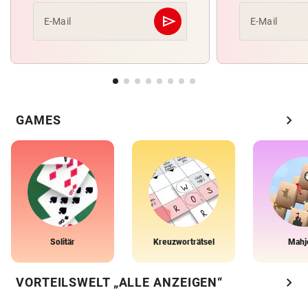
send
E-Mail
E-Mail
Abschicken
chevron_right
GAMES
Solitär
Kreuzworträtsel
Mahj
chevron_right
VORTEILSWELT „ALLE ANZEIGEN“