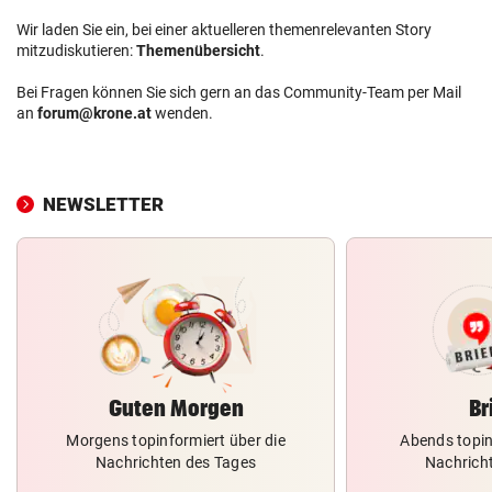
Wir laden Sie ein, bei einer aktuelleren themenrelevanten Story
mitzudiskutieren:
Themenübersicht
.
Bei Fragen können Sie sich gern an das Community-Team per Mail
an
forum@krone.at
wenden.
NEWSLETTER
Guten Morgen
Br
Morgens topinformiert über die
Abends topin
Nachrichten des Tages
Nachrich