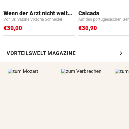
Wenn der Arzt nicht weiter weiß
Calcada
Von Dr. Sabine Viktoria Schneider
Auf den portugiesischen G
€30,00
€36,90
chevron_right
VORTEILSWELT MAGAZINE