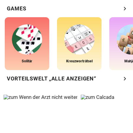
chevron_right
GAMES
Solitär
Kreuzworträtsel
Mahj
chevron_right
VORTEILSWELT „ALLE ANZEIGEN“