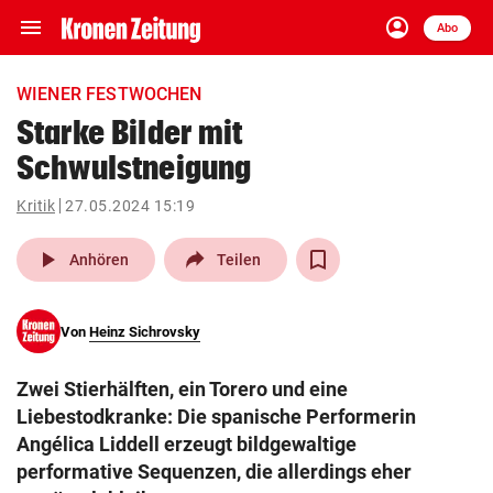
menu
account_circle
Navigation
Anmelden
Abo
close
Schließen
ein-/ausklappen
WIENER FESTWOCHEN
Abonnieren
Starke Bilder mit
Schwulstneigung
account_circle
arrow_right
Anmelden
Kritik
27.05.2024 15:19
pin_drop
arrow_right
Bundesland auswäh
Wien
play_arrow
Anhören
Teilen
bookmark
Merkliste
Von
Heinz Sichrovsky
Suchbegriff
search
Zwei Stierhälften, ein Torero und eine
eingeben
Liebestodkranke: Die spanische Performerin
Angélica Liddell erzeugt bildgewaltige
performative Sequenzen, die allerdings eher