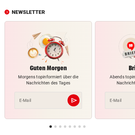
NEWSLETTER
Guten Morgen
Br
Morgens topinformiert über die
Abends topin
Nachrichten des Tages
Nachrich
send
E-Mail
E-Mail
Abschicken