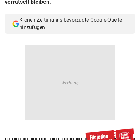
verrätselt bleiben.
© Krone Multimedia GmbH & Co KG 2026
Muthgasse 2, 1190 Wien
Kronen Zeitung als bevorzugte Google-Quelle
hinzufügen