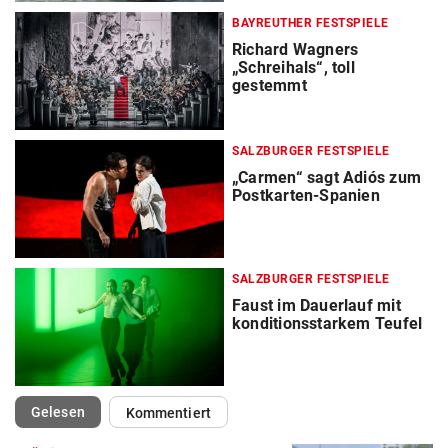
BAYREUTHER FESTSPIELE
Richard Wagners
„Schreihals“, toll
gestemmt
SALZBURGER FESTSPIELE
„Carmen“ sagt Adiós zum
Postkarten-Spanien
SALZBURGER FESTSPIELE
Faust im Dauerlauf mit
konditionsstarkem Teufel
(ausgewählt)
Gelesen
Kommentiert