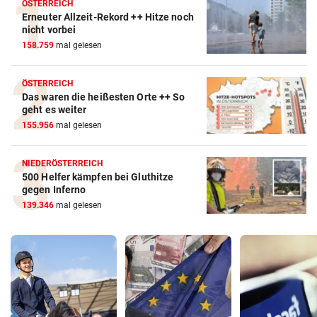
ÖSTERREICH
Erneuter Allzeit-Rekord ++ Hitze noch
nicht vorbei
158.759
mal gelesen
ÖSTERREICH
Das waren die heißesten Orte ++ So
geht es weiter
155.956
mal gelesen
NIEDERÖSTERREICH
500 Helfer kämpfen bei Gluthitze
gegen Inferno
139.346
mal gelesen