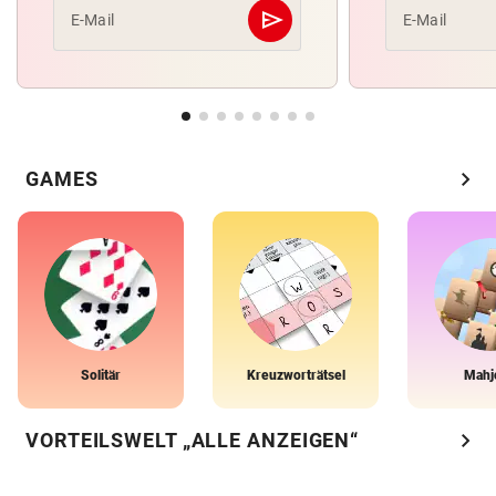
send
E-Mail
E-Mail
Abschicken
chevron_right
GAMES
Solitär
Kreuzworträtsel
Mahj
chevron_right
VORTEILSWELT „ALLE ANZEIGEN“