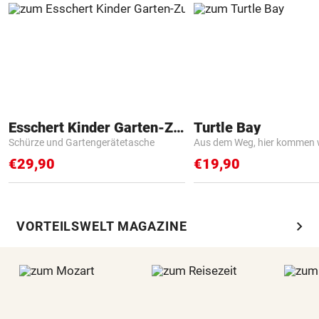
Esschert Kinder Garten-Zubehör
Turtle Bay
Schürze und Gartengerätetasche
Aus dem Weg, hier kommen w
€29,90
€19,90
chevron_right
VORTEILSWELT MAGAZINE