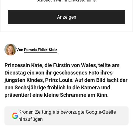
benötigen wir Ihr Einverständnis.
© Krone Multimedia GmbH & Co KG 2026
Muthgasse 2, 1190 Wien
Anzeigen
Von
Pamela Fidler-Stolz
Prinzessin Kate, die Fürstin von Wales, teilte am
Dienstag ein von ihr geschossenes Foto ihres
jüngsten Kindes, Prinz Louis. Auf dem Bild lacht der
nun Sechsjährige fröhlich in die Kamera und
präsentiert eine kleine Schramme am Kinn.
Kronen Zeitung als bevorzugte Google-Quelle
hinzufügen