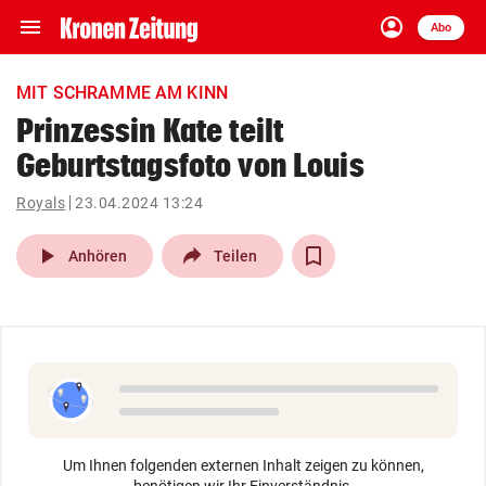
menu
account_circle
Navigation
Anmelden
Abo
close
Schließen
ein-/ausklappen
MIT SCHRAMME AM KINN
Abonnieren
Prinzessin Kate teilt
Geburtstagsfoto von Louis
account_circle
arrow_right
Anmelden
Royals
23.04.2024 13:24
pin_drop
arrow_right
Bundesland auswäh
Wien
play_arrow
Anhören
Teilen
bookmark
Merkliste
Suchbegriff
search
eingeben
Um Ihnen folgenden externen Inhalt zeigen zu können,