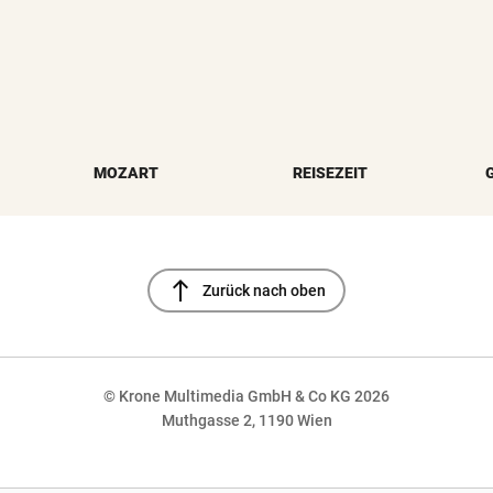
MOZART
REISEZEIT
north
Zurück nach oben
© Krone Multimedia GmbH & Co KG 2026
Muthgasse 2, 1190 Wien