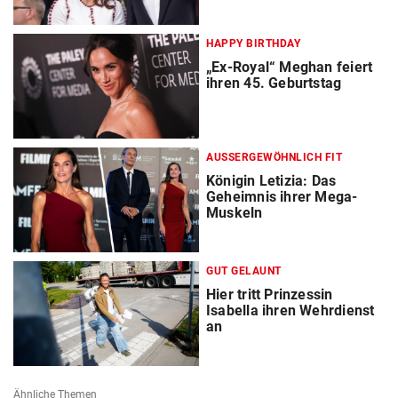
HAPPY BIRTHDAY
„Ex-Royal“ Meghan feiert
ihren 45. Geburtstag
AUSSERGEWÖHNLICH FIT
Königin Letizia: Das
Geheimnis ihrer Mega-
Muskeln
GUT GELAUNT
Hier tritt Prinzessin
Isabella ihren Wehrdienst
an
Ähnliche Themen