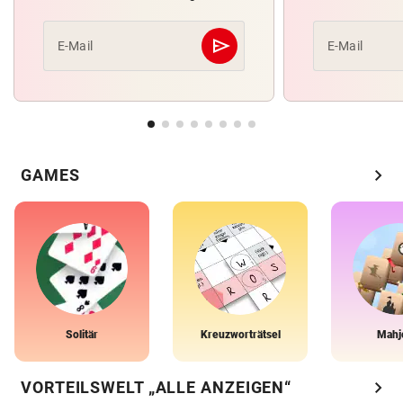
send
E-Mail
E-Mail
Abschicken
chevron_right
GAMES
Solitär
Kreuzworträtsel
Mahj
chevron_right
VORTEILSWELT „ALLE ANZEIGEN“