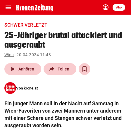
menu
account_circle
Navigation
Anmelden
Abo
close
Schließen
ein-/ausklappen
SCHWER VERLETZT
Abonnieren
25-Jähriger brutal attackiert und
ausgeraubt
account_circle
arrow_right
Anmelden
Wien
20.04.2024 11:48
pin_drop
arrow_right
Bundesland auswäh
Wien
play_arrow
Anhören
Teilen
bookmark
Merkliste
Von
krone.at
Suchbegriff
search
Ein junger Mann soll in der Nacht auf Samstag in
eingeben
Wien-Favoriten von zwei Männern unter anderem
mit einer Schere und Stangen schwer verletzt und
ausgeraubt worden sein.