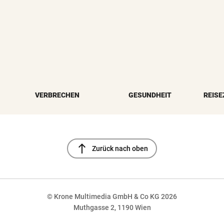
VERBRECHEN
GESUNDHEIT
REISE
north
Zurück nach oben
© Krone Multimedia GmbH & Co KG 2026
Muthgasse 2, 1190 Wien