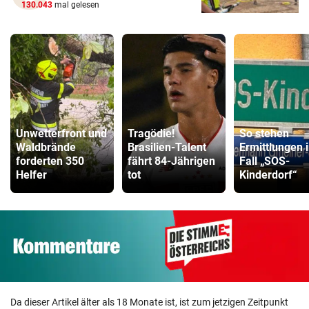
130.043
mal gelesen
Unwetterfront und
Tragödie!
So stehen
Waldbrände
Brasilien-Talent
Ermittlungen 
forderten 350
fährt 84-Jährigen
Fall „SOS-
Helfer
tot
Kinderdorf“
Da dieser Artikel älter als 18 Monate ist, ist zum jetzigen Zeitpunkt