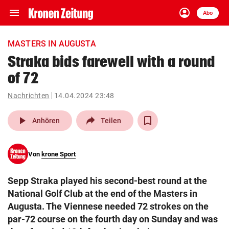
menu
account_circle
Navigation
Anmelden
Abo
close
Schließen
ein-/ausklappen
MASTERS IN AUGUSTA
Abonnieren
Straka bids farewell with a round
of 72
account_circle
arrow_right
Anmelden
Nachrichten
14.04.2024 23:48
pin_drop
arrow_right
Bundesland auswäh
Wien
play_arrow
Anhören
Teilen
bookmark
Merkliste
Von
krone Sport
Suchbegriff
search
Sepp Straka played his second-best round at the
eingeben
National Golf Club at the end of the Masters in
Augusta. The Viennese needed 72 strokes on the
par-72 course on the fourth day on Sunday and was