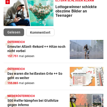
ELTERN SCHLUGEN ALARM
Lottogewinner schickte
obszöne Bilder an
Teenager
(ausgewählt)
Gelesen
Kommentiert
ÖSTERREICH
Erneuter Allzeit-Rekord ++ Hitze noch
nicht vorbei
157.751
mal gelesen
ÖSTERREICH
Das waren die heißesten Orte ++ So
geht es weiter
155.065
mal gelesen
NIEDERÖSTERREICH
500 Helfer kämpfen bei Gluthitze
gegen Inferno