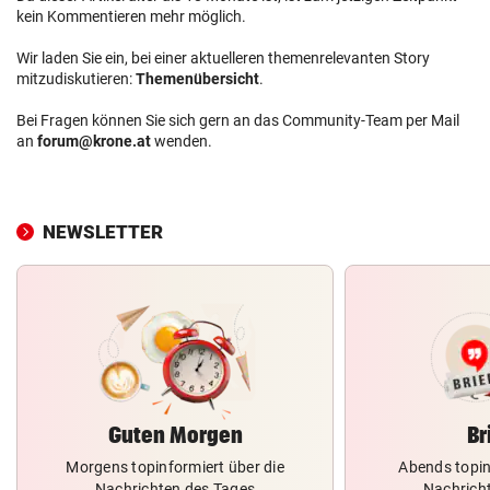
kein Kommentieren mehr möglich.
Wir laden Sie ein, bei einer aktuelleren themenrelevanten Story
mitzudiskutieren:
Themenübersicht
.
Bei Fragen können Sie sich gern an das Community-Team per Mail
an
forum@krone.at
wenden.
NEWSLETTER
Guten Morgen
Br
Morgens topinformiert über die
Abends topin
Nachrichten des Tages
Nachrich