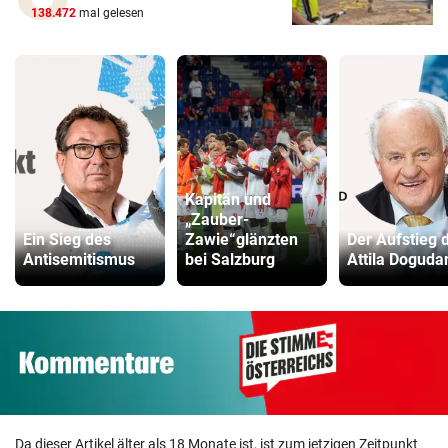
138.472
mal gelesen
Kapitän und
„Zauber-
Ein Sieg des
Zawie“glänzten
Der Aufstieg 
Antisemitismus
bei Salzburg
Attila Doguda
Da dieser Artikel älter als 18 Monate ist, ist zum jetzigen Zeitpunkt