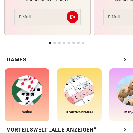
send
E-Mail
E-Mail
Abschicken
chevron_right
GAMES
Solitär
Kreuzworträtsel
Mahj
chevron_right
VORTEILSWELT „ALLE ANZEIGEN“