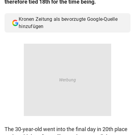
therefore tied 18th for the time being.
© Krone Multimedia GmbH & Co KG 2026
Muthgasse 2, 1190 Wien
Kronen Zeitung als bevorzugte Google-Quelle
hinzufügen
The 30-year-old went into the final day in 20th place