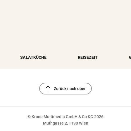
SALATKÜCHE
REISEZEIT
north
Zurück nach oben
© Krone Multimedia GmbH & Co KG 2026
Muthgasse 2, 1190 Wien