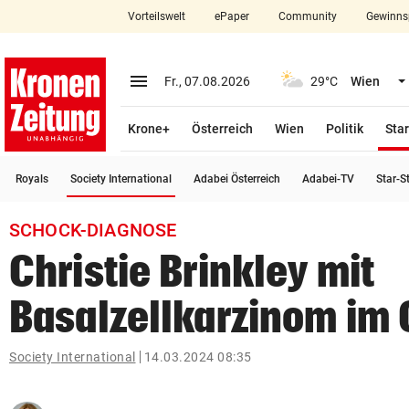
Vorteilswelt
ePaper
Community
Gewinns
close
Schließen
menu
Menü aufklappen
Fr., 07.08.2026
29°C
Wien
Abonnieren
Krone+
Österreich
Wien
Politik
Star
account_circle
arrow_right
Anmelden
(ausgewählt)
Royals
Society International
Adabei Österreich
Adabei-TV
Star-S
pin_drop
arrow_right
Bundesland auswäh
Wien
SCHOCK-DIAGNOSE
bookmark
Merkliste
Christie Brinkley mit
Basalzellkarzinom im 
Suchbegriff
search
eingeben
Society International
14.03.2024 08:35