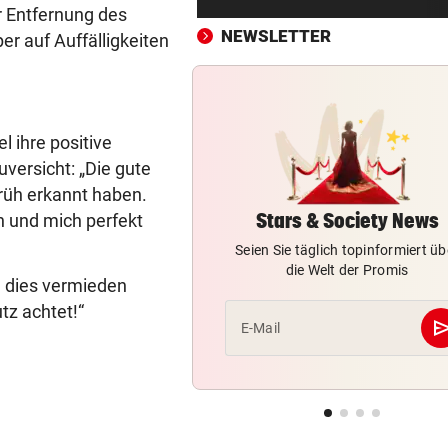
Royale Ehekrise? Das sagt
r Entfernung des
Ehemann von Beatrice
NEWSLETTER
er auf Auffälligkeiten
„MONSTER-EINSATZ“
vor ein
Feuerwehr jagte „Vogelspin
am Spielplatz
l ihre positive
uversicht: „Die gute
PSG WARTET SCHON
vor ein
früh erkannt haben.
WM-Held zeigt Sixpack – ver
er Barcelona?
Stars & Society News
n und mich perfekt
Seien Sie täglich topinformiert üb
AUCH GROSSELTERN TOT
vor ein
die Welt der Promis
ll dies vermieden
Thailand: Teenager richtete
Blutbad in Schule an
tz achtet!“
se
E-Mail
DAS SAGEN DIE LESER
vor ein
Stocker-Sager: „Fettnäpfch
sondergleichen!“
„IST NICHT SICHER“
vor ein