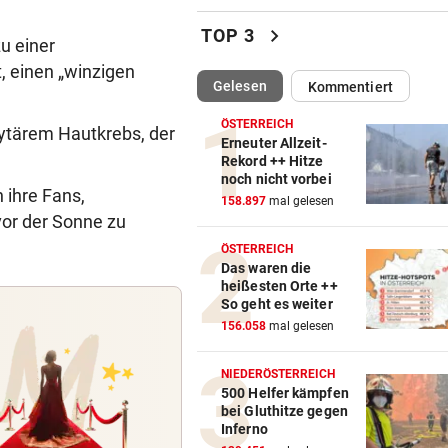
Kinderverbot in Studio: Viel 
chevron_right
TOP 3
zu einer
für Betreiberin
, einen „winzigen
(ausgewählt)
Gelesen
Kommentiert
ERHÖHTE WERTE:
vor ein
Der nächste Badesee muss j
ÖSTERREICH
zytärem Hautkrebs, der
geschlossen werden
Erneuter Allzeit-
Rekord ++ Hitze
noch nicht vorbei
SCHWIMM-EM IN PARIS
vor ein
 ihre Fans,
158.897
mal gelesen
Halbfinal-Aus für Luca Karl 
or der Sonne zu
K.o.-Sprintbewerb
ÖSTERREICH
Das waren die
„KANN DAS JEMAND ...“
vor 
heißesten Orte ++
Insta-Video von Ski-Idol läs
So geht es weiter
Braathen ausflippen
156.058
mal gelesen
NA MAHLZEIT!
vor 
NIEDERÖSTERREICH
Nordkorea empfiehlt Hundef
500 Helfer kämpfen
bei Gluthitze gegen
gegen die Hitze
Inferno