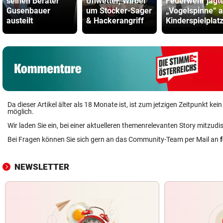
seinen Berater
Unwetter, Wirbel
Feuerwehr jagt
Gusenbauer
um Stocker-Sager
„Vogelspinne“ 
austeilt
& Hackerangriff
Kinderspielplat
Da dieser Artikel älter als 18 Monate ist, ist zum jetzigen Zeitpunkt k
möglich.
Wir laden Sie ein, bei einer aktuelleren themenrelevanten Story mitzudi
Bei Fragen können Sie sich gern an das Community-Team per Mail an
NEWSLETTER