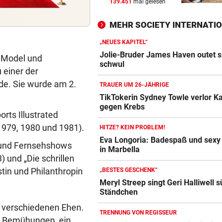
139.451
mal gelesen
MUTTER IM KRANKENHAUS
vor 
Bub nach Pestizideinsatz in 
MEHR SOCIETY INTERNATI
Türkei gestorben
„NEUES KAPITEL“
HAND AUFS HERZ
vor 
Jolie-Bruder James Haven outet s
, Model und
Würden Sie einen Politiker 
schwul
 einer der
de. Sie wurde am 2.
TRAUER UM 26-JÄHRIGE
VON OIDA BIS CRINGE
vor 
TikTokerin Sydney Towle verlor 
Warum sich Jugendwörter i
gegen Krebs
schneller verändern
rts Illustrated
(1979, 1980 und 1981).
HITZE? KEIN PROBLEM!
Eva Longoria: Badespaß und sexy
n und Fernsehshows
in Marbella
) und „Die schrillen
stin und Philanthropin
„BESTES GESCHENK“
Meryl Streep singt Geri Halliwell 
Ständchen
us verschiedenen Ehen.
TRENNUNG VON REGISSEUR
re Bemühungen, ein