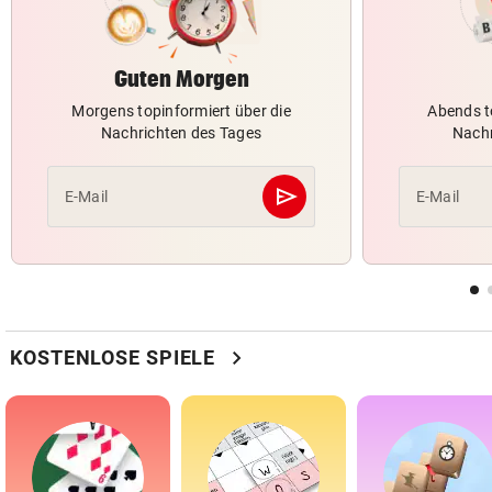
Guten Morgen
Morgens topinformiert über die
Abends t
Nachrichten des Tages
Nachr
send
E-Mail
E-Mail
Abschicken
chevron_right
KOSTENLOSE SPIELE