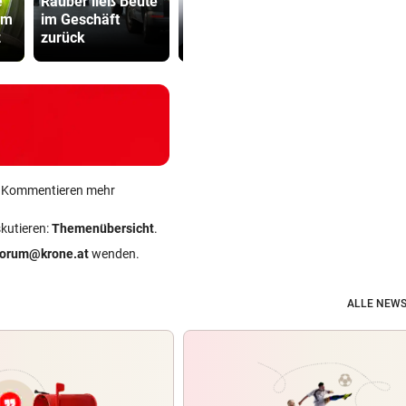
e
Räuber ließ Beute
Wirtshaussterben:
Kinderverbo
am
im Geschäft
„Sternbräu“
Studio: Vie
z
zurück
schlittert in Pleite
für Betreib
ein Kommentieren mehr
skutieren:
Themenübersicht
.
forum@krone.at
wenden.
ALLE NEWS