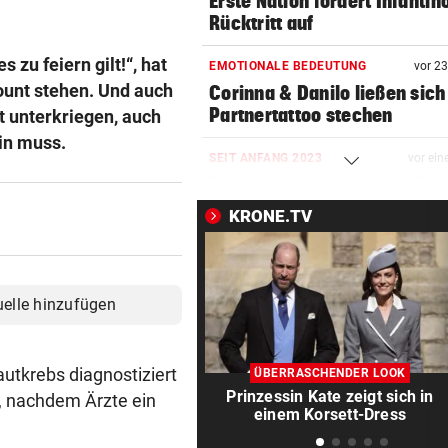
Erste Nation fordert Infantin
Rücktritt auf
 zu feiern gilt!“, hat
EMOTIONALE BEDEUTUNG
vor 2
ount stehen. Und auch
Corinna & Danilo ließen sich
Partnertattoo stechen
t unterkriegen, auch
in muss.
SEIT ANFANG 2023
vor ein
Lebensmittelpreise auf höch
Stand geklettert
KRONE.TV
AUSSAGE ÜBER KINDER
vor ein
Steirische ÖVP-Chefin kritis
den Bundeskanzler
uelle hinzufügen
„WERMUTSTROPFEN“
vor ein
Verletzter Salzburg-Kicker: 
autkrebs diagnostiziert
ÜBERRASCHENDER LOOK
Diagnose ist da!
Prinzessin Kate zeigt sich in
, nachdem Ärzte ein
einem Korsett-Dress
SPRICHT ÜBER FAMILIE
vor ein