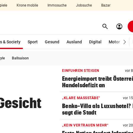
piele
Krone mobile
Immosuche
Jobsuche
Bazar
search
account_circle
Menü aufklappen
Suchen
(ausgewählt)
s & Society
Sport
Gesund
Ausland
Digital
Motor
Wir
tyle
Ballsaison
len
EINFUHREN STEIGEN
vor 
Energieimport treibt Österre
Handelsdefizit an
Gesicht
„KLARE MASSSTÄBE“
vor 1
Benko-Villa als Luxushotel?
sagt die Stadt
„KEIN VERTRAUEN MEHR“
vor 2