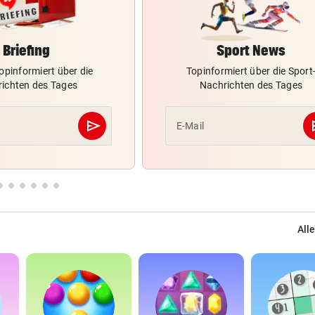
Briefing
Sport News
opinformiert über die
Topinformiert über die Sport
ichten des Tages
Nachrichten des Tages
send
s
E-Mail
Abschicken
Alle