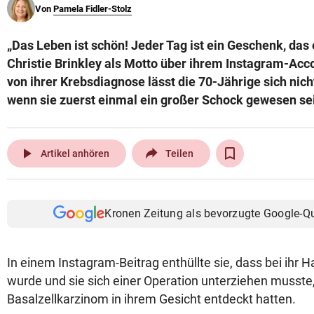
Von
Pamela Fidler-Stolz
© Krone Multimedia GmbH & Co KG 2026
Muthgasse 2, 1190 Wien
„Das Leben ist schön! Jeder Tag ist ein Geschenk, das es
Christie Brinkley als Motto über ihrem Instagram-Acc
von ihrer Krebsdiagnose lässt die 70-Jährige sich nich
wenn sie zuerst einmal ein großer Schock gewesen se
play_arrow
Artikel anhören
Teilen
Kronen Zeitung als bevorzugte Google-Q
In einem Instagram-Beitrag enthüllte sie, dass bei ihr H
wurde und sie sich einer Operation unterziehen musste
Basalzellkarzinom in ihrem Gesicht entdeckt hatten.