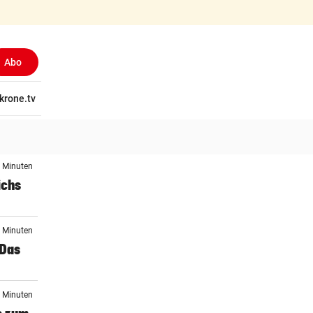
Abo
tschaft
krone.tv
Wissen
Gericht
Kolumnen
Freizeit
Reise
Ti
8 Minuten
ichs
5 Minuten
 Das
0 Minuten