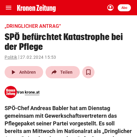
menu
account_circle
Navigation
Anmelden
Abo
close
Schließen
ein-/ausklappen
„DRINGLICHER ANTRAG“
Abonnieren
SPÖ befürchtet Katastrophe bei
der Pflege
account_circle
arrow_right
Anmelden
Politik
27.02.2024 15:53
pin_drop
arrow_right
Bundesland auswäh
Wien
play_arrow
Anhören
Teilen
bookmark
Merkliste
Von
krone.at
Suchbegriff
search
SPÖ-Chef Andreas Babler hat am Dienstag
eingeben
gemeinsam mit Gewerkschaftsvertretern das
Pflegepaket seiner Partei vorgestellt. Es soll
bereits am Mittwoch im Nationalrat als „Dringlicher