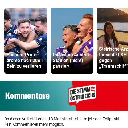
Steirische Ärz
Bochum-Profi
Das ist im Austria-
tauschte LKH
drohte nach Duell,
Stadion (nicht)
gegen
Bein zu verlieren
passiert
„Traumschiff“
Da dieser Artikel älter als 18 Monate ist, ist zum jetzigen Zeitpunkt
kein Kommentieren mehr möglich.