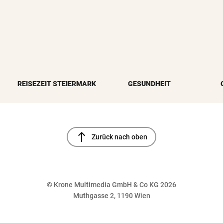
REISEZEIT STEIERMARK
GESUNDHEIT
north
Zurück nach oben
© Krone Multimedia GmbH & Co KG 2026
Muthgasse 2, 1190 Wien