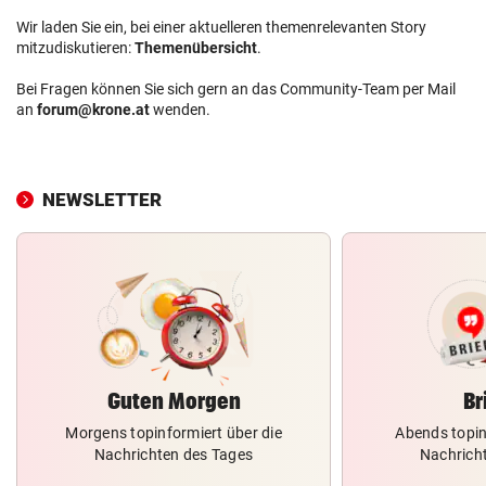
Wir laden Sie ein, bei einer aktuelleren themenrelevanten Story
mitzudiskutieren:
Themenübersicht
.
Bei Fragen können Sie sich gern an das Community-Team per Mail
an
forum@krone.at
wenden.
NEWSLETTER
Guten Morgen
Br
Morgens topinformiert über die
Abends topin
Nachrichten des Tages
Nachrich