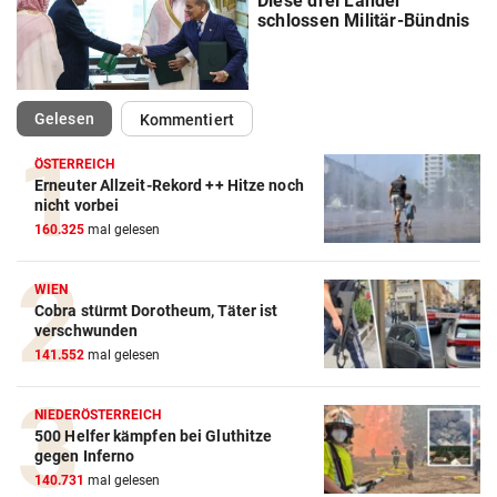
Diese drei Länder
schlossen Militär-Bündnis
(ausgewählt)
Gelesen
Kommentiert
ÖSTERREICH
Erneuter Allzeit-Rekord ++ Hitze noch
nicht vorbei
160.325
mal gelesen
WIEN
Cobra stürmt Dorotheum, Täter ist
verschwunden
141.552
mal gelesen
NIEDERÖSTERREICH
500 Helfer kämpfen bei Gluthitze
gegen Inferno
140.731
mal gelesen