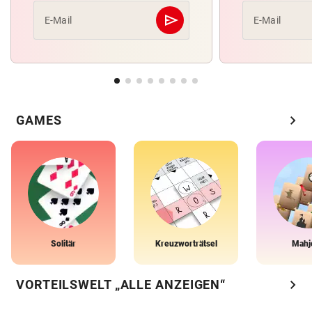
send
E-Mail
E-Mail
Abschicken
chevron_right
GAMES
Solitär
Kreuzworträtsel
Mahj
chevron_right
VORTEILSWELT „ALLE ANZEIGEN“