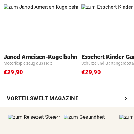
Janod Ameisen-Kugelbahn
Motorikspielzeug aus Holz
Schürze und Gartengerätet
€29,90
€29,90
chevron_right
VORTEILSWELT MAGAZINE