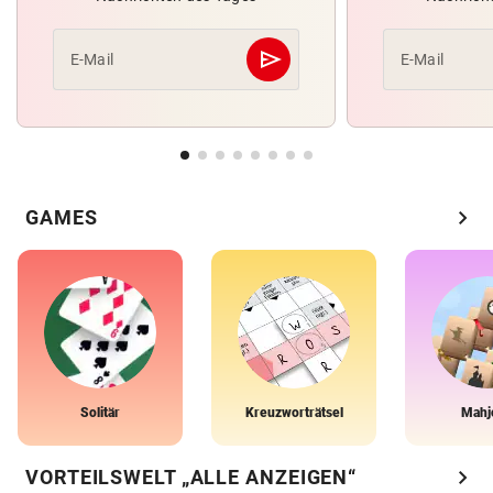
send
E-Mail
E-Mail
Abschicken
chevron_right
GAMES
Solitär
Kreuzworträtsel
Mahj
chevron_right
VORTEILSWELT „ALLE ANZEIGEN“