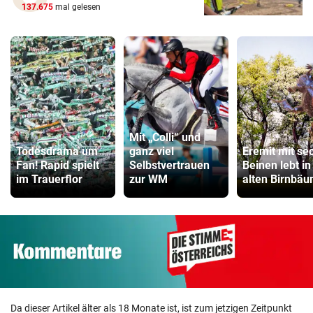
137.675
mal gelesen
Mit „Colli“ und
Todesdrama um
ganz viel
Eremit mit se
Fan! Rapid spielt
Selbstvertrauen
Beinen lebt in
im Trauerflor
zur WM
alten Birnbä
Da dieser Artikel älter als 18 Monate ist, ist zum jetzigen Zeitpunkt