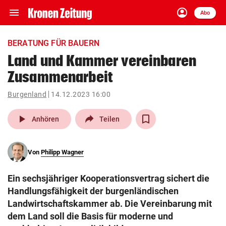
menu
account_circle
Navigation
Anmelden
Abo
close
Schließen
ein-/ausklappen
BERATUNG FÜR BAUERN
Abonnieren
Land und Kammer vereinbaren
Zusammenarbeit
account_circle
arrow_right
Anmelden
Burgenland
14.12.2023 16:00
pin_drop
arrow_right
Bundesland auswäh
Wien
play_arrow
Anhören
Teilen
bookmark
Merkliste
Von
Philipp Wagner
Suchbegriff
search
Ein sechsjähriger Kooperationsvertrag sichert die
eingeben
Handlungsfähigkeit der burgenländischen
Landwirtschaftskammer ab. Die Vereinbarung mit
dem Land soll die Basis für moderne und