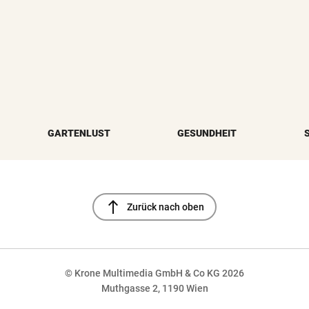
GARTENLUST
GESUNDHEIT
north
Zurück nach oben
© Krone Multimedia GmbH & Co KG 2026
Muthgasse 2, 1190 Wien