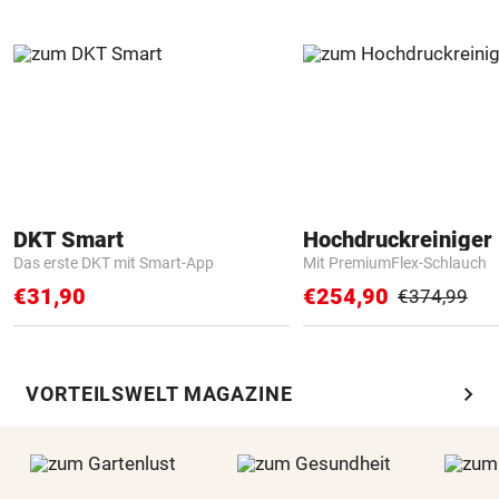
DKT Smart
Hochdruckreiniger 
Das erste DKT mit Smart-App
Mit PremiumFlex-Schlauch
€31,90
€254,90
€374,99
chevron_right
VORTEILSWELT MAGAZINE