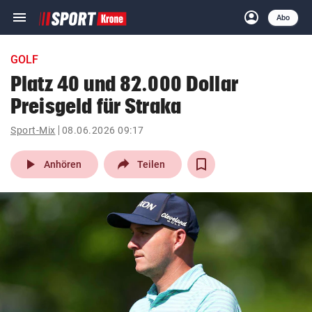
menu
account_circle
Navigation
Anmelden
Abo
close
Schließen
ein-/ausklappen
GOLF
Abonnieren
Platz 40 und 82.000 Dollar
Preisgeld für Straka
account_circle
arrow_right
Anmelden
Sport-Mix
08.06.2026 09:17
pin_drop
arrow_right
Bundesland auswäh
Wien
play_arrow
Anhören
Teilen
bookmark
Merkliste
Suchbegriff
search
eingeben