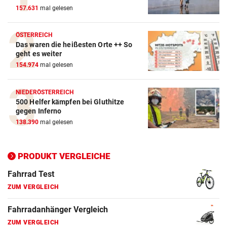
157.631
mal gelesen
ZUM VERGLEICH
Crosstrainer Vergleich
ÖSTERREICH
Das waren die heißesten Orte ++ So
ZUM VERGLEICH
geht es weiter
154.974
mal gelesen
E-Bike Vergleich
ZUM VERGLEICH
NIEDERÖSTERREICH
500 Helfer kämpfen bei Gluthitze
Elektro-Scooter Vergleich
gegen Inferno
ZUM VERGLEICH
138.390
mal gelesen
Ergometer Vergleich
ZUM VERGLEICH
PRODUKT VERGLEICHE
Fahrrad Test
ZUM VERGLEICH
Fahrradanhänger Vergleich
ZUM VERGLEICH