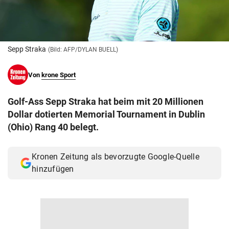
© Krone Multimedia GmbH & Co KG 2026
Muthgasse 2, 1190 Wien
Sepp Straka
(Bild: AFP/DYLAN BUELL)
Von
krone Sport
Golf-Ass Sepp Straka hat beim mit 20 Millionen
Dollar dotierten Memorial Tournament in Dublin
(Ohio) Rang 40 belegt.
Kronen Zeitung als bevorzugte Google-Quelle
hinzufügen