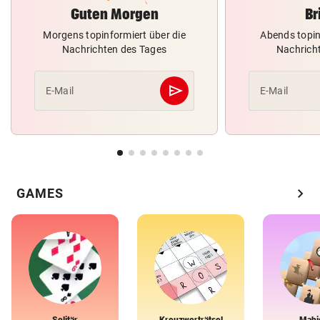
Guten Morgen
Br
Morgens topinformiert über die
Abends topin
Nachrichten des Tages
Nachrich
send
E-Mail
E-Mail
Abschicken
chevron_right
GAMES