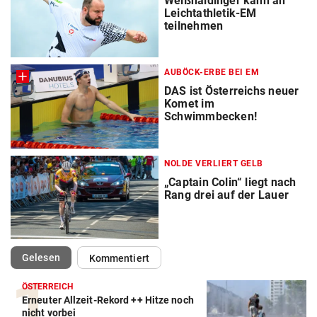
Weißhaidinger kann an
Leichtathletik-EM
teilnehmen
AUBÖCK-ERBE BEI EM
DAS ist Österreichs neuer
Komet im
Schwimmbecken!
NOLDE VERLIERT GELB
„Captain Colin“ liegt nach
Rang drei auf der Lauer
(ausgewählt)
Gelesen
Kommentiert
ÖSTERREICH
Erneuter Allzeit-Rekord ++ Hitze noch
Action-Cam Vergleich
nicht vorbei