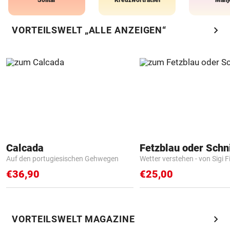
Solitär
Kreuzworträtsel
Mahj
chevron_right
VORTEILSWELT „ALLE ANZEIGEN“
Calcada
Fetzblau oder Schn
Auf den portugiesischen Gehwegen
Wetter verstehen - von Sigi F
€36,90
€25,00
chevron_right
VORTEILSWELT MAGAZINE