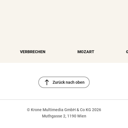
VERBRECHEN
MOZART
north
Zurück nach oben
© Krone Multimedia GmbH & Co KG 2026
Muthgasse 2, 1190 Wien