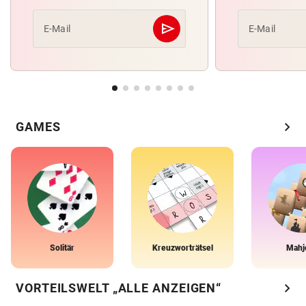
send
E-Mail
E-Mail
Abschicken
chevron_right
GAMES
Solitär
Kreuzworträtsel
Mahj
chevron_right
VORTEILSWELT „ALLE ANZEIGEN“