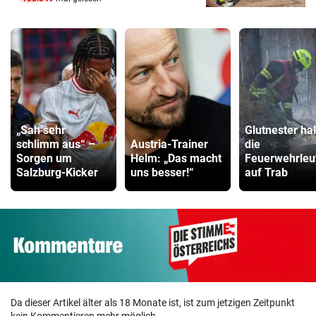
„Sah sehr
Glutnester ha
schlimm aus“ –
Austria-Trainer
die
Sorgen um
Helm: „Das macht
Feuerwehrleu
Salzburg-Kicker
uns besser!“
auf Trab
Da dieser Artikel älter als 18 Monate ist, ist zum jetzigen Zeitpunkt
kein Kommentieren mehr möglich.