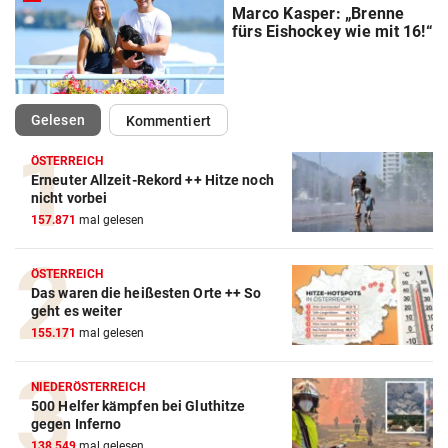
Marco Kasper: „Brenne
fürs Eishockey wie mit 16!“
(ausgewählt)
Gelesen
Kommentiert
ÖSTERREICH
Erneuter Allzeit-Rekord ++ Hitze noch
nicht vorbei
157.871
mal gelesen
ÖSTERREICH
Das waren die heißesten Orte ++ So
geht es weiter
155.171
mal gelesen
NIEDERÖSTERREICH
500 Helfer kämpfen bei Gluthitze
gegen Inferno
138.549
mal gelesen