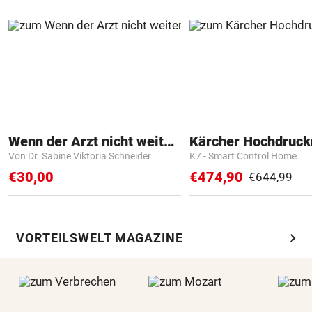
Wenn der Arzt nicht weiter weiß
Kärcher Hochdruck
Von Dr. Sabine Viktoria Schneider
K7 - Smart Control Home
€30,00
€474,90
€644,99
chevron_right
VORTEILSWELT MAGAZINE