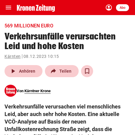
menu
account_circle
Navigation
Anmelden
Abo
close
Schließen
ein-/ausklappen
569 MILLIONEN EURO
Abonnieren
Verkehrsunfälle verursachten
Leid und hohe Kosten
account_circle
arrow_right
Anmelden
Kärnten
08.12.2023 10:15
pin_drop
arrow_right
Bundesland auswäh
Wien
play_arrow
Anhören
Teilen
bookmark
Merkliste
Von
Kärntner Krone
Suchbegriff
search
Verkehrsunfälle verursachen viel menschliches
eingeben
Leid, aber auch sehr hohe Kosten. Eine aktuelle
VCÖ-Analyse auf Basis der neuen
Unfallkostenrechnung Straße zeigt, dass die