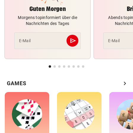
Guten Morgen
Br
Morgens topinformiert über die
Abends topin
Nachrichten des Tages
Nachrich
send
E-Mail
E-Mail
Abschicken
chevron_right
GAMES