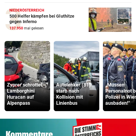
NIEDERÖSTERREICH
500 Helfer kämpfen bei Gluthitze
gegen Inferno
137.950
mal gelesen
Zyprer schrottet
Autolenker (81)
„Müssen
Lamborghini
starb nach
Personalnot b
Huracan auf
Kollision mit
Polizei in Wie
Alpenpass
Linienbus
ausbaden!“