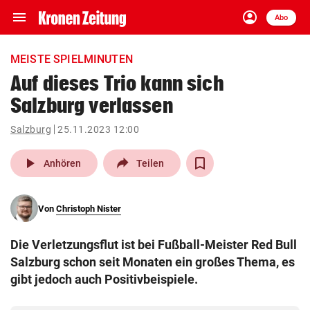
menu
account_circle
Navigation
Anmelden
Abo
close
Schließen
ein-/ausklappen
MEISTE SPIELMINUTEN
Abonnieren
Auf dieses Trio kann sich
Salzburg verlassen
account_circle
arrow_right
Anmelden
Salzburg
25.11.2023 12:00
pin_drop
arrow_right
Bundesland auswäh
Wien
play_arrow
Anhören
Teilen
bookmark
Merkliste
Von
Christoph Nister
Suchbegriff
search
Die Verletzungsflut ist bei Fußball-Meister Red Bull
eingeben
Salzburg schon seit Monaten ein großes Thema, es
gibt jedoch auch Positivbeispiele.