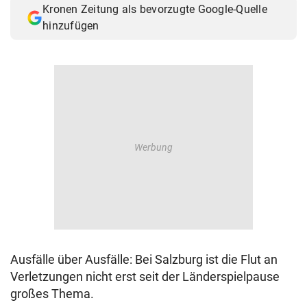
Kronen Zeitung als bevorzugte Google-Quelle
© Krone Multimedia GmbH & Co KG 2026
hinzufügen
Muthgasse 2, 1190 Wien
Ausfälle über Ausfälle: Bei Salzburg ist die Flut an
Verletzungen nicht erst seit der Länderspielpause
großes Thema.