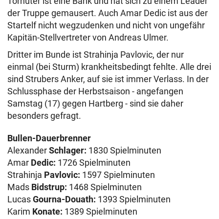
Torhüter ist eine Bank und hat sich zu einem Leader
der Truppe gemausert. Auch Amar Dedic ist aus der
Startelf nicht wegzudenken und nicht von ungefähr
Kapitän-Stellvertreter von Andreas Ulmer.
Dritter im Bunde ist Strahinja Pavlovic, der nur
einmal (bei Sturm) krankheitsbedingt fehlte. Alle drei
sind Strubers Anker, auf sie ist immer Verlass. In der
Schlussphase der Herbstsaison - angefangen
Samstag (17) gegen Hartberg - sind sie daher
besonders gefragt.
Bullen-Dauerbrenner
Alexander
Schlager:
1830 Spielminuten
Amar
Dedic:
1726 Spielminuten
Strahinja
Pavlovic:
1597 Spielminuten
Mads
Bidstrup:
1468 Spielminuten
Lucas
Gourna-Douath:
1393 Spielminuten
Karim
Konate:
1389 Spielminuten