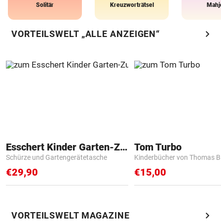
Solitär
Kreuzworträtsel
Mahj
chevron_right
VORTEILSWELT „ALLE ANZEIGEN“
Esschert Kinder Garten-Zubehör
Tom Turbo
Schürze und Gartengerätetasche
Kinderbücher von Thomas B
€29,90
€15,00
chevron_right
VORTEILSWELT MAGAZINE