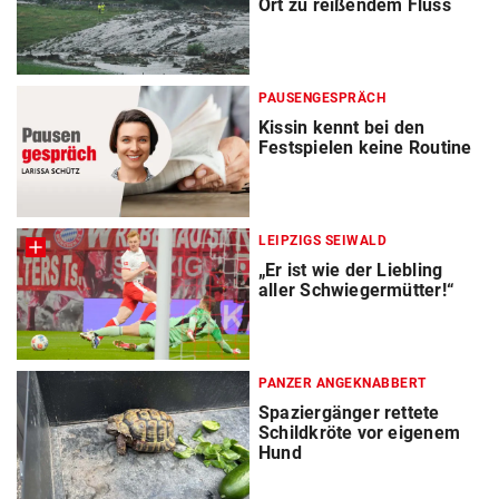
Ort zu reißendem Fluss
PAUSENGESPRÄCH
Kissin kennt bei den
Festspielen keine Routine
LEIPZIGS SEIWALD
„Er ist wie der Liebling
aller Schwiegermütter!“
PANZER ANGEKNABBERT
Spaziergänger rettete
Schildkröte vor eigenem
Hund