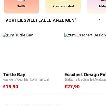
Solitär
Kreuzworträtsel
Mahj
chevron_right
VORTEILSWELT „ALLE ANZEIGEN“
Turtle Bay
Aus dem Weg, hier kommen wir!
Einfache & schnelle Montag
€19,90
€27,90