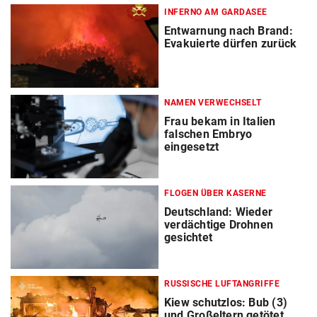
INFERNO AM GARDASEE
Entwarnung nach Brand:
Evakuierte dürfen zurück
NAMEN VERWECHSELT
Frau bekam in Italien
falschen Embryo
eingesetzt
FLOGEN ÜBER KASERNE
Deutschland: Wieder
verdächtige Drohnen
gesichtet
RUSSISCHE LUFTANGRIFFE
Kiew schutzlos: Bub (3)
und Großeltern getötet