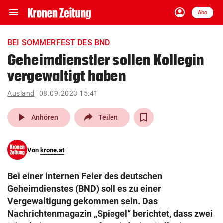
menu
account_circle
Navigation
Anmelden
Abo
close
Schließen
ein-/ausklappen
BEI SOMMERFEST DES BND
Abonnieren
Geheimdienstler sollen Kollegin
vergewaltigt haben
account_circle
arrow_right
Anmelden
Ausland
08.09.2023 15:41
pin_drop
arrow_right
Bundesland auswäh
Wien
play_arrow
Anhören
Teilen
bookmark
Merkliste
Von
krone.at
Suchbegriff
search
Bei einer internen Feier des deutschen
eingeben
Geheimdienstes (BND) soll es zu einer
Vergewaltigung gekommen sein. Das
Nachrichtenmagazin „Spiegel“ berichtet, dass zwei