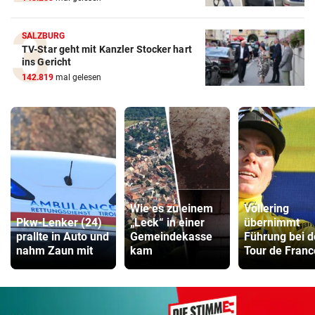
SALZBURG
TV-Star geht mit Kanzler Stocker hart
ins Gericht
142.819
mal gelesen
Wie es zu einem
Vollering
Pkw-Lenker (24)
„Leck“ in einer
übernimmt
prallte in Auto und
Gemeindekasse
Führung bei d
nahm Zaun mit
kam
Tour de Franc