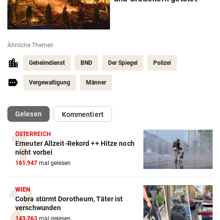
Ähnliche Themen
Geheimdienst
BND
Der Spiegel
Polizei
Vergewaltigung
Männer
(ausgewählt)
Gelesen
Kommentiert
ÖSTERREICH
Erneuter Allzeit-Rekord ++ Hitze noch
nicht vorbei
161.947
mal gelesen
WIEN
Cobra stürmt Dorotheum, Täter ist
verschwunden
143.263
mal gelesen