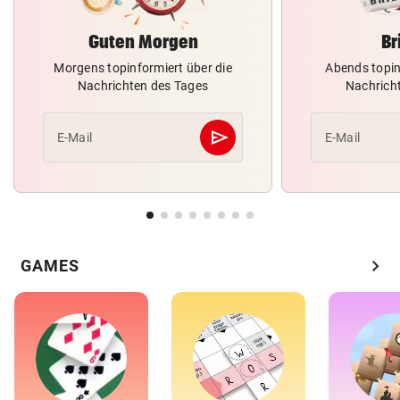
Guten Morgen
Br
Morgens topinformiert über die
Abends topin
Nachrichten des Tages
Nachrich
send
E-Mail
E-Mail
Abschicken
chevron_right
GAMES