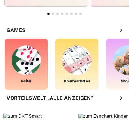
chevron_right
GAMES
Solitär
Kreuzworträtsel
Mahj
chevron_right
VORTEILSWELT „ALLE ANZEIGEN“