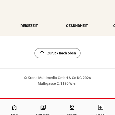
REISEZEIT
GESUNDHEIT
north
Zurück nach oben
© Krone Multimedia GmbH & Co KG 2026
Muthgasse 2, 1190 Wien
NaN%
home
pin_drop