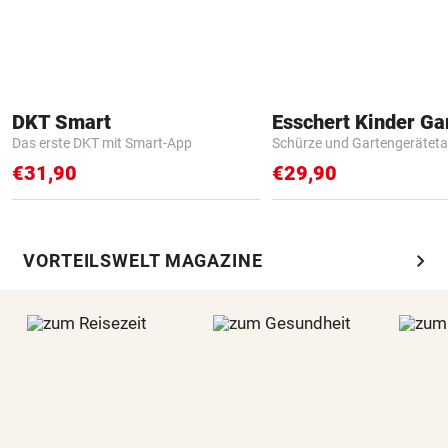
DKT Smart
Das erste DKT mit Smart-App
Schürze und Gartengerätet
€31,90
€29,90
chevron_right
VORTEILSWELT MAGAZINE