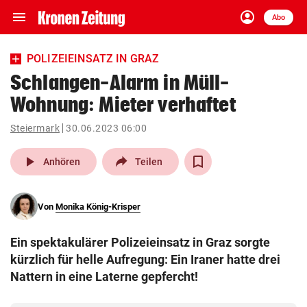
menu
account_circle
Navigation
Anmelden
Abo
close
Schließen
ein-/ausklappen
POLIZEIEINSATZ IN GRAZ
Abonnieren
Schlangen-Alarm in Müll-
Wohnung: Mieter verhaftet
account_circle
arrow_right
Anmelden
Steiermark
30.06.2023 06:00
pin_drop
arrow_right
Bundesland auswäh
Wien
play_arrow
Anhören
Teilen
bookmark
Merkliste
Von
Monika König-Krisper
Suchbegriff
search
Ein spektakulärer Polizeieinsatz in Graz sorgte
eingeben
kürzlich für helle Aufregung: Ein Iraner hatte drei
Nattern in eine Laterne gepfercht!