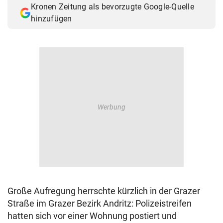
Kronen Zeitung als bevorzugte Google-Quelle
© Krone Multimedia GmbH & Co KG 2026
hinzufügen
Muthgasse 2, 1190 Wien
Große Aufregung herrschte kürzlich in der Grazer
Straße im Grazer Bezirk Andritz: Polizeistreifen
hatten sich vor einer Wohnung postiert und