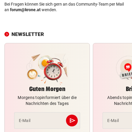
Bei Fragen können Sie sich gern an das Community-Team per Mail
an
forum@krone.at
wenden.
NEWSLETTER
Guten Morgen
Br
Morgens topinformiert über die
Abends topin
Nachrichten des Tages
Nachrich
send
E-Mail
E-Mail
Abschicken