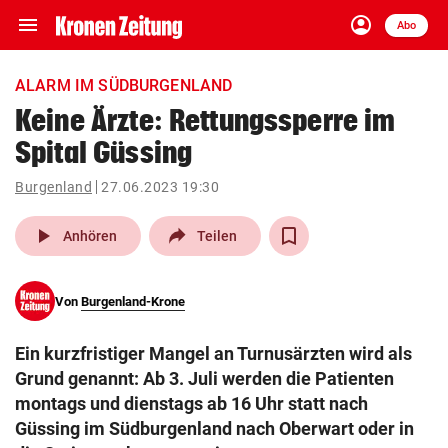
menu
account_circle
Navigation
Anmelden
Abo
close
Schließen
ein-/ausklappen
ALARM IM SÜDBURGENLAND
Abonnieren
Keine Ärzte: Rettungssperre im
Spital Güssing
account_circle
arrow_right
Anmelden
Burgenland
27.06.2023 19:30
pin_drop
arrow_right
Bundesland auswäh
Wien
play_arrow
Anhören
Teilen
bookmark
Merkliste
Von
Burgenland-Krone
Suchbegriff
search
Ein kurzfristiger Mangel an Turnusärzten wird als
eingeben
Grund genannt: Ab 3. Juli werden die Patienten
montags und dienstags ab 16 Uhr statt nach
Güssing im Südburgenland nach Oberwart oder in