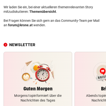
Wir laden Sie ein, bei einer aktuelleren themenrelevanten Story
mitzudiskutieren:
Themenübersicht
.
Bei Fragen können Sie sich gern an das Community-Team per Mail
an
forum@krone.at
wenden.
NEWSLETTER
Guten Morgen
Br
Morgens topinformiert über die
Abends topin
Nachrichten des Tages
Nachrich