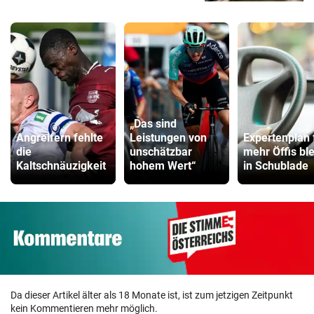
„Das sind
Angreifern fehlte
Leistungen von
Expertenplan 
die
unschätzbar
mehr Öffis ble
Kaltschnäuzigkeit
hohem Wert“
in Schublade
Da dieser Artikel älter als 18 Monate ist, ist zum jetzigen Zeitpunkt
kein Kommentieren mehr möglich.