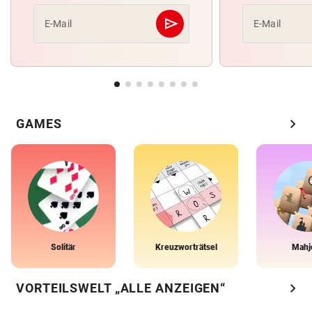
send
E-Mail
E-Mail
Abschicken
chevron_right
GAMES
Solitär
Kreuzworträtsel
Mahj
chevron_right
VORTEILSWELT „ALLE ANZEIGEN“