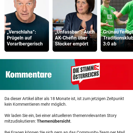
„Verschlaha“:
„Unfassbar“: Auch
Grünau fertig
Prügeln auf
AK-Chefin über
Traditionsklu
Vorarlbergerisch
Stocker empört
3:0 ab
Da dieser Artikel älter als 18 Monate ist, ist zum jetzigen Zeitpunkt
kein Kommentieren mehr möglich.
Wir laden Sie ein, bei einer aktuelleren themenrelevanten Story
mitzudiskutieren:
Themenübersicht
.
Bei Fragen können Sie sich gern an das Community-Team per Mail