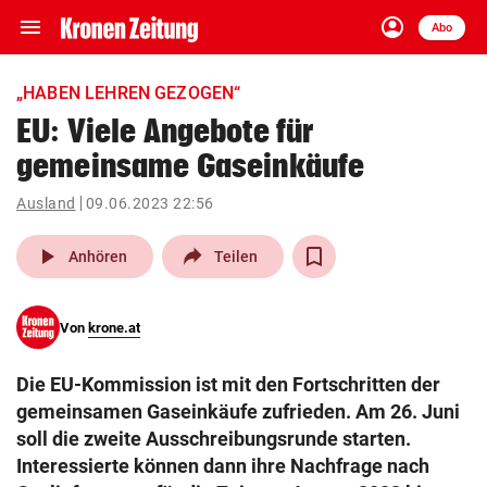
menu
account_circle
Navigation
Anmelden
Abo
close
Schließen
ein-/ausklappen
„HABEN LEHREN GEZOGEN“
Abonnieren
EU: Viele Angebote für
gemeinsame Gaseinkäufe
account_circle
arrow_right
Anmelden
Ausland
09.06.2023 22:56
pin_drop
arrow_right
Bundesland auswäh
Wien
play_arrow
Anhören
Teilen
bookmark
Merkliste
Von
krone.at
Suchbegriff
search
Die EU-Kommission ist mit den Fortschritten der
eingeben
gemeinsamen Gaseinkäufe zufrieden. Am 26. Juni
soll die zweite Ausschreibungsrunde starten.
Interessierte können dann ihre Nachfrage nach