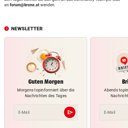
an
forum@krone.at
wenden.
NEWSLETTER
Guten Morgen
Br
Morgens topinformiert über die
Abends topin
Nachrichten des Tages
Nachrich
send
E-Mail
E-Mail
Abschicken