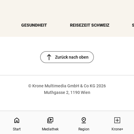
GESUNDHEIT
REISEZEIT SCHWEIZ
north
Zurück nach oben
© Krone Multimedia GmbH & Co KG 2026
Muthgasse 2, 1190 Wien
NaN%
home
pin_drop
Start
Mediathek
Region
Krone+