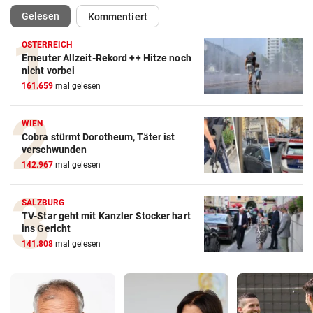
(ausgewählt)
Gelesen
Kommentiert
ÖSTERREICH
Erneuter Allzeit-Rekord ++ Hitze noch
nicht vorbei
161.659
mal gelesen
WIEN
Cobra stürmt Dorotheum, Täter ist
verschwunden
142.967
mal gelesen
SALZBURG
TV-Star geht mit Kanzler Stocker hart
ins Gericht
141.808
mal gelesen