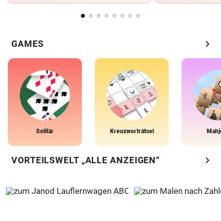
chevron_right
GAMES
Solitär
Kreuzworträtsel
Mahj
chevron_right
VORTEILSWELT „ALLE ANZEIGEN“