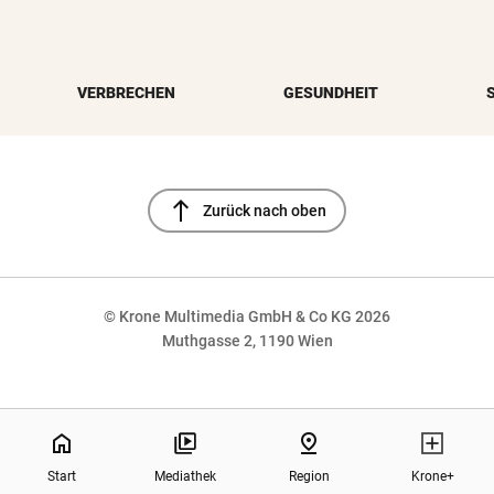
VERBRECHEN
GESUNDHEIT
north
Zurück nach oben
© Krone Multimedia GmbH & Co KG 2026
Muthgasse 2, 1190 Wien
NaN%
home
pin_drop
Start
Mediathek
Region
Krone+