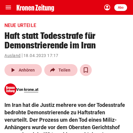
menu
account_circle
Navigation
Anmelden
Abo
close
Schließen
ein-/ausklappen
NEUE URTEILE
Abonnieren
Haft statt Todesstrafe für
Demonstrierende im Iran
account_circle
arrow_right
Anmelden
Ausland
18.04.2023 17:17
pin_drop
arrow_right
Bundesland auswäh
Wien
play_arrow
Anhören
Teilen
bookmark
Merkliste
Von
krone.at
Suchbegriff
search
Im Iran hat die Justiz mehrere von der Todesstrafe
eingeben
bedrohte Demonstrierende zu Haftstrafen
verurteilt. Der Prozess um den Tod eines Miliz-
Anhängers wurde vor dem Obersten Gerichtshof