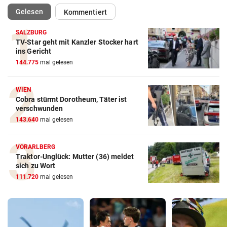
(ausgewählt)
Gelesen
Kommentiert
SALZBURG
TV-Star geht mit Kanzler Stocker hart
ins Gericht
144.775
mal gelesen
WIEN
Cobra stürmt Dorotheum, Täter ist
verschwunden
143.640
mal gelesen
VORARLBERG
Traktor-Unglück: Mutter (36) meldet
sich zu Wort
111.720
mal gelesen