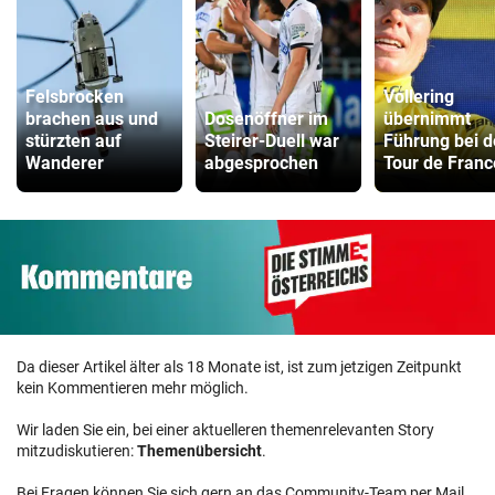
Felsbrocken
Vollering
brachen aus und
Dosenöffner im
übernimmt
stürzten auf
Steirer-Duell war
Führung bei d
Wanderer
abgesprochen
Tour de Franc
Da dieser Artikel älter als 18 Monate ist, ist zum jetzigen Zeitpunkt
kein Kommentieren mehr möglich.
Wir laden Sie ein, bei einer aktuelleren themenrelevanten Story
mitzudiskutieren:
Themenübersicht
.
Bei Fragen können Sie sich gern an das Community-Team per Mail