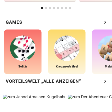
chevron_right
GAMES
Solitär
Kreuzworträtsel
Mahj
chevron_right
VORTEILSWELT „ALLE ANZEIGEN“