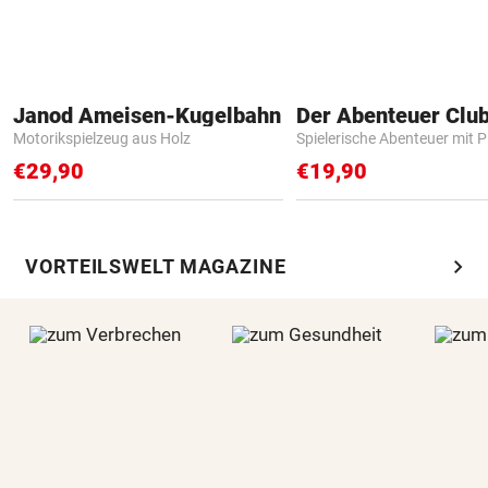
Janod Ameisen-Kugelbahn
Der Abenteuer Clu
Motorikspielzeug aus Holz
Spielerische Abenteuer mit P
€29,90
€19,90
chevron_right
VORTEILSWELT MAGAZINE