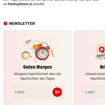
an
forum@krone.at
wenden.
NEWSLETTER
Guten Morgen
Br
Morgens topinformiert über die
Abends topin
Nachrichten des Tages
Nachrich
send
E-Mail
E-Mail
Abschicken