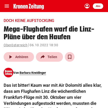
menu
account_circle
Navigation
Anmelden
Abo
close
Schließen
ein-/ausklappen
DOCH KEINE AUFSTOCKUNG
Abonnieren
Mega-Flughafen warf die Linz-
Pläne über den Haufen
account_circle
arrow_right
Anmelden
Oberösterreich
06.10.2022 18:30
pin_drop
arrow_right
Bundesland auswäh
Wien
play_arrow
Anhören
Teilen
bookmark
Merkliste
Von
Barbara Kneidinger
Suchbegriff
search
Das ist bitter! Kaum war mit Air Dolomiti alles klar,
eingeben
dass am Flughafen Linz die wöchentlichen
Frankfurt-Flüge mit 30. Oktober um vier
Verbindungen aufgestockt werden, mussten die