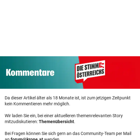
Drei Festnahmen
wegen
Unwetter, Wirbel
Streit um die
Brandstiftung
um Stocker-Sager
Klimakrise erh
nahe Athen
& Hackerangriff
Polit-Gemüter
Da dieser Artikel älter als 18 Monate ist, ist zum jetzigen Zeitpunkt
kein Kommentieren mehr möglich.
Wir laden Sie ein, bei einer aktuelleren themenrelevanten Story
mitzudiskutieren:
Themenübersicht
.
Bei Fragen können Sie sich gern an das Community-Team per Mail
an
forum@krone.at
wenden.