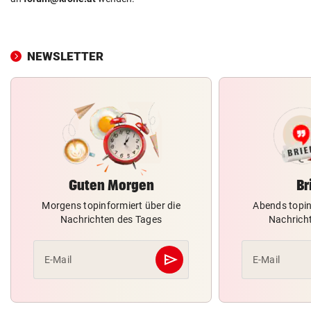
NEWSLETTER
Guten Morgen
Br
Morgens topinformiert über die
Abends topin
Nachrichten des Tages
Nachrich
send
E-Mail
E-Mail
Abschicken