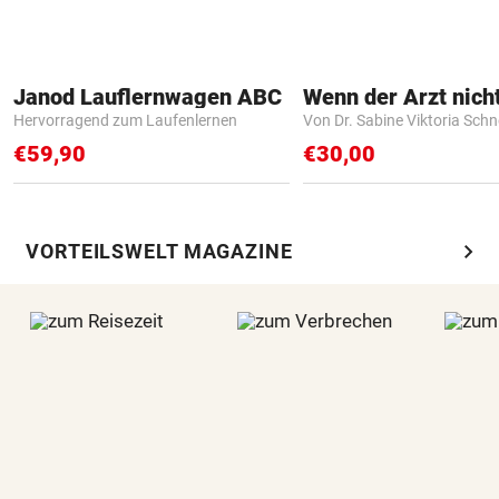
Janod Lauflernwagen ABC
Hervorragend zum Laufenlernen
Von Dr. Sabine Viktoria Schn
€59,90
€30,00
chevron_right
VORTEILSWELT MAGAZINE