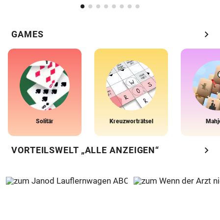
chevron_right
GAMES
Solitär
Kreuzworträtsel
Mahj
chevron_right
VORTEILSWELT „ALLE ANZEIGEN“