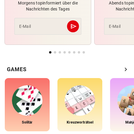
Morgens topinformiert über die
Abends topin
Nachrichten des Tages
Nachrich
send
E-Mail
E-Mail
Abschicken
chevron_right
GAMES
Solitär
Kreuzworträtsel
Mahj