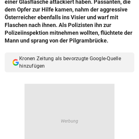
einer Glasflasche attackiert haben. Passanten, die
© Krone Multimedia GmbH & Co KG 2026
dem Opfer zur Hilfe kamen, nahm der aggressive
Muthgasse 2, 1190 Wien
Österreicher ebenfalls ins Visier und warf mit
Flaschen nach ihnen. Als Polizisten ihn zur
Polizeiinspektion mitnehmen wollten, flüchtete der
Mann und sprang von der Pilgrambrücke.
Kronen Zeitung als bevorzugte Google-Quelle
hinzufügen