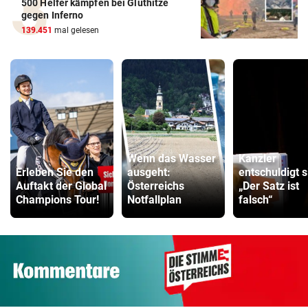
500 Helfer kämpfen bei Gluthitze
gegen Inferno
139.451
mal gelesen
Wenn das Wasser
Kanzler
Erleben Sie den
ausgeht:
entschuldigt s
Auftakt der Global
Österreichs
„Der Satz ist
Champions Tour!
Notfallplan
falsch“