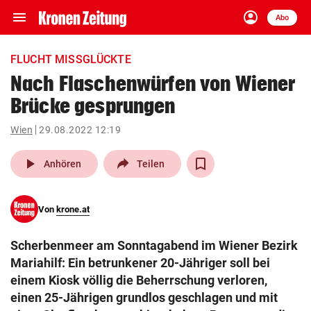
menu
account_circle
Navigation
Anmelden
Abo
close
Schließen
ein-/ausklappen
FLUCHT MISSGLÜCKTE
Abonnieren
Nach Flaschenwürfen von Wiener
Brücke gesprungen
account_circle
arrow_right
Anmelden
Wien
29.08.2022 12:19
pin_drop
arrow_right
Bundesland auswäh
Wien
play_arrow
Anhören
Teilen
bookmark
Merkliste
Von
krone.at
Suchbegriff
search
Scherbenmeer am Sonntagabend im Wiener Bezirk
eingeben
Mariahilf: Ein betrunkener 20-Jähriger soll bei
einem Kiosk völlig die Beherrschung verloren,
einen 25-Jährigen grundlos geschlagen und mit