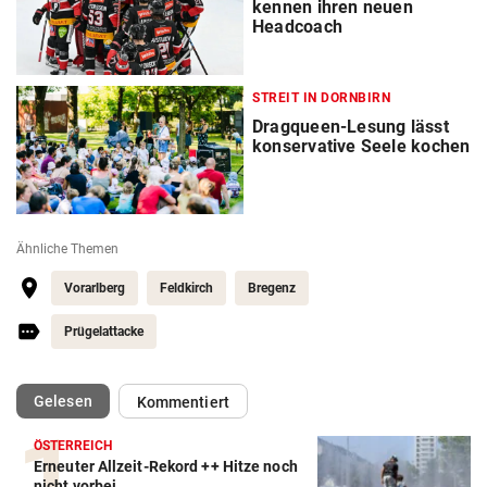
kennen ihren neuen
Headcoach
STREIT IN DORNBIRN
Dragqueen-Lesung lässt
konservative Seele kochen
Ähnliche Themen
Vorarlberg
Feldkirch
Bregenz
Prügelattacke
(ausgewählt)
Gelesen
Kommentiert
ÖSTERREICH
Erneuter Allzeit-Rekord ++ Hitze noch
nicht vorbei