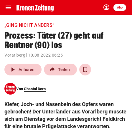
menu
account_circle
Navigation
Anmelden
Abo
close
Schließen
ein-/ausklappen
„GING NICHT ANDERS“
Abonnieren
Prozess: Täter (27) geht auf
Rentner (90) los
account_circle
arrow_right
Anmelden
Vorarlberg
10.08.2022 06:25
pin_drop
arrow_right
Bundesland auswäh
Wien
play_arrow
Anhören
Teilen
bookmark
Merkliste
Von
Chantal Dorn
Suchbegriff
search
Kiefer, Joch- und Nasenbein des Opfers waren
eingeben
gebrochen! Der Unterländer aus Vorarlberg musste
sich am Dienstag vor dem Landesgericht Feldkirch
für eine brutale Prügelattacke verantworten.