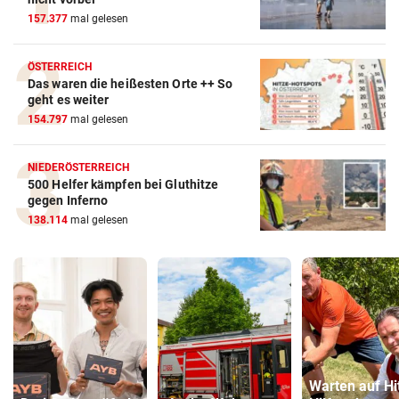
157.377
mal gelesen
ÖSTERREICH
Das waren die heißesten Orte ++ So
geht es weiter
154.797
mal gelesen
NIEDERÖSTERREICH
500 Helfer kämpfen bei Gluthitze
gegen Inferno
138.114
mal gelesen
Warten auf Hi