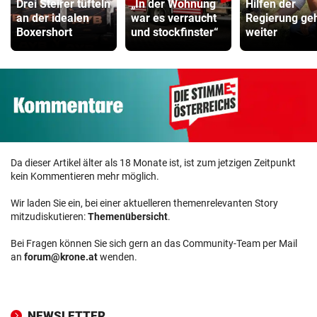
Drei Steirer tüfteln
„In der Wohnung
Hilfen der
an der idealen
war es verraucht
Regierung ge
Boxershort
und stockfinster“
weiter
Da dieser Artikel älter als 18 Monate ist, ist zum jetzigen Zeitpunkt
kein Kommentieren mehr möglich.
Wir laden Sie ein, bei einer aktuelleren themenrelevanten Story
mitzudiskutieren:
Themenübersicht
.
Bei Fragen können Sie sich gern an das Community-Team per Mail
an
forum@krone.at
wenden.
NEWSLETTER