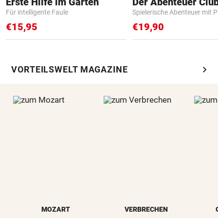
Erste Hilfe im Garten
Der Abenteuer Clu
Für intelligente Faule
Spielerische Abenteuer mit P
€15,95
€19,90
chevron_right
VORTEILSWELT MAGAZINE
MOZART
VERBRECHEN