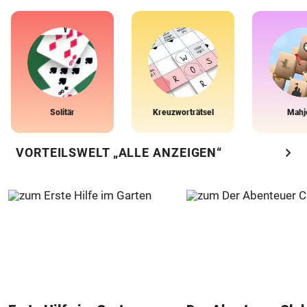
Solitär
Kreuzworträtsel
Mahj
chevron_right
VORTEILSWELT „ALLE ANZEIGEN“