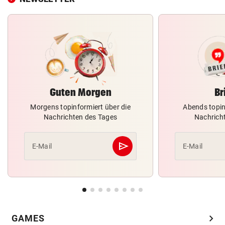
Guten Morgen
Br
Morgens topinformiert über die
Abends topin
Nachrichten des Tages
Nachrich
send
E-Mail
E-Mail
Abschicken
chevron_right
GAMES