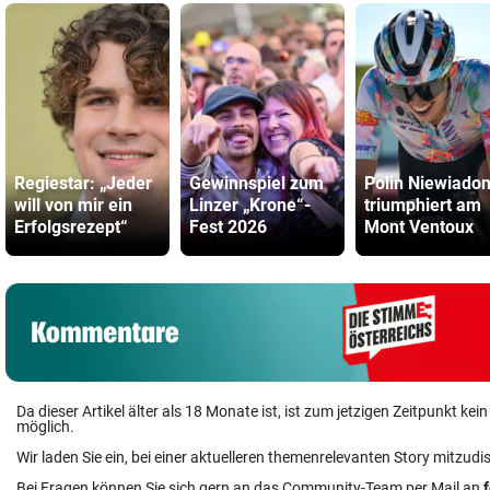
Regiestar: „Jeder
Gewinnspiel zum
Polin Niewiado
will von mir ein
Linzer „Krone“-
triumphiert am
Erfolgsrezept“
Fest 2026
Mont Ventoux
Da dieser Artikel älter als 18 Monate ist, ist zum jetzigen Zeitpunkt k
möglich.
Wir laden Sie ein, bei einer aktuelleren themenrelevanten Story mitzudi
Bei Fragen können Sie sich gern an das Community-Team per Mail an