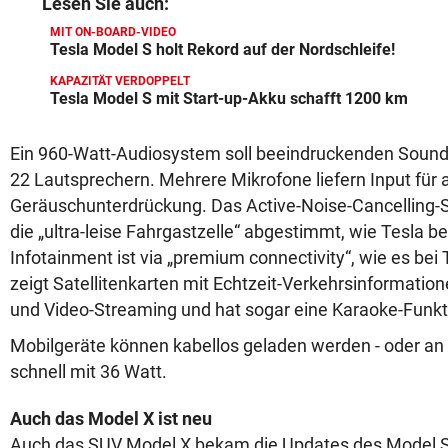
Lesen Sie auch:
MIT ON-BOARD-VIDEO
Tesla Model S holt Rekord auf der Nordschleife!
KAPAZITÄT VERDOPPELT
Tesla Model S mit Start-up-Akku schafft 1200 km
Ein 960-Watt-Audiosystem soll beeindruckenden Sound 
22 Lautsprechern. Mehrere Mikrofone liefern Input für 
Geräuschunterdrückung. Das Active-Noise-Cancelling-S
die „ultra-leise Fahrgastzelle“ abgestimmt, wie Tesla b
Infotainment ist via „premium connectivity“, wie es bei T
zeigt Satellitenkarten mit Echtzeit-Verkehrsinformation
und Video-Streaming und hat sogar eine Karaoke-Funkt
Mobilgeräte können kabellos geladen werden - oder a
schnell mit 36 Watt.
Auch das Model X ist neu
Auch das SUV Model X bekam die Updates des Model S