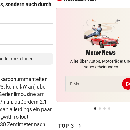
UNTER EINER BEDINGUNG
vor 
us, sondern auch durch
USA will Blockade von irani
Häfen stoppen
2. LIGA – 2. RUNDE
vor 
3:0! Absteiger BW Linz schie
Wacker Innsbruck ab
Motor News
NACH ELFER-RÜCKNAHME
vor 
uelle hinzufügen
Alles über Autos, Motorräder un
Hinterseer über VAR: „Ist ei
Neuerscheinungen
absoluter Skandal!“
it karbonummantelten
WEGEN CEUTA-KRISE
vor 
se
E-Mail
PS, keine kW an) über
Spanien kontert: Jetzt
n Serienlimousine am
Grenzkontrollen für Italien
/h an, außerdem 2,1
an allerdings ein paar
SONNTAG NOCH IM KASTEN
vor 
Klubs aus Holland und Italie
with rollout
locken WAC-Goalie
 30 Zentimeter nach
chevron_right
TOP 3