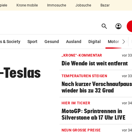
piele
Krone mobile
Immosuche
Jobsuche
Bazar
search
account_circle
Menü aufklappen
Suchen
(ausg
s & Society
Sport
Gesund
Ausland
Digital
Motor
Wir
„KRONE“-KOMMENTAR
vor 3
len
Die Wende ist weit entfernt
-Teslas
TEMPERATUREN STEIGEN
vor 3
Nach kurzer Verschnaufpau
wieder bis zu 32 Grad
HIER IM TICKER
vor 3
MotoGP: Sprintrennen in
Silverstone ab 17 Uhr LIVE
NEUN GROSSE PREISE
vor 3