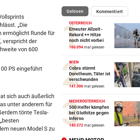
BEI BARESI-ABSCHIED
vor 
(ausgewählt)
Gelesen
Kommentiert
Brasilien-Legende schockt 
ollsprints
mit Mallet-Finger
ÖSTERREICH
lässt. „Die
Erneuter Allzeit-
en ermöglicht Runde für
KIND UND PARTNER TOT
vor 
Rekord ++ Hitze
noch nicht vorbei
 verspricht der
Traktor-Unglück: Mutter (36
160.094
mal gelesen
ichweite von 600
meldet sich zu Wort
WIEN
STRATEGIE FEHLT
vor 
100 PS eingeführt
Cobra stürmt
Schutz vor Drohnen? Österr
Dorotheum, Täter ist
hat keinen Plan
verschwunden
141.306
mal gelesen
LÄNDLE-KICKER SIEGEN
vor 
at sich auch äußerlich
3:1 nach 0:1! Altach dreht De
NIEDERÖSTERREICH
was unter anderem für
gegen WSG Tirol
500 Helfer kämpfen
ußerdem tönte Tesla-
bei Gluthitze gegen
Inferno
 „besten
KRITIK AUS POLITIK
vor 
140.572
mal gelesen
l dem neuen Model S zu
Theater stellt Planschbecke
300.000 Euro auf