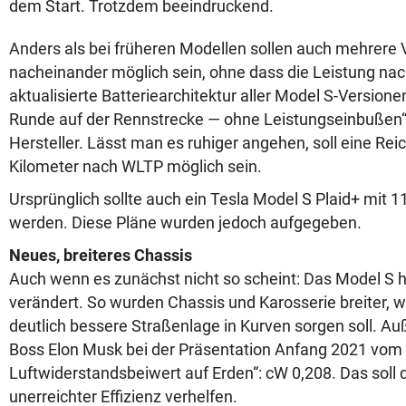
dem Start. Trotzdem beeindruckend.
Anders als bei früheren Modellen sollen auch mehrere V
nacheinander möglich sein, ohne dass die Leistung nach
aktualisierte Batteriearchitektur aller Model S-Version
Runde auf der Rennstrecke — ohne Leistungseinbußen“,
Hersteller. Lässt man es ruhiger angehen, soll eine Re
Kilometer nach WLTP möglich sein.
Ursprünglich sollte auch ein Tesla Model S Plaid+ mit 1
werden. Diese Pläne wurden jedoch aufgegeben.
Neues, breiteres Chassis
Auch wenn es zunächst nicht so scheint: Das Model S h
verändert. So wurden Chassis und Karosserie breiter, 
deutlich bessere Straßenlage in Kurven sorgen soll. A
Boss Elon Musk bei der Präsentation Anfang 2021 vom
Luftwiderstandsbeiwert auf Erden“: cW 0,208. Das sol
unerreichter Effizienz verhelfen.