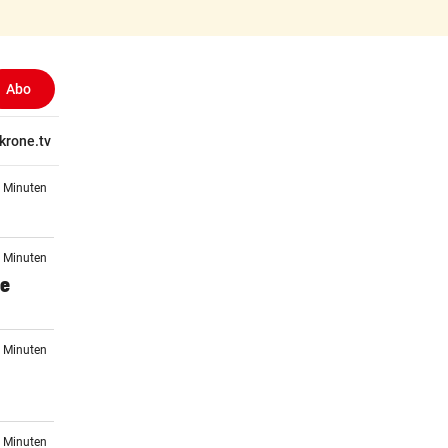
Abo
ewählt)
tschaft
krone.tv
Wissen
Gericht
Kolumnen
Freizeit
Reise
Ti
3 Minuten
3 Minuten
se
4 Minuten
4 Minuten