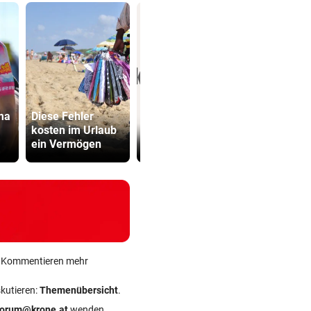
ma
Diese Fehler
Sager wirkt
kosten im Urlaub
Die Wende ist weit
Mütter-Auf
ein Vermögen
entfernt
gegen Kanz
ein Kommentieren mehr
skutieren:
Themenübersicht
.
forum@krone.at
wenden.