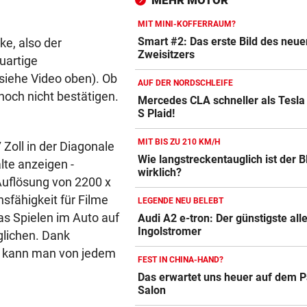
MEHR MOTOR
NACH WIEN AUF MYKONOS
vor 
MIT MINI-KOFFERRAUM?
Luxus am Meer! Sabalenka
Smart #2: Das erste Bild des neue
ke, also der
gewährt private Einblicke
Zweisitzers
uartige
siehe Video oben). Ob
AUF DER NORDSCHLEIFE
„IHR SEID DER HAMMER!“
vor 
 noch nicht bestätigen.
Mercedes CLA schneller als Tesla
Feuerwehr befreite Kalb aus
S Plaid!
misslicher Lage
Autobatterie Vergleich
MIT BIS ZU 210 KM/H
ZUM VERGLEICH
Zoll in der Diagonale
Wie langstreckentauglich ist der
lte anzeigen -
wirklich?
Winterreifen Vergleich
e Auflösung von 2200 x
ZUM VERGLEICH
sfähigkeit für Filme
LEGENDE NEU BELEBT
as Spielen im Auto auf
Audi A2 e-tron: Der günstigste all
Wagenheber Vergleich
Ingolstromer
glichen. Dank
ZUM VERGLEICH
ts kann man von jedem
FEST IN CHINA-HAND?
Elektroroller Vergleich
Das erwartet uns heuer auf dem P
ZUM VERGLEICH
Salon