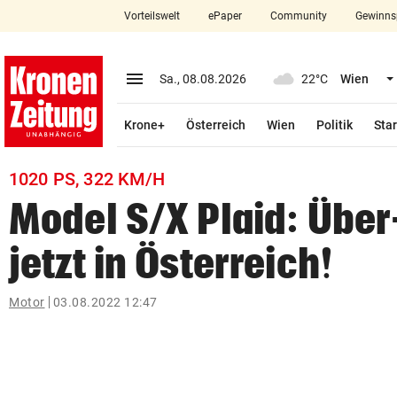
Vorteilswelt
ePaper
Community
Gewinns
close
Schließen
menu
Menü aufklappen
Sa., 08.08.2026
22°C
Wien
Abonnieren
Krone+
Österreich
Wien
Politik
Star
account_circle
arrow_right
Anmelden
1020 PS, 322 KM/H
pin_drop
arrow_right
Bundesland auswäh
Wien
Model S/X Plaid: Über
bookmark
Merkliste
jetzt in Österreich!
Suchbegriff
Motor
03.08.2022 12:47
search
eingeben