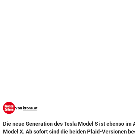
© Krone Multimedia GmbH & Co KG 2026
Muthgasse 2, 1190 Wien
Von
krone.at
Die neue Generation des Tesla Model S ist ebenso im A
Model X. Ab sofort sind die beiden Plaid-Versionen bes