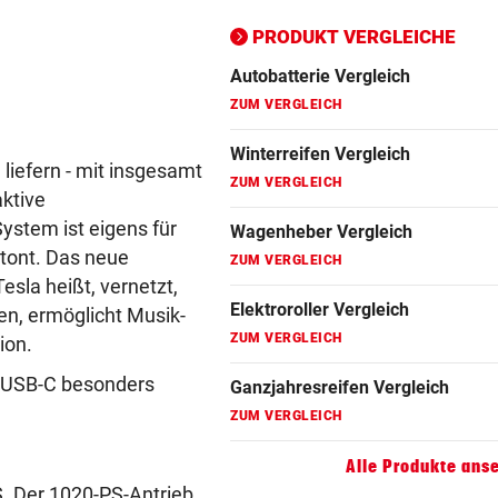
Ganzjahresreifen Vergleich
PRODUKT VERGLEICHE
ZUM VERGLEICH
Motorradhelm Vergleich
ZUM VERGLEICH
liefern - mit insgesamt
Schneeketten Vergleich
aktive
ZUM VERGLEICH
ystem ist eigens für
Drehmomentschlüssel Vergleich
etont. Das neue
ZUM VERGLEICH
esla heißt, vernetzt,
en, ermöglicht Musik-
Autokredit Vergleich
ion.
ZUM VERGLEICH
n USB-C besonders
Kompressor Vergleich
ZUM VERGLEICH
Alle Produkte ans
. Der 1020-PS-Antrieb