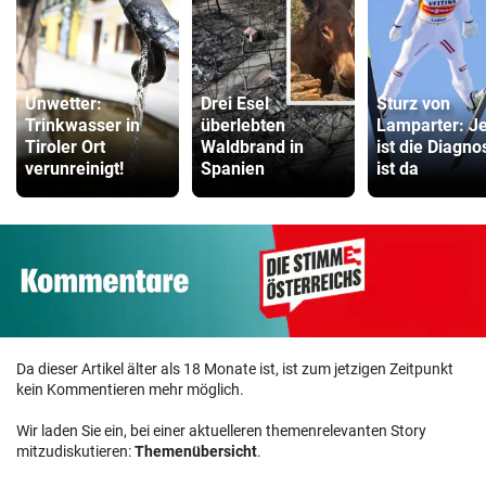
Unwetter:
Drei Esel
Sturz von
Trinkwasser in
überlebten
Lamparter: Je
Tiroler Ort
Waldbrand in
ist die Diagno
verunreinigt!
Spanien
ist da
Da dieser Artikel älter als 18 Monate ist, ist zum jetzigen Zeitpunkt
kein Kommentieren mehr möglich.
Wir laden Sie ein, bei einer aktuelleren themenrelevanten Story
mitzudiskutieren:
Themenübersicht
.