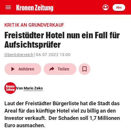
menu
account_circle
Navigation
Anmelden
Abo
close
Schließen
ein-/ausklappen
KRITIK AN GRUNDVERKAUF
Abonnieren
Freistädter Hotel nun ein Fall für
Aufsichtsprüfer
account_circle
arrow_right
Anmelden
Oberösterreich
06.07.2022 13:00
pin_drop
arrow_right
Bundesland auswäh
Wien
play_arrow
Anhören
Teilen
bookmark
Merkliste
Von
Mario Zeko
Suchbegriff
search
Laut der Freistädter Bürgerliste hat die Stadt das
eingeben
Areal für das künftige Hotel viel zu billig an den
Investor verkauft. Der Schaden soll 1,7 Millionen
Euro ausmachen.