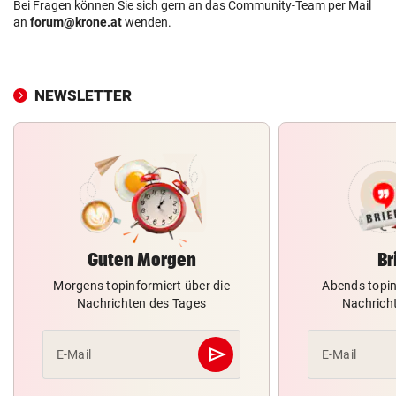
Bei Fragen können Sie sich gern an das Community-Team per Mail
an
forum@krone.at
wenden.
NEWSLETTER
Guten Morgen
Br
Morgens topinformiert über die
Abends topin
Nachrichten des Tages
Nachrich
send
E-Mail
E-Mail
Abschicken