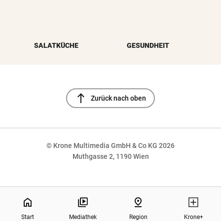
SALATKÜCHE
GESUNDHEIT
north
Zurück nach oben
© Krone Multimedia GmbH & Co KG 2026
Muthgasse 2, 1190 Wien
NaN%
home
pin_drop
Start
Mediathek
Region
Krone+