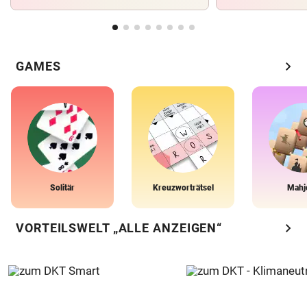
chevron_right
GAMES
Solitär
Kreuzworträtsel
Mahj
chevron_right
VORTEILSWELT „ALLE ANZEIGEN“