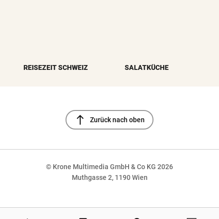
REISEZEIT SCHWEIZ
SALATKÜCHE
north
Zurück nach oben
© Krone Multimedia GmbH & Co KG 2026
Muthgasse 2, 1190 Wien
NaN%