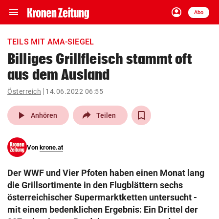
menu
account_circle
Navigation
Anmelden
Abo
close
Schließen
ein-/ausklappen
TEILS MIT AMA-SIEGEL
Abonnieren
Billiges Grillfleisch stammt oft
aus dem Ausland
account_circle
arrow_right
Anmelden
Österreich
14.06.2022 06:55
pin_drop
arrow_right
Bundesland auswäh
Wien
play_arrow
Anhören
Teilen
bookmark
Merkliste
Von
krone.at
Suchbegriff
search
Der WWF und Vier Pfoten haben einen Monat lang
eingeben
die Grillsortimente in den Flugblättern sechs
österreichischer Supermarktketten untersucht -
mit einem bedenklichen Ergebnis: Ein Drittel der