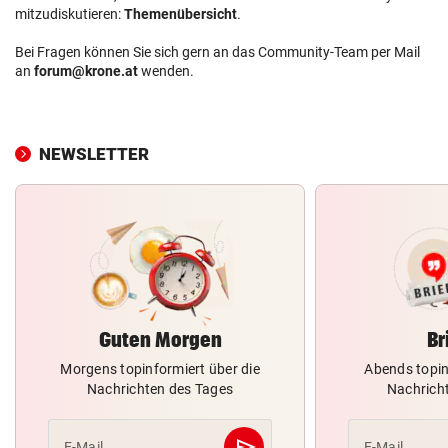
mitzudiskutieren:
Themenübersicht
.
Bei Fragen können Sie sich gern an das Community-Team per Mail
an
forum@krone.at
wenden.
NEWSLETTER
Guten Morgen
Br
Morgens topinformiert über die
Abends topin
Nachrichten des Tages
Nachrich
send
E-Mail
E-Mail