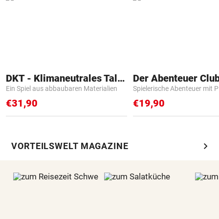
DKT - Klimaneutrales Talent
Der Abenteuer Clu
Ein Spiel aus abbaubaren Materialien
Spielerische Abenteuer mit P
€31,90
€19,90
chevron_right
VORTEILSWELT MAGAZINE