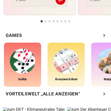
Abschicken
chevron_right
GAMES
Solitär
Kreuzworträtsel
Mahj
chevron_right
VORTEILSWELT „ALLE ANZEIGEN“