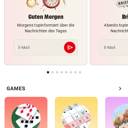
Guten Morgen
Br
Morgens topinformiert über die
Abends topin
Nachrichten des Tages
Nachrich
send
E-Mail
E-Mail
Abschicken
chevron_right
GAMES