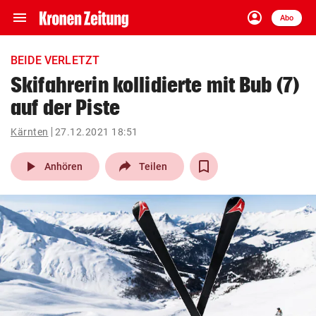
menu
account_circle
Navigation
Anmelden
Abo
close
Schließen
ein-/ausklappen
BEIDE VERLETZT
Abonnieren
Skifahrerin kollidierte mit Bub (7)
auf der Piste
account_circle
arrow_right
Anmelden
Kärnten
27.12.2021 18:51
pin_drop
arrow_right
Bundesland auswäh
Wien
play_arrow
Anhören
Teilen
bookmark
Merkliste
Suchbegriff
search
eingeben