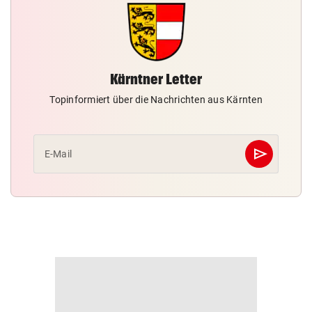
Kärntner Letter
Topinformiert über die Nachrichten aus Kärnten
send
E-Mail
Abschicken