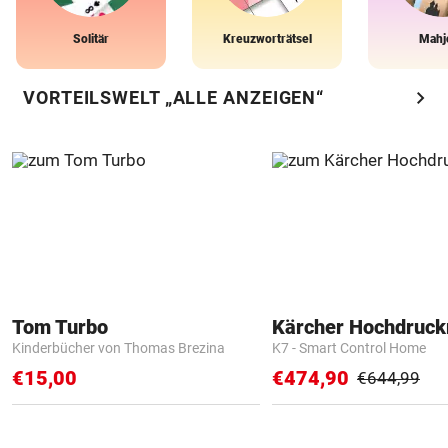
Solitär
Kreuzworträtsel
Mahj
chevron_right
VORTEILSWELT „ALLE ANZEIGEN“
Tom Turbo
Kärcher Hochdruck
Kinderbücher von Thomas Brezina
K7 - Smart Control Home
€15,00
€474,90
€644,99