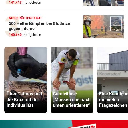
141.413
mal gelesen
NIEDERÖSTERREICH
500 Helfer kämpfen bei Gluthitze
gegen Inferno
140.640
mal gelesen
Über Tattoos und
Gemicibasi:
Eine Kündigu
die Krux mit der
„Müssen uns nach
mit vielen
Individualität
unten orientieren“
Fragezeichen