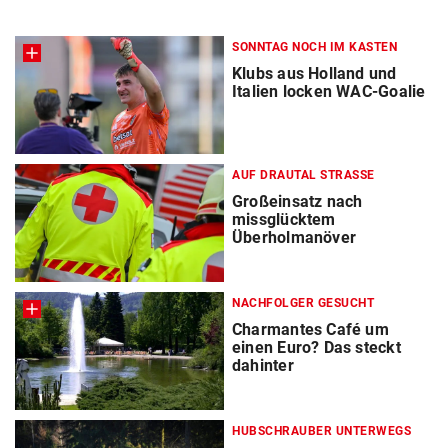
SONNTAG NOCH IM KASTEN
Klubs aus Holland und
Italien locken WAC-Goalie
AUF DRAUTAL STRASSE
Großeinsatz nach
missglücktem
Überholmanöver
NACHFOLGER GESUCHT
Charmantes Café um
einen Euro? Das steckt
dahinter
HUBSCHRAUBER UNTERWEGS