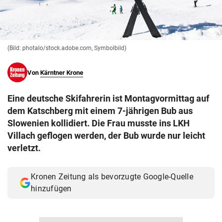
© Krone Multimedia GmbH & Co KG 2026
Muthgasse 2, 1190 Wien
(Bild: photalo/stock.adobe.com, Symbolbild)
Von
Kärntner Krone
Eine deutsche Skifahrerin ist Montagvormittag auf
dem Katschberg mit einem 7-jährigen Bub aus
Slowenien kollidiert. Die Frau musste ins LKH
Villach geflogen werden, der Bub wurde nur leicht
verletzt.
Kronen Zeitung als bevorzugte Google-Quelle
hinzufügen