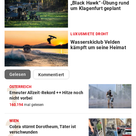
„Black Hawk“-Übung rund
um Klagenfurt geplant
LUXUSMIETE DROHT
Wasserskiclub Velden
kämpft um seine Heimat
(ausgewählt)
Gelesen
Kommentiert
ÖSTERREICH
Erneuter Allzeit-Rekord ++ Hitze noch
nicht vorbei
160.194
mal gelesen
WIEN
Cobra stürmt Dorotheum, Täter ist
verschwunden