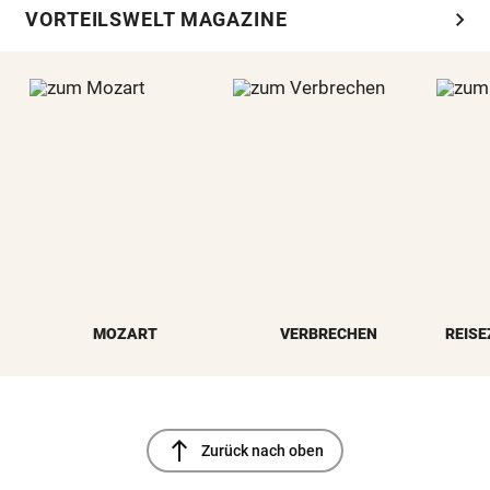
chevron_right
VORTEILSWELT MAGAZINE
MOZART
VERBRECHEN
REISE
north
Zurück nach oben