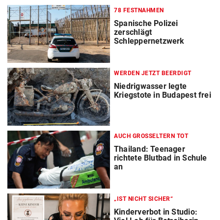
78 FESTNAHMEN
Spanische Polizei
zerschlägt
Schleppernetzwerk
WERDEN JETZT BEERDIGT
Niedrigwasser legte
Kriegstote in Budapest frei
AUCH GROSSELTERN TOT
Thailand: Teenager
richtete Blutbad in Schule
an
„IST NICHT SICHER“
Kinderverbot in Studio: