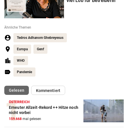
Viel Lob für Betreiberin
Ähnliche Themen
Tedros Adhanom Ghebreyesus
Europa
Genf
WHO
Pandemie
(ausgewählt)
Gelesen
Kommentiert
ÖSTERREICH
Erneuter Allzeit-Rekord ++ Hitze noch
nicht vorbei
159.668
mal gelesen