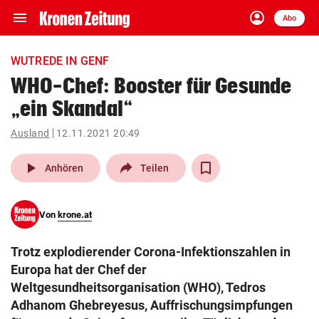
menu
account_circle
Navigation
Anmelden
Abo
close
Schließen
ein-/ausklappen
WUTREDE IN GENF
Abonnieren
WHO-Chef: Booster für Gesunde
„ein Skandal“
account_circle
arrow_right
Anmelden
Ausland
12.11.2021 20:49
pin_drop
arrow_right
Bundesland auswäh
Wien
play_arrow
Anhören
Teilen
bookmark
Merkliste
Von
krone.at
Suchbegriff
search
Trotz explodierender Corona-Infektionszahlen in
eingeben
Europa hat der Chef der
Weltgesundheitsorganisation (WHO), Tedros
Adhanom Ghebreyesus, Auffrischungsimpfungen