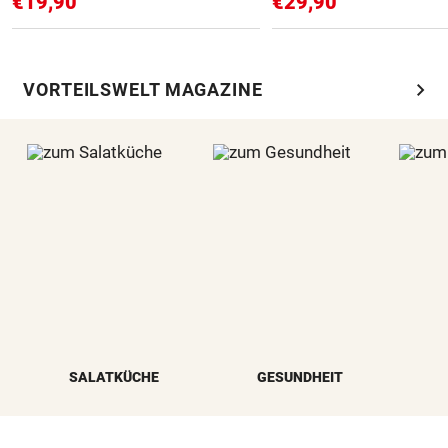
€19,90
€29,90
chevron_right
VORTEILSWELT MAGAZINE
SALATKÜCHE
GESUNDHEIT