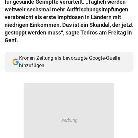
für gesunde Geimpfte verurteilt. „Täglich werden
© Krone Multimedia GmbH & Co KG 2026
weltweit sechsmal mehr Auffrischungsimpfungen
Muthgasse 2, 1190 Wien
verabreicht als erste Impfdosen in Ländern mit
niedrigen Einkommen. Das ist ein Skandal, der jetzt
gestoppt werden muss“, sagte Tedros am Freitag in
Genf.
Kronen Zeitung als bevorzugte Google-Quelle
hinzufügen