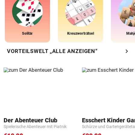
Solitär
Kreuzworträtsel
Mahj
chevron_right
VORTEILSWELT „ALLE ANZEIGEN“
Der Abenteuer Club
Spielerische Abenteuer mit Piatnik
Schürze und Gartengerätet