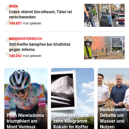
WIEN
Cobra stürmt Dorotheum, Täter ist
verschwunden
140.657
mal gelesen
NIEDERÖSTERREICH
500 Helfer kämpfen bei Gluthitze
gegen Inferno
140.242
mal gelesen
Rechenzentr
Polin Niewiadoma
Steirer (68) hatte
Debatte um
triumphiert am
zehn Kilogramm
Wasser und
Mont Ventoux
Kokain im Koffer
Nutzen