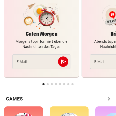
Guten Morgen
Br
Morgens topinformiert über die
Abends topin
Nachrichten des Tages
Nachrich
send
E-Mail
E-Mail
Abschicken
chevron_right
GAMES