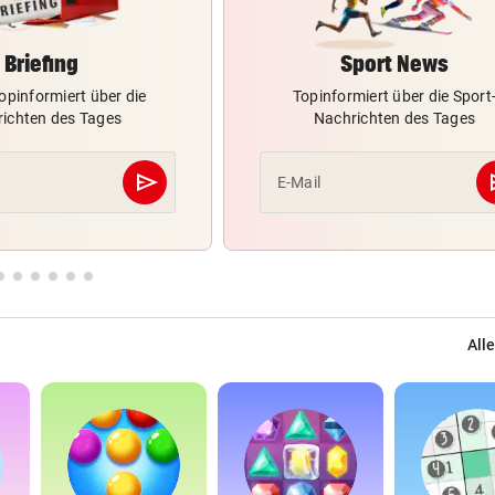
Briefing
Sport News
opinformiert über die
Topinformiert über die Sport
ichten des Tages
Nachrichten des Tages
send
s
E-Mail
Abschicken
Alle