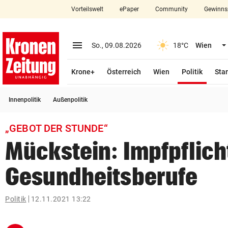
Vorteilswelt
ePaper
Community
Gewinns
close
Schließen
menu
Menü aufklappen
So., 09.08.2026
18°C
Wien
Abonnieren
(ausge
Krone+
Österreich
Wien
Politik
Star
account_circle
arrow_right
Anmelden
Innenpolitik
Außenpolitik
pin_drop
arrow_right
Bundesland auswäh
Wien
„GEBOT DER STUNDE“
bookmark
Merkliste
Mückstein: Impfpflicht
Gesundheitsberufe
Suchbegriff
search
eingeben
Politik
12.11.2021 13:22