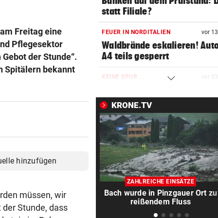
Banken auf dem Prüfstand: D
statt Filiale?
am Freitag eine
FEUER IN NORDITALIEN
vor 1
und Pflegesektor
Waldbrände eskalieren! Aut
A4 teils gesperrt
n Gebot der Stunde“.
n Spitälern bekannt
KEINE SPUR ...
vor 3
Fake-Hochzeit! Ronaldo hat 
getäuscht
KRONE.TV
KINDHEITSERINNERUNGEN
vor 4
Juhu! Die Diddl-Maus ist end
wieder zurück
uelle hinzufügen
VATER VERSTORBEN
vor 5
Lionel Messi reist mit Privatj
ZAHLREICHE EINSÄTZE
Trauerfeier
Bach wurde in Pinzgauer Ort zu
erden müssen, wir
reißendem Fluss
t der Stunde, dass
WIRBEL UM PRÄSIDENTEN