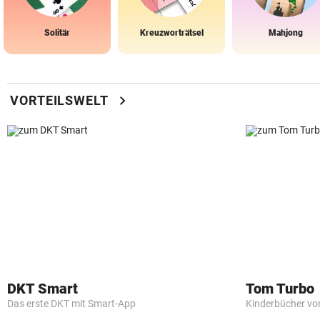
Solitär
Kreuzworträtsel
Mahjong
chevron_right
VORTEILSWELT
DKT Smart
Tom Turbo
Das erste DKT mit Smart-App
Kinderbücher vo