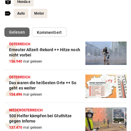
Honda e
Auto
Motor
(ausgewählt)
Gelesen
Kommentiert
ÖSTERREICH
Erneuter Allzeit-Rekord ++ Hitze noch
Autobatterie Vergleich
nicht vorbei
156.940
mal gelesen
ZUM VERGLEICH
Winterreifen Vergleich
ÖSTERREICH
Das waren die heißesten Orte ++ So
ZUM VERGLEICH
geht es weiter
154.496
mal gelesen
Wagenheber Vergleich
ZUM VERGLEICH
NIEDERÖSTERREICH
500 Helfer kämpfen bei Gluthitze
Elektroroller Vergleich
gegen Inferno
ZUM VERGLEICH
137.470
mal gelesen