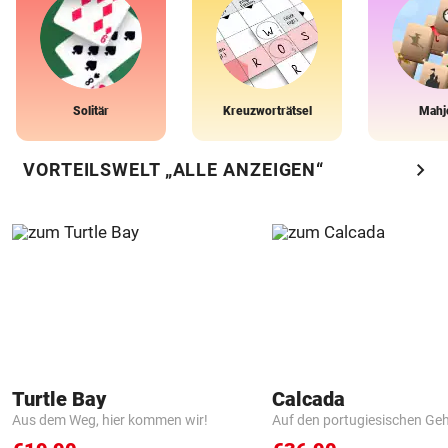
Solitär
Kreuzworträtsel
Mahj
chevron_right
VORTEILSWELT „ALLE ANZEIGEN“
Turtle Bay
Calcada
Aus dem Weg, hier kommen wir!
Auf den portugiesischen G