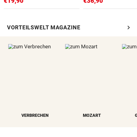
€19,90
€36,90
chevron_right
VORTEILSWELT MAGAZINE
VERBRECHEN
MOZART