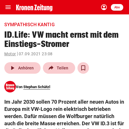
menu
account_circle
Navigation
Anmelden
Abo
close
Schließen
ein-/ausklappen
SYMPATHISCH KANTIG
Abonnieren
ID.Life: VW macht ernst mit dem
Einstiegs-Stromer
account_circle
arrow_right
Anmelden
Motor
07.09.2021 23:08
pin_drop
arrow_right
Bundesland auswäh
Wien
play_arrow
Anhören
Teilen
bookmark
Merkliste
Von
Stephan Schätzl
Suchbegriff
search
Im Jahr 2030 sollen 70 Prozent aller neuen Autos in
eingeben
Europa mit VW-Logo rein elektrisch betrieben
werden. Dafür müssen die Wolfburger natürlich
auch die breite Masse erreichen. Der VW ID.3 ist für