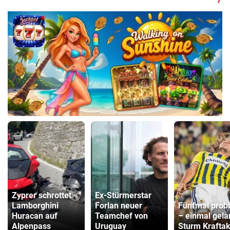
Zyprer schrottet
Ex-Stürmerstar
Lamborghini
Forlan neuer
Fünfmal probi
Huracan auf
Teamchef von
– einmal gela
Alpenpass
Uruguay
Sturm Kraftak