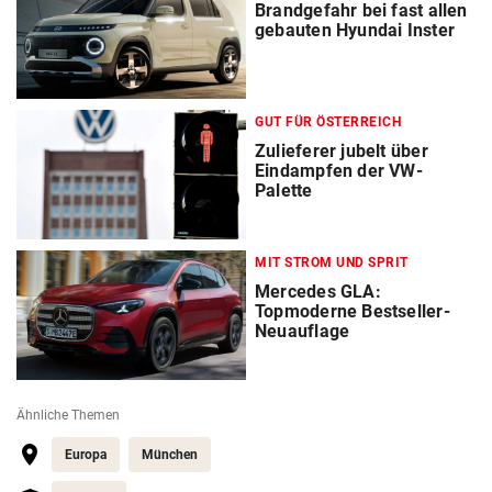
Brandgefahr bei fast allen
gebauten Hyundai Inster
GUT FÜR ÖSTERREICH
Zulieferer jubelt über
Eindampfen der VW-
Palette
MIT STROM UND SPRIT
Mercedes GLA:
Topmoderne Bestseller-
Neuauflage
Ähnliche Themen
Europa
München