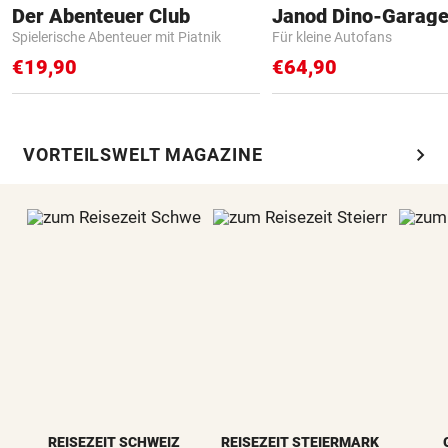
Der Abenteuer Club
Janod Dino-Garag
Spielerische Abenteuer mit Piatnik
Für kleine Autofans
€19,90
€64,90
chevron_right
VORTEILSWELT MAGAZINE
REISEZEIT SCHWEIZ
REISEZEIT STEIERMARK