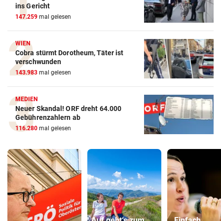
ins Gericht
147.259
mal gelesen
WIEN
Cobra stürmt Dorotheum, Täter ist
verschwunden
143.983
mal gelesen
MEDIEN
Neuer Skandal! ORF dreht 64.000
Gebührenzahlern ab
116.280
mal gelesen
Auf geht‘s zum
„Einfach