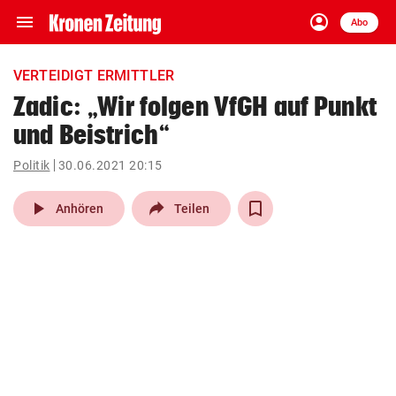
menu
account_circle
Navigation
Anmelden
Abo
close
Schließen
ein-/ausklappen
VERTEIDIGT ERMITTLER
Abonnieren
Zadic: „Wir folgen VfGH auf Punkt
und Beistrich“
account_circle
arrow_right
Anmelden
Politik
30.06.2021 20:15
pin_drop
arrow_right
Bundesland auswäh
Wien
play_arrow
Anhören
Teilen
bookmark
Merkliste
Suchbegriff
search
eingeben