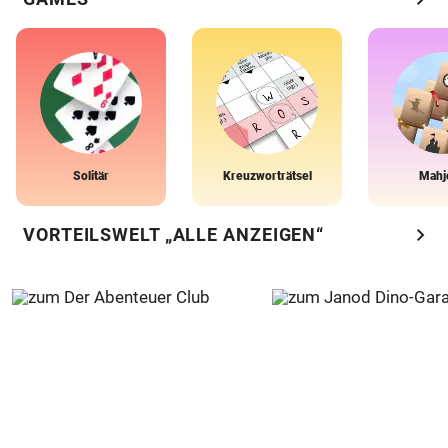
Solitär
Kreuzworträtsel
Mahj
chevron_right
VORTEILSWELT „ALLE ANZEIGEN“