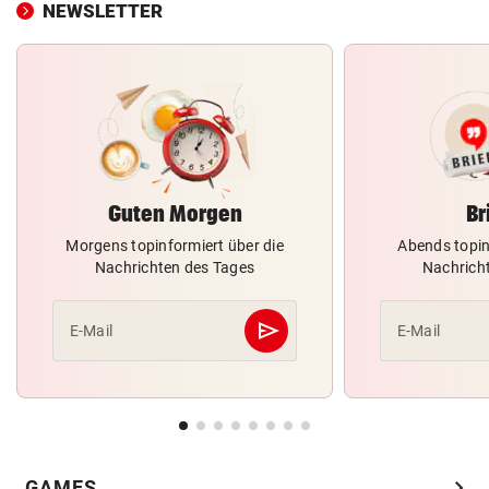
NEWSLETTER
Guten Morgen
Br
Morgens topinformiert über die
Abends topin
Nachrichten des Tages
Nachrich
send
E-Mail
E-Mail
Abschicken
chevron_right
GAMES