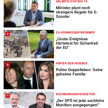
HELMPFLICHT BIS 18
Minister plant noch
strengere Regeln für E-
Scooter
EU-KOMMISSAR BRUNNER:
„Ceuta-Ereignisse
Härtetest für Sicherheit
der EU“
HINTER DER FASSADE
Putins Doppelleben: Seine
geheime Familie
RECHNUNGSHOFDIREKTOR:
„Der SPÖ ist jede sachliche
Munition ausgegangen!“