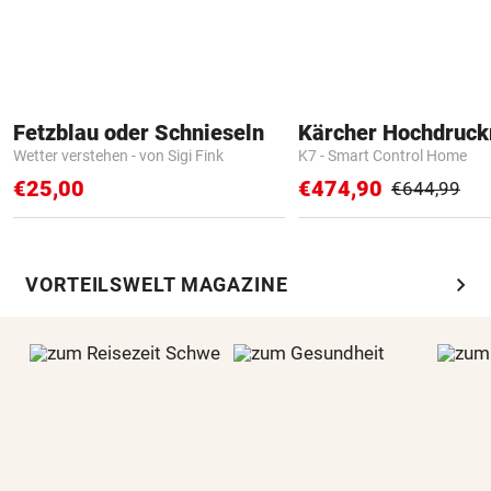
Fetzblau oder Schnieseln
Kärcher Hochdruck
Wetter verstehen - von Sigi Fink
K7 - Smart Control Home
€25,00
€474,90
€644,99
chevron_right
VORTEILSWELT MAGAZINE