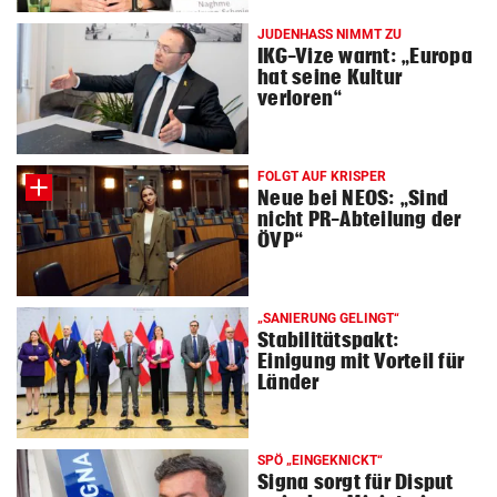
JUDENHASS NIMMT ZU
IKG-Vize warnt: „Europa
hat seine Kultur
verloren“
FOLGT AUF KRISPER
Neue bei NEOS: „Sind
nicht PR-Abteilung der
ÖVP“
„SANIERUNG GELINGT“
Stabilitätspakt:
Einigung mit Vorteil für
Länder
SPÖ „EINGEKNICKT“
Signa sorgt für Disput