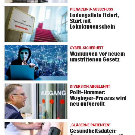
© Krone Multimedia GmbH & Co KG 2026
PILNACEK-U-AUSSCHUSS
Muthgasse 2, 1190 Wien
Ladungsliste fixiert,
Start mit
Lokalaugenschein
CYBER-SICHERHEIT
Warnungen vor neuem
umstrittenen Gesetz
DIVERSION ABGELEHNT
Polit-Hammer:
Wöginger-Prozess wird
neu aufgerollt
„GLÄSERNE PATIENTEN“
Gesundheitsdaten: