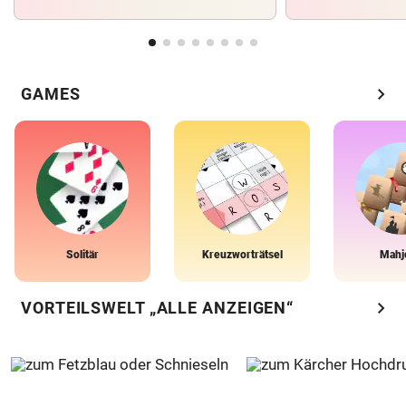
chevron_right
GAMES
Solitär
Kreuzworträtsel
Mahj
chevron_right
VORTEILSWELT „ALLE ANZEIGEN“