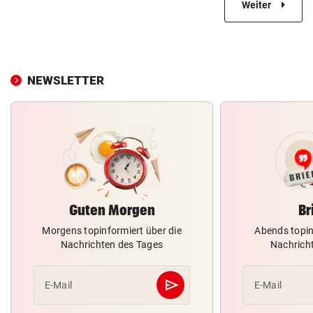
Weiter
NEWSLETTER
Guten Morgen
Br
Morgens topinformiert über die
Abends topin
Nachrichten des Tages
Nachrich
send
E-Mail
E-Mail
Abschicken