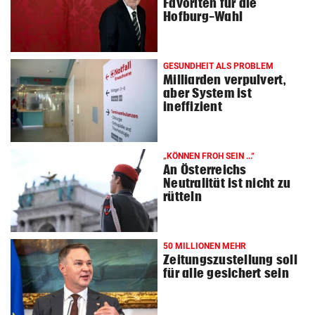
Favoriten für die
Hofburg-Wahl
GESUNDHEIT ALS PROBLEM
Milliarden verpulvert,
aber System ist
ineffizient
„KÖNNEN FROH SEIN ...“
An Österreichs
Neutralität ist nicht zu
rütteln
50 MILLIONEN MEHR
Zeitungszustellung soll
für alle gesichert sein