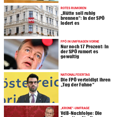
ROTES RUMOREN
„Hütte soll ruhig
brennen“: In der SPÖ
lodert es
FPÖ IN UMFRAGEN VORNE
Nur noch 17 Prozent: In
der SPÖ rumort es
gewaltig
NATIONALFEIERTAG
Die FPÖ verteidigt ihren
„Tag der Fahne“
„KRONE“-UMFRAGE
VdB-Nachfolge: Die