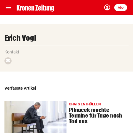
menu
account_circle
Navigation
Anmelden
Abo
close
Schließen
ein-/ausklappen
Abonnieren
Erich Vogl
account_circle
arrow_right
Anmelden
Kontakt
Email
pin_drop
arrow_right
Bundesland auswäh
schreiben
Wien
bookmark
Merkliste
Verfasste Artikel
Suchbegriff
search
CHATS ENTHÜLLEN
eingeben
Pilnacek machte
Termine für Tage nach
Tod aus