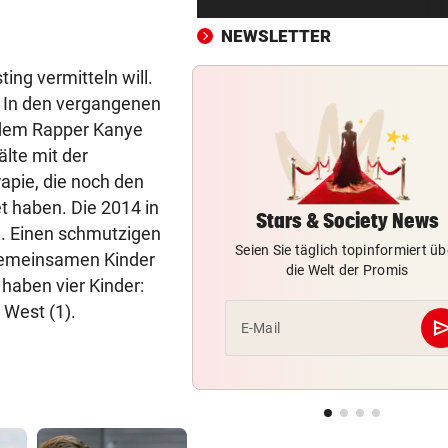
„Falcon 9“-Schrottteil auf 
Mond eingeschlagen
NEWSLETTER
ing vermitteln will.
SORGE IM WELTCUP-TROSS
vor ein
. In den vergangenen
„Das Skifahren am Gletscher
bald aufhören!“
 dem Rapper Kanye
lte mit der
RAPID IM EUROPACUP
vor ein
apie, die noch den
„Wir kämpfen für Österreich
et haben. Die 2014 in
sonst sinkt Niveau!“
Stars & Society News
n. Einen schmutzigen
Seien Sie täglich topinformiert üb
 gemeinsamen Kinder
SUCHAKTION IM BODENSEE
vor ein
die Welt der Promis
haben vier Kinder:
Frau fällt bei Unwetter von B
und geht unter
 West (1).
se
E-Mail
CHAMPIONS-LEAGUE-TRAUM
vor ein
„Wir leben noch!“ Sturm zei
sich kämpferisch
„KRONE“ TRAF IHN
vor ein