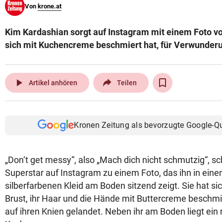
Von
krone.at
© Krone Multimedia GmbH & Co KG 2026
Muthgasse 2, 1190 Wien
Kim Kardashian sorgt auf Instagram mit einem Foto vo
sich mit Kuchencreme beschmiert hat, für Verwunder
play_arrow
Artikel anhören
Teilen
Kronen Zeitung als bevorzugte Google-Q
„Don‘t get messy“, also „Mach dich nicht schmutzig“, sc
Superstar auf Instagram zu einem Foto, das ihn in ein
silberfarbenen Kleid am Boden sitzend zeigt. Sie hat si
Brust, ihr Haar und die Hände mit Buttercreme beschmi
auf ihren Knien gelandet. Neben ihr am Boden liegt ein r