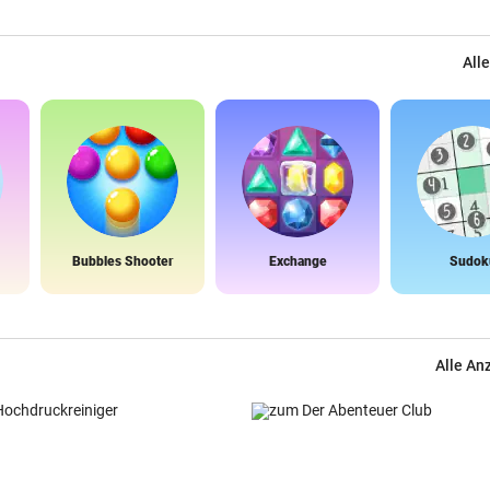
Alle
Bubbles Shooter
Exchange
Sudok
Alle An