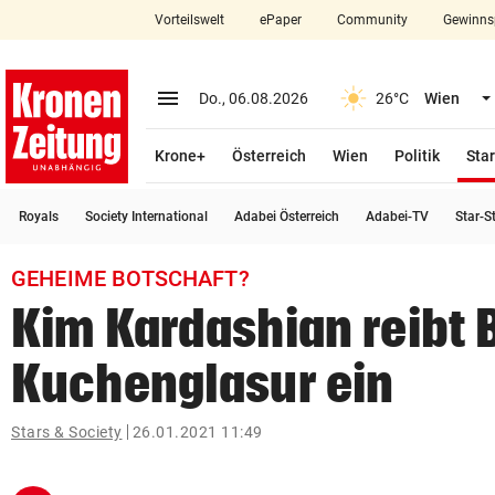
Vorteilswelt
ePaper
Community
Gewinns
close
Schließen
menu
Menü aufklappen
Do., 06.08.2026
26°C
Wien
Abonnieren
Krone+
Österreich
Wien
Politik
Star
account_circle
arrow_right
Anmelden
Royals
Society International
Adabei Österreich
Adabei-TV
Star-S
pin_drop
arrow_right
Bundesland auswäh
Wien
GEHEIME BOTSCHAFT?
bookmark
Merkliste
Kim Kardashian reibt 
Kuchenglasur ein
Suchbegriff
search
eingeben
Stars & Society
26.01.2021 11:49