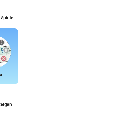
 Spiele
u
Snake
zeigen