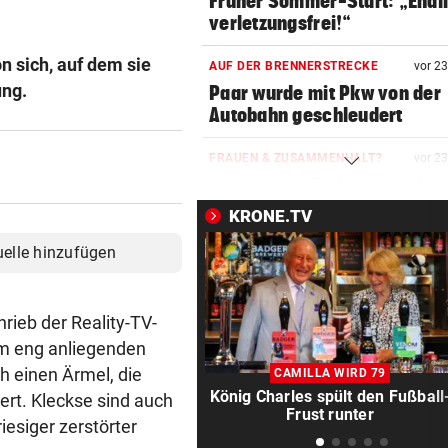
Früher Sommer-Start: „Endl
verletzungsfrei!“
n sich, auf dem sie
AUF DER BRENNERSTRECKE
vor 2
ung.
Paar wurde mit Pkw von der
Autobahn geschleudert
FRAUEN & ZUSAMMENHALT?
vor 2
„Männliche Kollegen sind me
nicht das Problem“
KRONE.TV
uelle hinzufügen
KEIN REGEN IN SICHT
vor 2
Salzburgs Gemeinden trock
immer weiter aus
hrieb der Reality-TV-
„KRONE“-KOLUMNE
vor 3
em eng anliegenden
Vertrauen erreicht, was Mac
ch einen Ärmel, die
CAMILLA WIRD 79
niemals vermag
König Charles spült den Fußball
ert. Kleckse sind auch
Frust runter
iesiger zerstörter
IM ALL SEIT 2025
vor ein