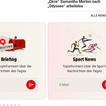
„Circe“ Samantha Morton nach
„Odyssee“ arbeitslos
ALLE NEWS
Briefing
Sport News
opinformiert über die
Topinformiert über die Sport
ichten des Tages
Nachrichten des Tages
send
s
E-Mail
Abschicken