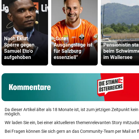
Nach Eklat:
„Gute
Sperre gegen
Ausgangslage ist
Pensionistin sta
Samuel Eto‘o
für Salzburg
beim Schwimm
aufgehoben
essenziell“
im Wallersee
Da dieser Artikel älter als 18 Monate ist, ist zum jetzigen Zeitpunkt k
möglich.
Wir laden Sie ein, bei einer aktuelleren themenrelevanten Story mitzudi
Bei Fragen können Sie sich gern an das Community-Team per Mail an