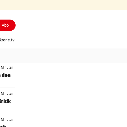
Abo
tschaft
krone.tv
Wissen
Gericht
Kolumnen
Freizeit
Reise
Ti
2 Minuten
n den
6 Minuten
ritik
2 Minuten