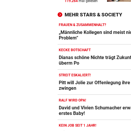
119.264
mal gelesen
EXPERTEN WARNEN
vor 
Hitze gefährdet Gewässer u
MEHR STARS & SOCIETY
heimische Fischwelt
FRAUEN & ZUSAMMENHALT?
„KRONE“-KOMMENTAR
vor 
„Männliche Kollegen sind meist ni
Das böse Spiel mit dem Hun
Problem“
KECKE BOTSCHAFT
„LOHNT SICH NICHT“
vor 
Dianas schöne Nichte trägt Zukun
So viel entgeht Staat durch
überm Po
freiwillige Teilzeit
STREIT ESKALIERT!
Pitt will Jolie zur Offenlegung ihr
zwingen
RALF WIRD OPA!
David und Vivien Schumacher erw
erstes Baby!
KEIN JOB SEIT 1 JAHR!