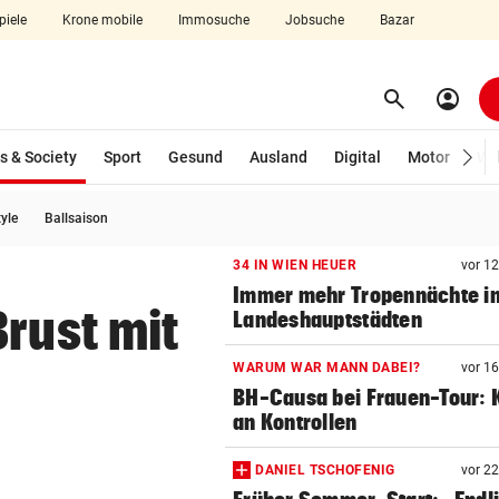
piele
Krone mobile
Immosuche
Jobsuche
Bazar
search
account_circle
Menü aufklappen
Suchen
(ausgewählt)
s & Society
Sport
Gesund
Ausland
Digital
Motor
Wir
tyle
Ballsaison
len
34 IN WIEN HEUER
vor 1
Immer mehr Tropennächte i
Brust mit
Landeshauptstädten
WARUM WAR MANN DABEI?
vor 1
BH-Causa bei Frauen-Tour: K
an Kontrollen
DANIEL TSCHOFENIG
vor 2