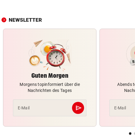
NEWSLETTER
Guten Morgen
Morgens topinformiert über die
Abends t
Nachrichten des Tages
Nachr
send
E-Mail
E-Mail
Abschicken