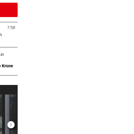
4 Stunden
7:58
in neuem Tab öffnen
h
5 Stunden
uem Tab öffnen
uch
 in
6 Stunden
e Krone
wei
7 Stunden
nach
8 Stunden
and