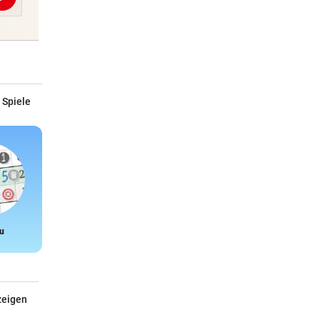
Abschicken
 Spiele
u
Snake
zeigen