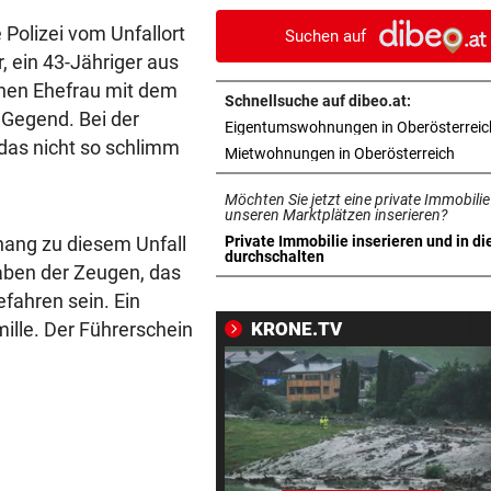
 Polizei vom Unfallort
Suchen auf
BUB VERLETZT
vor 1
, ein 43-Jähriger aus
Autofahrerin streift einen
chen Ehefrau mit dem
elfjährigen Radfahrer
Schnellsuche auf dibeo.at:
 Gegend. Bei der
Eigentumswohnungen in Oberösterreic
AUFREGUNG IN OÖ-LIGA
vor 1
 das nicht so schlimm
in ne
Mietwohnungen in Oberösterreich
War dieser Unterhaus-Abbr
wirklich notwendig?
Möchten Sie jetzt eine private Immobilie
unseren Marktplätzen inserieren?
FEUERWEHR GEFORDERT
vor 1
ang zu diesem Unfall
Private Immobilie inserieren und in di
in neuem Tab öffnen
durchschalten
In nur acht Stunden fuhren z
ngaben der Zeugen, das
Autos in Baugruben
efahren sein. Ein
ille. Der Führerschein
KRONE.TV
RADFAHRERIN FAND WRACK
vor 1
Tödlicher Unfall wurde erst 
Stunden entdeckt
NACH WANDERUNG
vor 1
22-Jährige erlitt auf Hochst