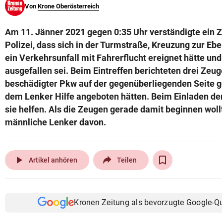
Von
Krone Oberösterreich
© Krone Multimedia GmbH & Co KG 2026
Muthgasse 2, 1190 Wien
Am 11. Jänner 2021 gegen 0:35 Uhr verständigte ein Z
Polizei, dass sich in der Turmstraße, Kreuzung zur E
ein Verkehrsunfall mit Fahrerflucht ereignet hätte un
ausgefallen sei. Beim Eintreffen berichteten drei Zeug
beschädigter Pkw auf der gegenüberliegenden Seite g
dem Lenker Hilfe angeboten hätten. Beim Einladen der
sie helfen. Als die Zeugen gerade damit beginnen wollt
männliche Lenker davon.
play_arrow
Artikel anhören
Teilen
Kronen Zeitung als bevorzugte Google-Q