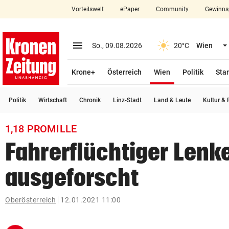
Vorteilswelt
ePaper
Community
Gewinns
close
Schließen
menu
Menü aufklappen
So., 09.08.2026
20°C
Wien
Abonnieren
(ausgewählt)
Krone+
Österreich
Wien
Politik
Star
account_circle
arrow_right
Anmelden
Politik
Wirtschaft
Chronik
Linz-Stadt
Land & Leute
Kultur & F
pin_drop
arrow_right
Bundesland auswäh
Wien
1,18 PROMILLE
bookmark
Merkliste
Fahrerflüchtiger Lenk
ausgeforscht
Suchbegriff
search
eingeben
Oberösterreich
12.01.2021 11:00