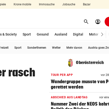
piele
Krone mobile
Immosuche
Jobsuche
Bazar
search
account_circle
Menü aufklappen
Suchen
s & Society
Sport
Gesund
Ausland
Digital
Motor
Wir
reizeit
Sport
Sonderthemen
Wetter
Mehr davon
Austria goes Zr
len
Oberösterreich
er rasch
TOUR PER APP
vor 2
Wandergruppe musste von Po
gerettet werden
ABSCHIED AUS LANDTAG
vor ein
Nummer Zwei der NEOS kehr