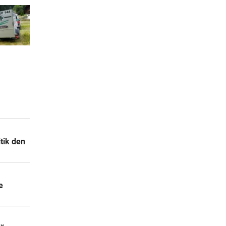
tik den
e