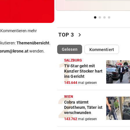
beliebtem See gefunden
WEHRTE SICH HEFTIG
vor 
Fahrraddieb (22) auf frischer
ertappt
ein Kommentieren mehr
chevron_right
TOP 3
skutieren:
Themenübersicht
.
IM SOMMER ÖFTER
vor 
(ausgewählt)
Gelesen
Kommentiert
Eurofighter steigen von Linz 
forum@krone.at
wenden.
Abfangflügen auf
SALZBURG
TV-Star geht mit
500 STATT FÜNF EURO
vor 
Kanzler Stocker hart
ins Gericht
Falscher Spendensammler z
145.644
mal gelesen
Paar über den Tisch
WIEN
Cobra stürmt
Dorotheum, Täter ist
verschwunden
143.762
mal gelesen