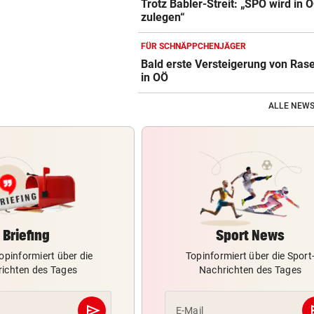
Trotz Babler-Streit: „SPÖ wird in 
zulegen“
FÜR SCHNÄPPCHENJÄGER
Bald erste Versteigerung von Ras
in OÖ
ALLE NEWS
Briefing
Sport News
opinformiert über die
Topinformiert über die Sport
ichten des Tages
Nachrichten des Tages
send
s
E-Mail