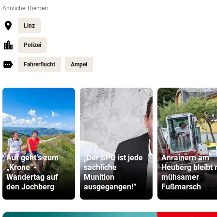
Ähnliche Themen
Linz
Polizei
Fahrerflucht
Ampel
Auf geht‘s zum
„Der SPÖ ist jede
Anrainern am
„Krone“-
sachliche
Heuberg bleibt 
Wandertag auf
Munition
mühsamer
den Jochberg
ausgegangen!“
Fußmarsch