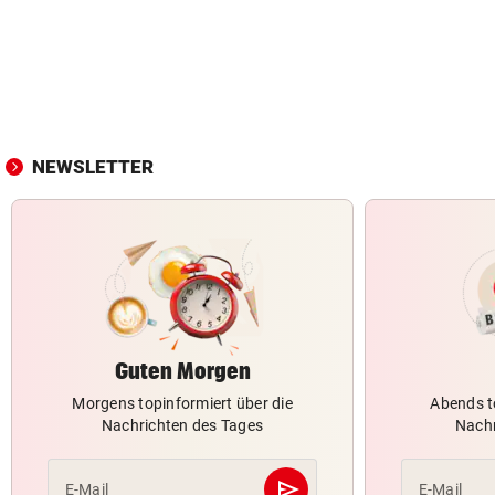
NEWSLETTER
Guten Morgen
Morgens topinformiert über die
Abends t
Nachrichten des Tages
Nachr
send
E-Mail
E-Mail