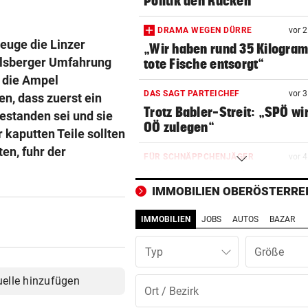
Politik den Rücken
DRAMA WEGEN DÜRRE
vor 
euge die Linzer
„Wir haben rund 35 Kilogra
belsberger Umfahrung
tote Fische entsorgt“
d die Ampel
DAS SAGT PARTEICHEF
vor 
en, dass zuerst ein
Trotz Babler-Streit: „SPÖ wir
estanden sei und sie
OÖ zulegen“
 kaputten Teile sollten
en, fuhr der
FÜR SCHNÄPPCHENJÄGER
vor 
Bald erste Versteigerung vo
Raser-Bike in OÖ
IMMOBILIEN OBERÖSTERRE
IMMOBILIEN
JOBS
AUTOS
BAZAR
BUNDESLIGA IM TICKER
vor 
Ried gegen Rapid ab 17 Uhr L
Typ
BUNDESLIGA IM TICKER
vor 
uelle hinzufügen
Austria Wien gegen LASK ab 
Uhr LIVE