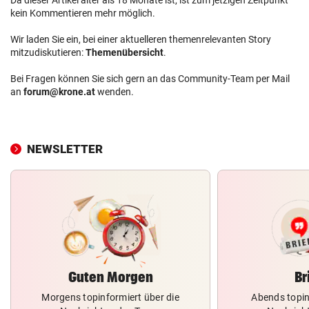
Da dieser Artikel älter als 18 Monate ist, ist zum jetzigen Zeitpunkt
kein Kommentieren mehr möglich.
Wir laden Sie ein, bei einer aktuelleren themenrelevanten Story
mitzudiskutieren:
Themenübersicht
.
Bei Fragen können Sie sich gern an das Community-Team per Mail
an
forum@krone.at
wenden.
NEWSLETTER
Guten Morgen
Br
Morgens topinformiert über die
Abends topin