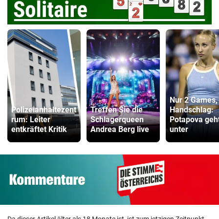
Nur 2 Games,
Polizeianhaltezent
Treffen Sie die
Handschlag:
rum: Leiter
Schlagerqueen
Potapova geh
entkräftet Kritik
Andrea Berg live
unter