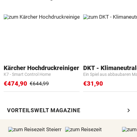
Kärcher Hochdruckreiniger
K7 - Smart Control Home
Ein Spiel aus abbaubaren Ma
€474,90
€31,90
€644,99
chevron_right
VORTEILSWELT MAGAZINE