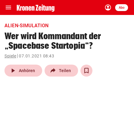
menu
account_circle
Navigation
Anmelden
Abo
close
Schließen
ein-/ausklappen
ALIEN-SIMULATION
Abonnieren
Wer wird Kommandant der
„Spacebase Startopia“?
account_circle
arrow_right
Anmelden
Spiele
07.01.2021 08:43
pin_drop
arrow_right
Bundesland auswäh
Wien
play_arrow
Anhören
Teilen
bookmark
Merkliste
Suchbegriff
search
eingeben