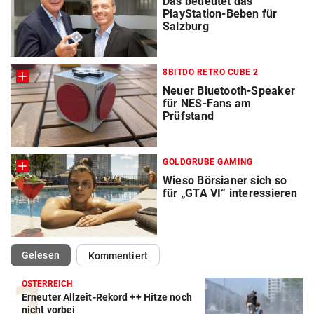
Das bedeutet das
PlayStation-Beben für
Salzburg
8BITDO RETRO CUBE 2
Neuer Bluetooth-Speaker
für NES-Fans am
Prüfstand
GOLDGRUBE GAMING
Wieso Börsianer sich so
für „GTA VI“ interessieren
(ausgewählt)
Gelesen
Kommentiert
ÖSTERREICH
Erneuter Allzeit-Rekord ++ Hitze noch
nicht vorbei