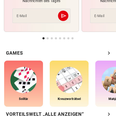
Nachrichten des Tages
Nachrich
send
E-Mail
E-Mail
Abschicken
chevron_right
GAMES
Solitär
Kreuzworträtsel
Mahj
chevron_right
VORTEILSWELT „ALLE ANZEIGEN“