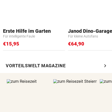
Erste Hilfe im Garten
Janod Dino-Garag
Für intelligente Faule
Für kleine Autofans
€15,95
€64,90
chevron_right
VORTEILSWELT MAGAZINE