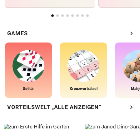
chevron_right
GAMES
Solitär
Kreuzworträtsel
Mahj
chevron_right
VORTEILSWELT „ALLE ANZEIGEN“