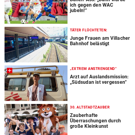
ich gegen den WAC
jubeln!“
TÄTER FLÜCHTETEN:
Junge Frauen am Villacher
Bahnhof belästigt
„EXTREM ANSTRENGEND“
Arzt auf Auslandsmission:
„Südsudan ist vergessen“
30. ALTSTADTZAUBER
Zauberhafte
Überraschungen durch
große Kleinkunst