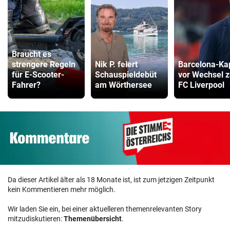
Braucht es
strengere Regeln
Nik P. feiert
Barcelona-Ka
für E-Scooter-
Schauspieldebüt
vor Wechsel 
Fahrer?
am Wörthersee
FC Liverpool
Da dieser Artikel älter als 18 Monate ist, ist zum jetzigen Zeitpunkt
kein Kommentieren mehr möglich.
Wir laden Sie ein, bei einer aktuelleren themenrelevanten Story
mitzudiskutieren:
Themenübersicht
.