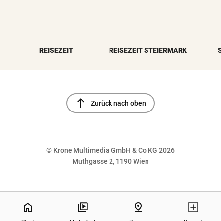
REISEZEIT
REISEZEIT STEIERMARK
north
Zurück nach oben
© Krone Multimedia GmbH & Co KG 2026
Muthgasse 2, 1190 Wien
NaN%
home
pin_drop