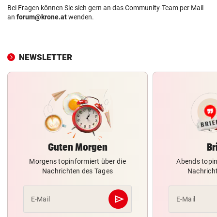
Bei Fragen können Sie sich gern an das Community-Team per Mail
an
forum@krone.at
wenden.
NEWSLETTER
Guten Morgen
Br
Morgens topinformiert über die
Abends topin
Nachrichten des Tages
Nachrich
send
E-Mail
E-Mail
Abschicken