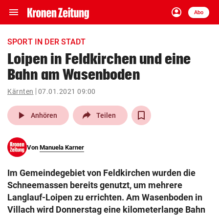
menu
account_circle
Navigation
Anmelden
Abo
close
Schließen
ein-/ausklappen
SPORT IN DER STADT
Abonnieren
Loipen in Feldkirchen und eine
Bahn am Wasenboden
account_circle
arrow_right
Anmelden
Kärnten
07.01.2021 09:00
pin_drop
arrow_right
Bundesland auswäh
Wien
play_arrow
Anhören
Teilen
bookmark
Merkliste
Von
Manuela Karner
Suchbegriff
search
Im Gemeindegebiet von Feldkirchen wurden die
eingeben
Schneemassen bereits genutzt, um mehrere
Langlauf-Loipen zu errichten. Am Wasenboden in
Villach wird Donnerstag eine kilometerlange Bahn